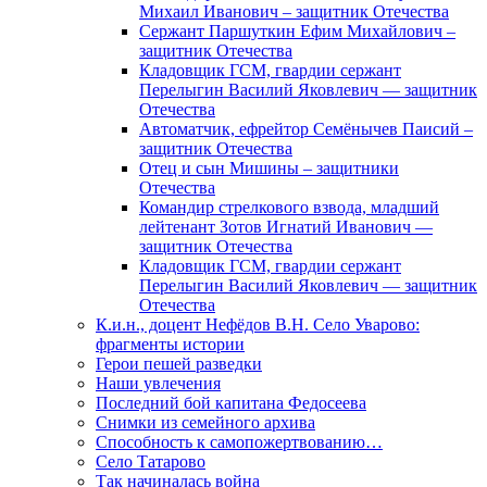
Михаил Иванович – защитник Отечества
Сержант Паршуткин Ефим Михайлович –
защитник Отечества
Кладовщик ГСМ, гвардии сержант
Перелыгин Василий Яковлевич — защитник
Отечества
Автоматчик, ефрейтор Семёнычев Паисий –
защитник Отечества
Отец и сын Мишины – защитники
Отечества
Командир стрелкового взвода, младший
лейтенант Зотов Игнатий Иванович —
защитник Отечества
Кладовщик ГСМ, гвардии сержант
Перелыгин Василий Яковлевич — защитник
Отечества
К.и.н., доцент Нефёдов В.Н. Село Уварово:
фрагменты истории
Герои пешей разведки
Наши увлечения
Последний бой капитана Федосеева
Снимки из семейного архива
Способность к самопожертвованию…
Село Татарово
Так начиналась война