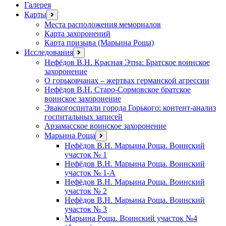
Галерея
Карты
открыть
меню
Места расположения мемориалов
Карта захоронений
Карта призыва (Марьина Роща)
Исследования
открыть
меню
Нефёдов В.Н. Красная Этна: Братское воинское
захоронение
О горьковчанах – жертвах германской агрессии
Нефёдов В.Н. Старо-Сормовское братское
воинское захоронение
Эвакогоспитали города Горького: контент-анализ
госпитальных записей
Арзамасское воинское захоронение
Марьина Роща
открыть
меню
Нефёдов В.Н. Марьина Роща. Воинский
участок № 1
Нефёдов В.Н. Марьина Роща. Воинский
участок № 1-А
Нефёдов В.Н. Марьина Роща. Воинский
участок № 2
Нефёдов В.Н. Марьина Роща. Воинский
участок № 3
Марьина Роща. Воинский участок №4