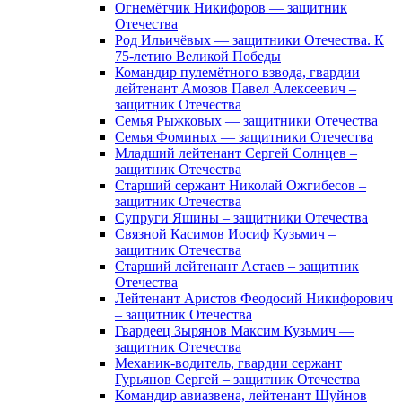
Огнемётчик Никифоров — защитник
Отечества
Род Ильичёвых — защитники Отечества. К
75-летию Великой Победы
Командир пулемётного взвода, гвардии
лейтенант Амозов Павел Алексеевич –
защитник Отечества
Семья Рыжковых — защитники Отечества
Семья Фоминых — защитники Отечества
Младший лейтенант Сергей Солнцев –
защитник Отечества
Старший сержант Николай Ожгибесов –
защитник Отечества
Супруги Яшины – защитники Отечества
Связной Касимов Иосиф Кузьмич –
защитник Отечества
Старший лейтенант Астаев – защитник
Отечества
Лейтенант Аристов Феодосий Никифорович
– защитник Отечества
Гвардеец Зырянов Максим Кузьмич —
защитник Отечества
Механик-водитель, гвардии сержант
Гурьянов Сергей – защитник Отечества
Командир авиазвена, лейтенант Шуйнов