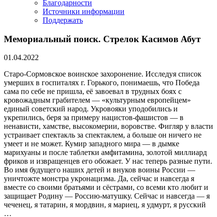
Благодарности
Источники информации
Поддержать
Мемориальный поиск. Стрелок Касимов Абут
01.04.2022
Старо-Сормовское воинское захоронение. Исследуя список
умерших в госпиталях г. Горького, понимаешь, что Победа
сама по себе не пришла, её завоевал в трудных боях с
кровожадным грабителем — «культурным европейцем»
единый советский народ. Укровояки уподобились и
укрепились, беря за примеру нацистов-фашистов — в
ненависти, хамстве, высокомерии, воровстве. Фигляр у власти
устраивает спектакль за спектаклем, а больше он ничего не
умеет и не может. Кумир западного мира — в дымке
марихуаны и после таблетки амфитамина, золотой миллиард
фриков и извращенцев его обожает. У нас теперь разные пути.
Во имя будущего наших детей и внуков воины России —
уничтожте монстра укронацизма. Да, сейчас и навсегда я
вместе со своими братьями и сёстрами, со всеми кто любит и
защищает Родину — Россию-матушку. Сейчас и навсегда — я
чеченец, я татарин, я мордвин, я мариец, я удмурт, я русский
…