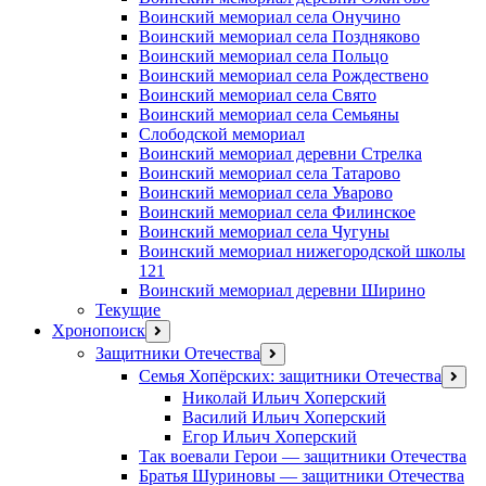
Воинский мемориал села Онучино
Воинский мемориал села Поздняково
Воинский мемориал села Польцо
Воинский мемориал села Рождествено
Воинский мемориал села Свято
Воинский мемориал села Семьяны
Слободской мемориал
Воинский мемориал деревни Стрелка
Воинский мемориал села Татарово
Воинский мемориал села Уварово
Воинский мемориал села Филинское
Воинский мемориал села Чугуны
Воинский мемориал нижегородской школы
121
Воинский мемориал деревни Ширино
Текущие
Хронопоиск
открыть
меню
Защитники Отечества
открыть
меню
Семья Хопёрских: защитники Отечества
откр
меню
Николай Ильич Хоперский
Василий Ильич Хоперский
Егор Ильич Хоперский
Так воевали Герои — защитники Отечества
Братья Шуриновы — защитники Отечества