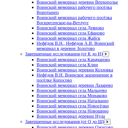
Воинский мемориал деревни Верхополье
Воинский мемориал рабочего посёлка
Воротынец
Воинский мемориал рабочего посёлка
Воскресенское-на-Ветлуге
Воинский мемориал села Деяново
Воинский мемориал села Ефаново
Воинский мемориал села Жайск
Нефёдов В.Н., Нефёдов А.В. Воинский
мемориал в деревне Золотово
Завершенные исследования (от К до Н)
открыть
меню
Воинский мемориал села Карачарово
Воинский мемориал села Клин
Воинский мемориал деревни Козловка
Нефёдов В.Н. Воинское захоронение в
посёлке Копосово
Воинский мемориал деревни Лазарево
Воинский мемориал села Мальцево
Воинский мемориал села Монаково
Воинский мемориал села Натальино
Воинский мемориал села Новосёлки
Воинский мемориал села Новошино
Воинский мемориал деревни Нула
Завершенные исследования (от О до Ш)
открыть
меню
Воинский мемориал деревни Ожигово