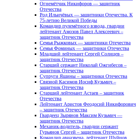
Огнемётчик Никифоров — защитник
Отечества
Род Ильичёвых — защитники Отечества. К
75-летию Великой Победы
Командир пулемётного взвода, гвардии
лейтенант Амозов Павел Алексеевич –
защитник Отечества
Семья Рыжковых — защитники Отечества
Семья Фоминых — защитники Отечества
Младший лейтенант Сергей Солнцев –
защитник Отечества
Старший сержант Николай Ожгибесов –
защитник Отечества
Супруги Яшины – защитники Отечества
Связной Касимов Иосиф Кузьмич –
защитник Отечества
Старший лейтенант Астаев – защитник
Отечества
Лейтенант Аристов Феодосий Никифорович
– защитник Отечества
Гвардеец Зырянов Максим Кузьмич —
защитник Отечества
Механик-водитель, гвардии сержант
Гурьянов Сергей – защитник Отечества
Командир авиазвена, лейтенант Шуйнов