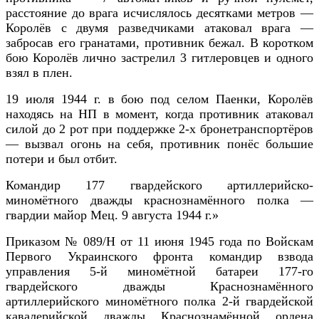
расстояние до врага исчислялось десятками метров —
Королёв с двумя разведчиками атаковал врага —
забросав его гранатами, противник бежал. В коротком
бою Королёв лично застрелил 3 гитлеровцев и одного
взял в плен.
19 июля 1944 г. в бою под селом Паенки, Королёв
находясь на НП в момент, когда противник атаковал
силой до 2 рот при поддержке 2-х бронетранспортёров
— вызвал огонь на себя, противник понёс большие
потери и был отбит.
Командир 177 гвардейского артиллерийско-
миномётного дважды краснознамённого полка —
гвардии майор Мец. 9 августа 1944 г.»
Приказом № 089/Н от 11 июня 1945 года по Войскам
Первого Украинского фронта командир взвода
управления 5-й миномётной батареи 177-го
гвардейского дважды Краснознамённого
артиллерийского миномётного полка 2-й гвардейской
кавалерийской дважды Краснознамённой ордена