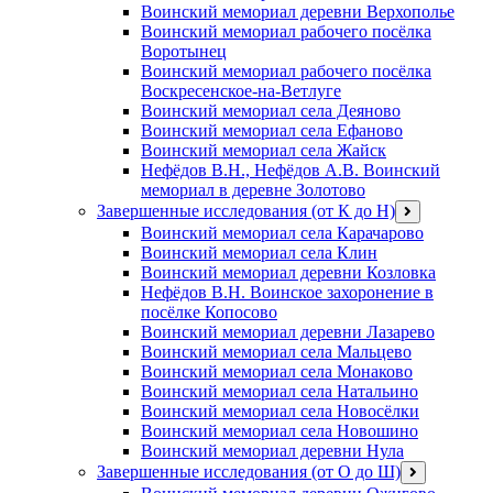
Воинский мемориал деревни Верхополье
Воинский мемориал рабочего посёлка
Воротынец
Воинский мемориал рабочего посёлка
Воскресенское-на-Ветлуге
Воинский мемориал села Деяново
Воинский мемориал села Ефаново
Воинский мемориал села Жайск
Нефёдов В.Н., Нефёдов А.В. Воинский
мемориал в деревне Золотово
Завершенные исследования (от К до Н)
открыть
меню
Воинский мемориал села Карачарово
Воинский мемориал села Клин
Воинский мемориал деревни Козловка
Нефёдов В.Н. Воинское захоронение в
посёлке Копосово
Воинский мемориал деревни Лазарево
Воинский мемориал села Мальцево
Воинский мемориал села Монаково
Воинский мемориал села Натальино
Воинский мемориал села Новосёлки
Воинский мемориал села Новошино
Воинский мемориал деревни Нула
Завершенные исследования (от О до Ш)
открыть
меню