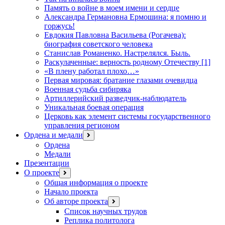
Память о войне в моем имени и сердце
Александра Германовна Ермошина: я помню и
горжусь!
Евдокия Павловна Васильева (Рогачева):
биография советского человека
Станислав Романенко. Настрелялся. Быль.
Раскулаченные: верность родному Отечеству [1]
«В плену работал плохо…»
Первая мировая: братание глазами очевидца
Военная судьба сибиряка
Артиллерийский разведчик-наблюдатель
Уникальная боевая операция
Церковь как элемент системы государственного
управления регионом
Ордена и медали
открыть
меню
Ордена
Медали
Презентации
О проекте
открыть
меню
Общая информация о проекте
Начало проекта
Об авторе проекта
открыть
меню
Список научных трудов
Реплика политолога