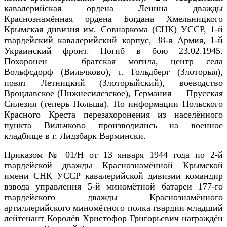
кавалерийская ордена Ленина дважды
Краснознамённая ордена Богдана Хмельницкого
Крымская дивизия им. Совнаркома (СНК) УССР, 1-й
гвардейский кавалерийский корпус, 38-я Армия, 1-й
Украинский фронт. Погиб в бою 23.02.1945.
Похоронен — братская могила, центр села
Вольфсдорф (Вильчково), г. Гольдберг (Злоторыя),
повят Летницкий (Злоторыйский), воеводство
Вроцлавское (Нижнесилезское), Германия — Прусская
Силезия (теперь Польша). По информации Польского
Красного Креста перезахоронения из населённого
пункта Вильчково производились на военное
кладбище в г. Лидзбарк Вармински.
Приказом № 01/Н от 13 января 1944 года по 2-й
гвардейской дважды Краснознамённой Крымской
имени СНК УССР кавалерийской дивизии командир
взвода управления 5-й миномётной батареи 177-го
гвардейского дважды Краснознамённого
артиллерийского миномётного полка гвардии младший
лейтенант Королёв Христофор Григорьевич награждён