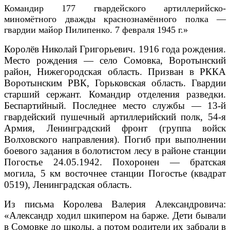
Командир 177 гвардейского артиллерийско-
миномётного дважды краснознамённого полка —
гвардии майор Пилипенко. 7 февраля 1945 г.»
Королёв Николай Григорьевич. 1916 года рождения.
Место рождения — село Сомовка, Воротынский
район, Нижегородская область. Призван в РККА
Воротынским РВК, Горьковская область. Гвардии
старший сержант. Командир отделения разведки.
Беспартийный. Последнее место службы — 13-й
гвардейский пушечный артиллерийский полк, 54-я
Армия, Ленинградский фронт (группа войск
Волховского направления). Погиб при выполнении
боевого задания в болотистом лесу в районе станции
Погостье 24.05.1942. Похоронен — братская
могила, 5 км восточнее станции Погостье (квадрат
0519), Ленинградская область.
Из письма Королева Валерия Александровича:
«Александр ходил шкипером на барже. Дети бывали
в Сомовке до школы, а потом родители их забрали в