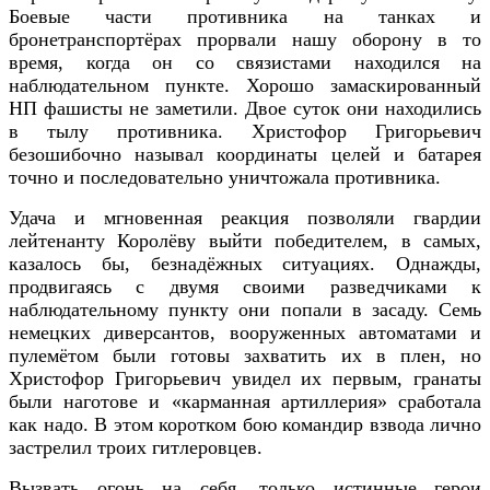
Боевые части противника на танках и
бронетранспортёрах прорвали нашу оборону в то
время, когда он со связистами находился на
наблюдательном пункте. Хорошо замаскированный
НП фашисты не заметили. Двое суток они находились
в тылу противника. Христофор Григорьевич
безошибочно называл координаты целей и батарея
точно и последовательно уничтожала противника.
Удача и мгновенная реакция позволяли гвардии
лейтенанту Королёву выйти победителем, в самых,
казалось бы, безнадёжных ситуациях. Однажды,
продвигаясь с двумя своими разведчиками к
наблюдательному пункту они попали в засаду. Семь
немецких диверсантов, вооруженных автоматами и
пулемётом были готовы захватить их в плен, но
Христофор Григорьевич увидел их первым, гранаты
были наготове и «карманная артиллерия» сработала
как надо. В этом коротком бою командир взвода лично
застрелил троих гитлеровцев.
Вызвать огонь на себя, только истинные герои