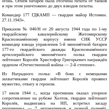
огонь. Огнем батареи была отсечена пехота от танков
и при этом уничтожено до двух взводов пехоты.
Командир 177 ГДКАМП — гвардии майор Истомин.
27.11.1943».
Приказом № 040/Н от 20 августа 1944 года по 1-му
гвардейскому кавалерийскому Житомирскому
Краснознамённому корпусу имени СНК УССР
командир взвода управления 5-й миномётной батареи
177-го гвардейского дважды Краснознамённого
артиллерийского миномётного полка гвардии
лейтенант Королёв Христофор Григорьевич награждён
орденом «Отечественной войны — 2-й степени».
Из Наградного полка: «В боях с немецкими
захватчиками гвардии лейтенант Королёв проявил
мужество, отвагу и героизм.
17 июля 1944 г., когда противник оказал упорное
сопротивление на рубеже Холтов, гвардии лейтенант
Королёв, выдвигаясь на НП, встретил засаду
противника — 7 автоматчиков и ручной пулемёт,