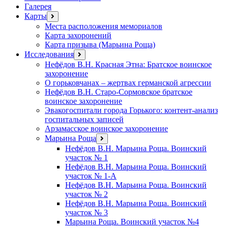
Галерея
Карты
открыть
меню
Места расположения мемориалов
Карта захоронений
Карта призыва (Марьина Роща)
Исследования
открыть
меню
Нефёдов В.Н. Красная Этна: Братское воинское
захоронение
О горьковчанах – жертвах германской агрессии
Нефёдов В.Н. Старо-Сормовское братское
воинское захоронение
Эвакогоспитали города Горького: контент-анализ
госпитальных записей
Арзамасское воинское захоронение
Марьина Роща
открыть
меню
Нефёдов В.Н. Марьина Роща. Воинский
участок № 1
Нефёдов В.Н. Марьина Роща. Воинский
участок № 1-А
Нефёдов В.Н. Марьина Роща. Воинский
участок № 2
Нефёдов В.Н. Марьина Роща. Воинский
участок № 3
Марьина Роща. Воинский участок №4