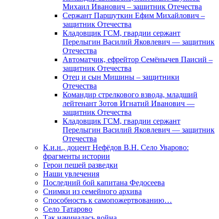
Михаил Иванович – защитник Отечества
Сержант Паршуткин Ефим Михайлович –
защитник Отечества
Кладовщик ГСМ, гвардии сержант
Перелыгин Василий Яковлевич — защитник
Отечества
Автоматчик, ефрейтор Семёнычев Паисий –
защитник Отечества
Отец и сын Мишины – защитники
Отечества
Командир стрелкового взвода, младший
лейтенант Зотов Игнатий Иванович —
защитник Отечества
Кладовщик ГСМ, гвардии сержант
Перелыгин Василий Яковлевич — защитник
Отечества
К.и.н., доцент Нефёдов В.Н. Село Уварово:
фрагменты истории
Герои пешей разведки
Наши увлечения
Последний бой капитана Федосеева
Снимки из семейного архива
Способность к самопожертвованию…
Село Татарово
Так начиналась война