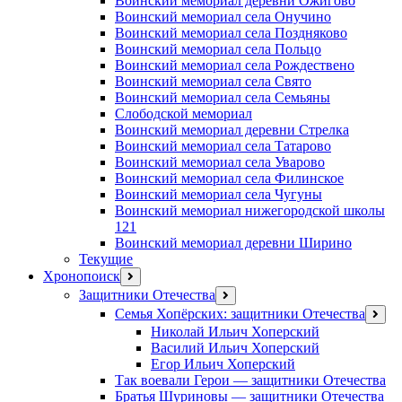
Воинский мемориал деревни Ожигово
Воинский мемориал села Онучино
Воинский мемориал села Поздняково
Воинский мемориал села Польцо
Воинский мемориал села Рождествено
Воинский мемориал села Свято
Воинский мемориал села Семьяны
Слободской мемориал
Воинский мемориал деревни Стрелка
Воинский мемориал села Татарово
Воинский мемориал села Уварово
Воинский мемориал села Филинское
Воинский мемориал села Чугуны
Воинский мемориал нижегородской школы
121
Воинский мемориал деревни Ширино
Текущие
Хронопоиск
открыть
меню
Защитники Отечества
открыть
меню
Семья Хопёрских: защитники Отечества
откр
меню
Николай Ильич Хоперский
Василий Ильич Хоперский
Егор Ильич Хоперский
Так воевали Герои — защитники Отечества
Братья Шуриновы — защитники Отечества