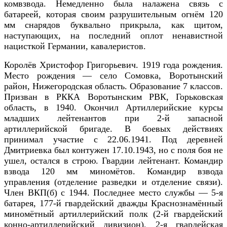
комвзвода. Немедленно была налажена связь с
батареей, которая своим разрушительным огнём 120
мм снарядов буквально прикрыла, как щитом,
наступающих, на последний оплот ненавистной
нацисткой Германии, кавалеристов.
Королёв Христофор Григорьевич. 1919 года рождения.
Место рождения — село Сомовка, Воротынский
район, Нижегородская область. Образование 7 классов.
Призван в РККА Воротынским РВК, Горьковская
область, в 1940. Окончил Артиллерийские курсы
младших лейтенантов при 2-й запасной
артиллерийской бригаде. В боевых действиях
принимал участие с 22.06.1941. Под деревней
Дмитриевка был контужен 17.10.1943, но с поля боя не
ушел, остался в строю. Гвардии лейтенант. Командир
взвода 120 мм миномётов. Командир взвода
управления (отделение разведки и отделение связи).
Член ВКП(б) с 1944. Последнее место службы — 5-я
батарея, 177-й гвардейский дважды Краснознамённый
миномётный артиллерийский полк (2-й гвардейский
конно-артиллерийский дивизион), 2-я гвардейская