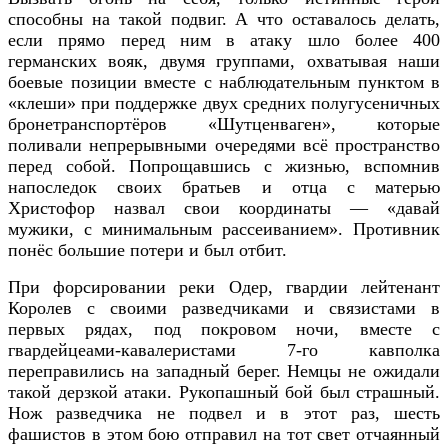
способны на такой подвиг. А что оставалось делать,
если прямо перед ним в атаку шло более 400
германских вояк, двумя группами, охватывая наши
боевые позиции вместе с наблюдательным пунктом в
«клеши» при поддержке двух средних полугусеничных
бронетранспортёров «Шутценваген», которые
поливали непрерывными очередями всё пространство
перед собой. Попрощавшись с жизнью, вспомнив
напоследок своих братьев и отца с матерью
Христофор назвал свои координаты — «давай
мужики, с минимальным рассеиванием». Противник
понёс большие потери и был отбит.
При форсировании реки Одер, гвардии лейтенант
Королев с своими разведчиками и связистами в
первых рядах, под покровом ночи, вместе с
гвардейцеами-кавалеристами 7-го кавполка
переправились на западный берег. Немцы не ожидали
такой дерзкой атаки. Рукопашный бой был страшный.
Нож разведчика не подвел и в этот раз, шесть
фашистов в этом бою отправил на тот свет отчаянный