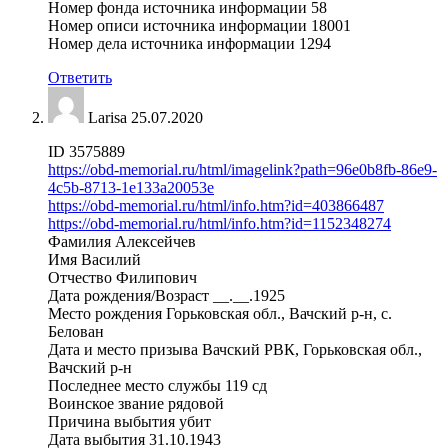
Номер фонда источника информации 58
Номер описи источника информации 18001
Номер дела источника информации 1294
Ответить
Larisa
25.07.2020
ID 3575889
https://obd-memorial.ru/html/imagelink?path=96e0b8fb-86e9-
4c5b-8713-1e133a20053e
https://obd-memorial.ru/html/info.htm?id=403866487
https://obd-memorial.ru/html/info.htm?id=1152348274
Фамилия Алексейчев
Имя Василий
Отчество Филипович
Дата рождения/Возраст __.__.1925
Место рождения Горьковская обл., Вачский р-н, с.
Белован
Дата и место призыва Вачский РВК, Горьковская обл.,
Вачский р-н
Последнее место службы 119 сд
Воинское звание рядовой
Причина выбытия убит
Дата выбытия 31.10.1943