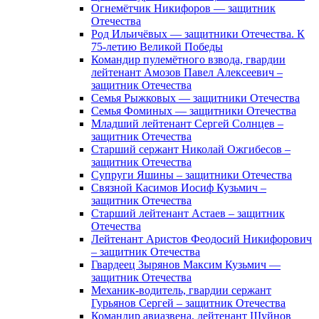
Огнемётчик Никифоров — защитник
Отечества
Род Ильичёвых — защитники Отечества. К
75-летию Великой Победы
Командир пулемётного взвода, гвардии
лейтенант Амозов Павел Алексеевич –
защитник Отечества
Семья Рыжковых — защитники Отечества
Семья Фоминых — защитники Отечества
Младший лейтенант Сергей Солнцев –
защитник Отечества
Старший сержант Николай Ожгибесов –
защитник Отечества
Супруги Яшины – защитники Отечества
Связной Касимов Иосиф Кузьмич –
защитник Отечества
Старший лейтенант Астаев – защитник
Отечества
Лейтенант Аристов Феодосий Никифорович
– защитник Отечества
Гвардеец Зырянов Максим Кузьмич —
защитник Отечества
Механик-водитель, гвардии сержант
Гурьянов Сергей – защитник Отечества
Командир авиазвена, лейтенант Шуйнов