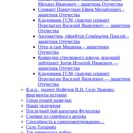
Михаил Иванович – защитник Отечества
Сержант Паршуткин Ефим Михайлович –
защитник Отечества
Кладовщик ГСМ, гвардии сержант
Перелыгин Василий Яковлевич — защитник
Отечества
Автоматчик, ефрейтор Семёнычев Паисий –
защитник Отечества
Отец и сын Мишины – защитники
Отечества
Командир стрелкового взвода, младший
лейтенант Зотов Игнатий Иванович —
защитник Отечества
Кладовщик ГСМ, гвардии сержант
Перелыгин Василий Яковлевич — защитник
Отечества
К.и.н., доцент Нефёдов В.Н. Село Уварово:
фрагменты истории
Герои пешей разведки
Наши увлечения
Последний бой капитана Федосеева
Снимки из семейного архива
Способность к самопожертвованию…
Село Татарово
Так начиналась война