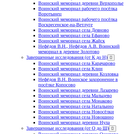
Воинский мемориал деревни Верхополье
Воинский мемориал рабочего посёлка
Воротынец
Воинский мемориал рабочего посёлка
Воскресенское-на-Ветлуге
Воинский мемориал села Деяново
Воинский мемориал села Ефаново
Воинский мемориал села Жайск
Нефёдов В.Н., Нефёдов А.В. Воинский
мемориал в деревне Золотово
Завершенные исследования (от К до Н)
открыть
меню
Воинский мемориал села Карачарово
Воинский мемориал села Клин
Воинский мемориал деревни Козловка
Нефёдов В.Н. Воинское захоронение в
посёлке Копосово
Воинский мемориал деревни Лазарево
Воинский мемориал села Мальцево
Воинский мемориал села Монаково
Воинский мемориал села Натальино
Воинский мемориал села Новосёлки
Воинский мемориал села Новошино
Воинский мемориал деревни Нула
Завершенные исследования (от О до Ш)
открыть
меню