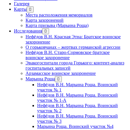
Галерея
Карты
открыть
меню
Места расположения мемориалов
Карта захоронений
Карта призыва (Марьина Роща)
Исследования
открыть
меню
Нефёдов В.Н. Красная Этна: Братское воинское
захоронение
О горьковчанах – жертвах германской агрессии
Нефёдов В.Н. Старо-Сормовское братское
воинское захоронение
Эвакогоспитали города Горького: контент-анализ
госпитальных записей
Арзамасское воинское захоронение
Марьина Роща
открыть
меню
Нефёдов В.Н. Марьина Роща. Воинский
участок № 1
Нефёдов В.Н. Марьина Роща. Воинский
участок № 1-А
Нефёдов В.Н. Марьина Роща. Воинский
участок № 2
Нефёдов В.Н. Марьина Роща. Воинский
участок № 3
Марьина Роща. Воинский участок №4