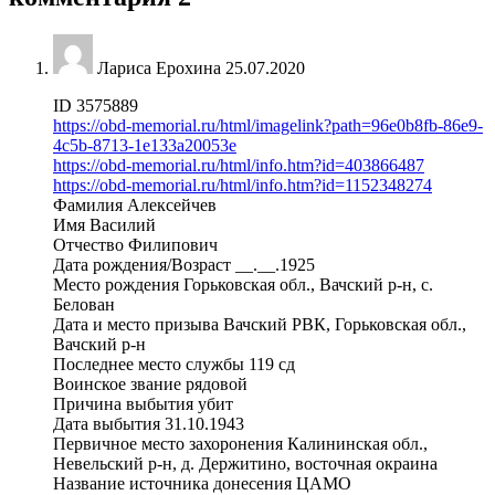
Лариса Ерохина
25.07.2020
ID 3575889
https://obd-memorial.ru/html/imagelink?path=96e0b8fb-86e9-
4c5b-8713-1e133a20053e
https://obd-memorial.ru/html/info.htm?id=403866487
https://obd-memorial.ru/html/info.htm?id=1152348274
Фамилия Алексейчев
Имя Василий
Отчество Филипович
Дата рождения/Возраст __.__.1925
Место рождения Горьковская обл., Вачский р-н, с.
Белован
Дата и место призыва Вачский РВК, Горьковская обл.,
Вачский р-н
Последнее место службы 119 сд
Воинское звание рядовой
Причина выбытия убит
Дата выбытия 31.10.1943
Первичное место захоронения Калининская обл.,
Невельский р-н, д. Держитино, восточная окраина
Название источника донесения ЦАМО