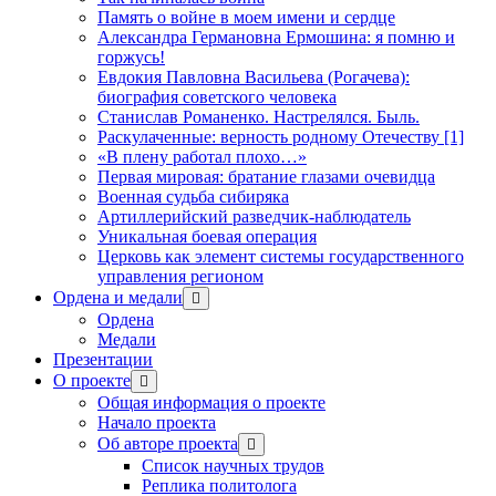
Память о войне в моем имени и сердце
Александра Германовна Ермошина: я помню и
горжусь!
Евдокия Павловна Васильева (Рогачева):
биография советского человека
Станислав Романенко. Настрелялся. Быль.
Раскулаченные: верность родному Отечеству [1]
«В плену работал плохо…»
Первая мировая: братание глазами очевидца
Военная судьба сибиряка
Артиллерийский разведчик-наблюдатель
Уникальная боевая операция
Церковь как элемент системы государственного
управления регионом
Ордена и медали
открыть
меню
Ордена
Медали
Презентации
О проекте
открыть
меню
Общая информация о проекте
Начало проекта
Об авторе проекта
открыть
меню
Список научных трудов
Реплика политолога