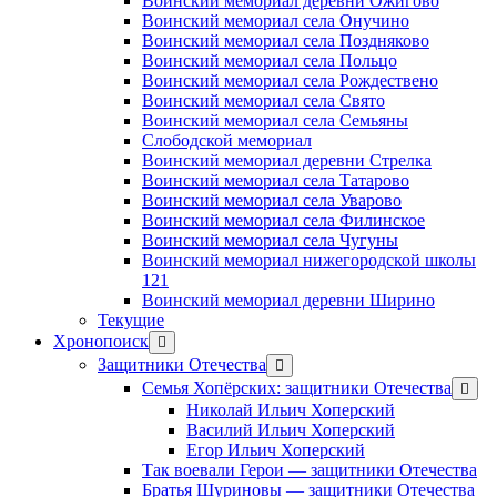
Воинский мемориал деревни Ожигово
Воинский мемориал села Онучино
Воинский мемориал села Поздняково
Воинский мемориал села Польцо
Воинский мемориал села Рождествено
Воинский мемориал села Свято
Воинский мемориал села Семьяны
Слободской мемориал
Воинский мемориал деревни Стрелка
Воинский мемориал села Татарово
Воинский мемориал села Уварово
Воинский мемориал села Филинское
Воинский мемориал села Чугуны
Воинский мемориал нижегородской школы
121
Воинский мемориал деревни Ширино
Текущие
Хронопоиск
открыть
меню
Защитники Отечества
открыть
меню
Семья Хопёрских: защитники Отечества
откр
меню
Николай Ильич Хоперский
Василий Ильич Хоперский
Егор Ильич Хоперский
Так воевали Герои — защитники Отечества
Братья Шуриновы — защитники Отечества