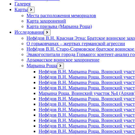
Галерея
Карты
открыть
меню
Места расположения мемориалов
Карта захоронений
Карта призыва (Марьина Роща)
Исследования
открыть
меню
Нефёдов В.Н. Красная Этна: Братское воинское зах
О горьковчанах – жертвах германской агрессии
Нефёдов В.Н. Старо-Сормовское братское воинское
Эвакогоспитали города Горького: контент-анализ г
Арзамасское воинское захоронение
Марьина Роща
открыть
меню
Нефёдов В.Н. Марьина Роща. Воинский участ
Нефёдов В.Н. Марьина Роща. Воинский учас
Нефёдов В.Н. Марьина Роща. Воинский участ
Нефёдов В.Н. Марьина Роща. Воинский участ
Марьина Роща. Воинский участок №4 (Архив
Нефёдов В.Н. Марьина Роща. Воинский участ
Нефёдов В.Н. Марьина Роща. Воинский участ
Нефёдов В.Н. Марьина Роща. Воинский участ
Нефёдов В.Н. Марьина Роща. Воинский участ
Нефёдов В.Н. Марьина Роща. Воинский учас
Нефёдов В.Н. Марьина Роща. Воинский участ
Нефёдов В.Н. Марьина Роща. Воинский участ