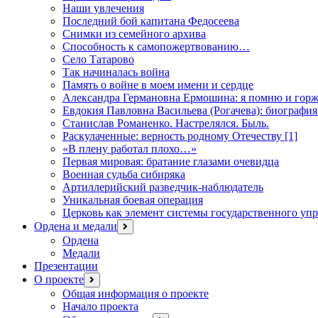
Наши увлечения
Последний бой капитана Федосеева
Снимки из семейного архива
Способность к самопожертвованию…
Село Татарово
Так начиналась война
Память о войне в моем имени и сердце
Александра Германовна Ермошина: я помню и горж
Евдокия Павловна Васильева (Рогачева): биография
Станислав Романенко. Настрелялся. Быль.
Раскулаченные: верность родному Отечеству [1]
«В плену работал плохо…»
Первая мировая: братание глазами очевидца
Военная судьба сибиряка
Артиллерийский разведчик-наблюдатель
Уникальная боевая операция
Церковь как элемент системы государственного уп
Ордена и медали
открыть
меню
Ордена
Медали
Презентации
О проекте
открыть
меню
Общая информация о проекте
Начало проекта