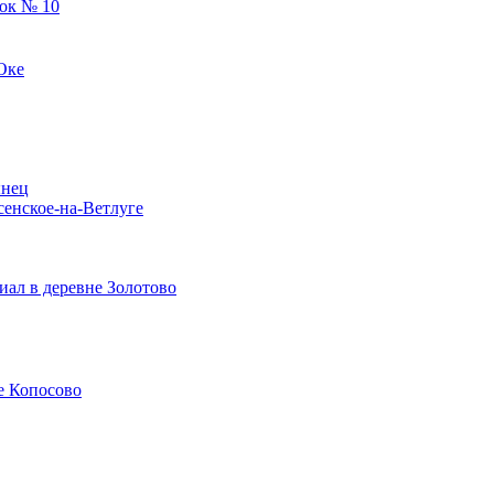
ок № 10
Оке
ынец
сенское-на-Ветлуге
ал в деревне Золотово
е Копосово