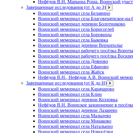
Нефёдов В.Н. Марьина Роща. Воинский участ
Завершенные исследования (от А до З)
открыть
меню
Воинский мемориал села Белавино
Воинский мемориал села Благовещенское-на-
Воинский мемориал деревни Болотниково
Воинский мемориал села Борисоглеб
Воинский мемориал села Боровицы
Воинский мемориал села Быковка
Воинский мемориал деревни Верхополье
Воинский мемориал рабочего посёлка Ворот
Воинский мемориал рабочего посёлка Воскре
Воинский мемориал села Деяново
Воинский мемориал села Ефаново
Воинский мемориал села Жайск
Нефёдов В.Н., Нефёдов А.В. Воинский мемори
Завершенные исследования (от К до Н)
открыть
меню
Воинский мемориал села Карачарово
Воинский мемориал села Клин
Воинский мемориал деревни Козловка
Нефёдов В.Н. Воинское захоронение в посёлк
Воинский мемориал деревни Лазарево
Воинский мемориал села Мальцево
Воинский мемориал села Монаково
Воинский мемориал села Натальино
Воинский мемориал села Новосёлки