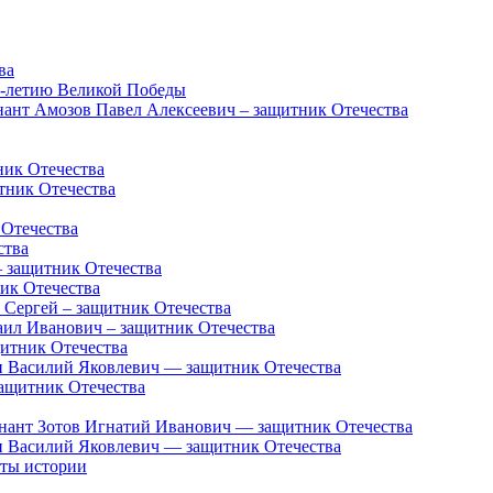
ва
5-летию Великой Победы
нант Амозов Павел Алексеевич – защитник Отечества
ник Отечества
тник Отечества
 Отечества
ства
 защитник Отечества
ик Отечества
 Сергей – защитник Отечества
аил Иванович – защитник Отечества
итник Отечества
 Василий Яковлевич — защитник Отечества
ащитник Отечества
енант Зотов Игнатий Иванович — защитник Отечества
 Василий Яковлевич — защитник Отечества
нты истории