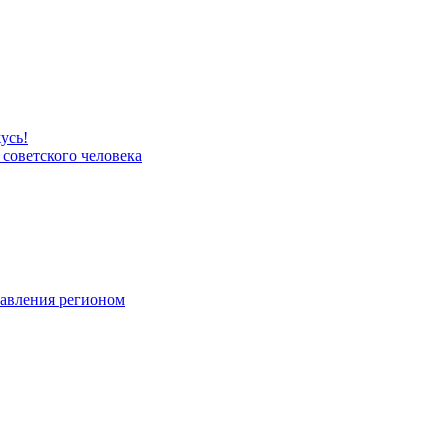
усь!
 советского человека
равления регионом