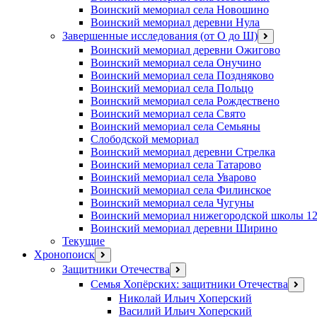
Воинский мемориал села Новошино
Воинский мемориал деревни Нула
Завершенные исследования (от О до Ш)
открыть
меню
Воинский мемориал деревни Ожигово
Воинский мемориал села Онучино
Воинский мемориал села Поздняково
Воинский мемориал села Польцо
Воинский мемориал села Рождествено
Воинский мемориал села Свято
Воинский мемориал села Семьяны
Слободской мемориал
Воинский мемориал деревни Стрелка
Воинский мемориал села Татарово
Воинский мемориал села Уварово
Воинский мемориал села Филинское
Воинский мемориал села Чугуны
Воинский мемориал нижегородской школы 1
Воинский мемориал деревни Ширино
Текущие
Хронопоиск
открыть
меню
Защитники Отечества
открыть
меню
Семья Хопёрских: защитники Отечества
откр
меню
Николай Ильич Хоперский
Василий Ильич Хоперский