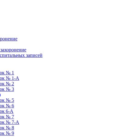
оронение
 захоронение
оспитальных записей
ок № 1
ток № 1-А
ок № 2
ок № 3
)
ок № 5
ок № 6
ок 6-А
ок № 7
ток № 7-А
ок № 8
ок № 9