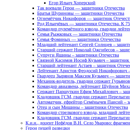
Егор Ильич Хоперский
Так воевали Герои — защитники Отечества
Братья Шуриновы — защитники Отечества
Огнемётчик Никифоров — защитник Отечест
Род Ильичёвых — защитники Отечества. К 7
Командир пулемётного взвода, гвардии лейте
Семья Рыжковых — защитники Отечества
Семья Фоминых — защитники Отечества
Младший лейтенант Сергей Солнцев – защит
Старший сержант Николай Ожгибесов – защи
Супруги Яшины – защитники Отечества
Связной Касимов Иосиф Кузьмич – защитник
Старший лейтенант Астаев – защитник Отече
Лейтенант Аристов Феодосий Никифорович –
Гвардеец Зырянов Максим Кузьмич — защитн
Механик-водитель, гвардии сержант Гурьянов
Командир авиазвена, лейтенант Шуйнов Мих
Сержант Паршуткин Ефим Михайлович – защ
Кладовщик ГСМ, гвардии сержант Перелыгин
Автоматчик, ефрейтор Семёнычев Паисий – з
Отец и сын Мишины – защитники Отечества
Командир стрелкового взвода, младший лейт
Кладовщик ГСМ, гвардии сержант Перелыгин
К.и.н., доцент Нефёдов В.Н. Село Уварово: фрагме
Герои пешей разведки