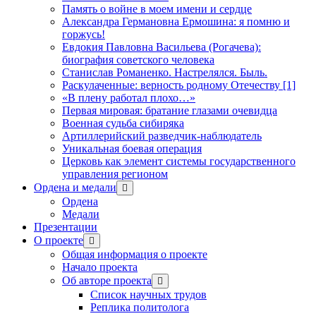
Память о войне в моем имени и сердце
Александра Германовна Ермошина: я помню и
горжусь!
Евдокия Павловна Васильева (Рогачева):
биография советского человека
Станислав Романенко. Настрелялся. Быль.
Раскулаченные: верность родному Отечеству [1]
«В плену работал плохо…»
Первая мировая: братание глазами очевидца
Военная судьба сибиряка
Артиллерийский разведчик-наблюдатель
Уникальная боевая операция
Церковь как элемент системы государственного
управления регионом
Ордена и медали
открыть
меню
Ордена
Медали
Презентации
О проекте
открыть
меню
Общая информация о проекте
Начало проекта
Об авторе проекта
открыть
меню
Список научных трудов
Реплика политолога