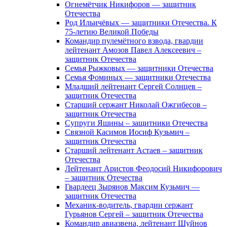
Огнемётчик Никифоров — защитник
Отечества
Род Ильичёвых — защитники Отечества. К
75-летию Великой Победы
Командир пулемётного взвода, гвардии
лейтенант Амозов Павел Алексеевич –
защитник Отечества
Семья Рыжковых — защитники Отечества
Семья Фоминых — защитники Отечества
Младший лейтенант Сергей Солнцев –
защитник Отечества
Старший сержант Николай Ожгибесов –
защитник Отечества
Супруги Яшины – защитники Отечества
Связной Касимов Иосиф Кузьмич –
защитник Отечества
Старший лейтенант Астаев – защитник
Отечества
Лейтенант Аристов Феодосий Никифорович
– защитник Отечества
Гвардеец Зырянов Максим Кузьмич —
защитник Отечества
Механик-водитель, гвардии сержант
Гурьянов Сергей – защитник Отечества
Командир авиазвена, лейтенант Шуйнов