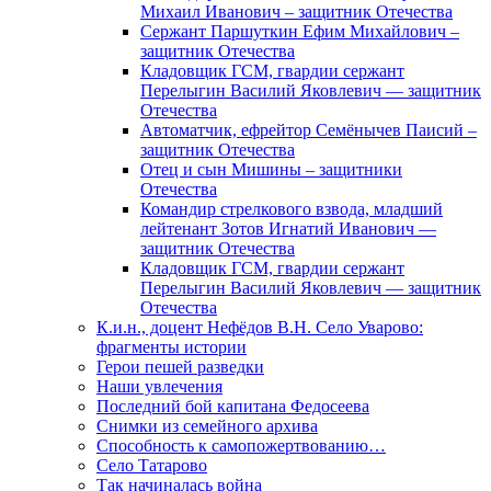
Михаил Иванович – защитник Отечества
Сержант Паршуткин Ефим Михайлович –
защитник Отечества
Кладовщик ГСМ, гвардии сержант
Перелыгин Василий Яковлевич — защитник
Отечества
Автоматчик, ефрейтор Семёнычев Паисий –
защитник Отечества
Отец и сын Мишины – защитники
Отечества
Командир стрелкового взвода, младший
лейтенант Зотов Игнатий Иванович —
защитник Отечества
Кладовщик ГСМ, гвардии сержант
Перелыгин Василий Яковлевич — защитник
Отечества
К.и.н., доцент Нефёдов В.Н. Село Уварово:
фрагменты истории
Герои пешей разведки
Наши увлечения
Последний бой капитана Федосеева
Снимки из семейного архива
Способность к самопожертвованию…
Село Татарово
Так начиналась война