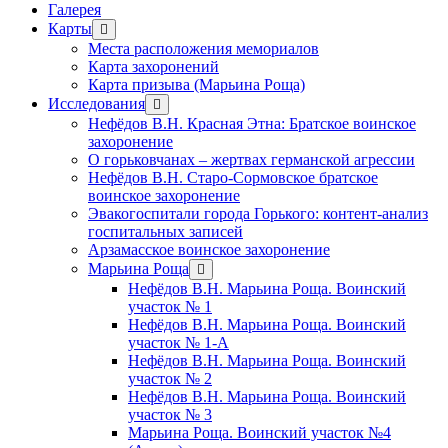
Галерея
Карты
открыть
меню
Места расположения мемориалов
Карта захоронений
Карта призыва (Марьина Роща)
Исследования
открыть
меню
Нефёдов В.Н. Красная Этна: Братское воинское
захоронение
О горьковчанах – жертвах германской агрессии
Нефёдов В.Н. Старо-Сормовское братское
воинское захоронение
Эвакогоспитали города Горького: контент-анализ
госпитальных записей
Арзамасское воинское захоронение
Марьина Роща
открыть
меню
Нефёдов В.Н. Марьина Роща. Воинский
участок № 1
Нефёдов В.Н. Марьина Роща. Воинский
участок № 1-А
Нефёдов В.Н. Марьина Роща. Воинский
участок № 2
Нефёдов В.Н. Марьина Роща. Воинский
участок № 3
Марьина Роща. Воинский участок №4