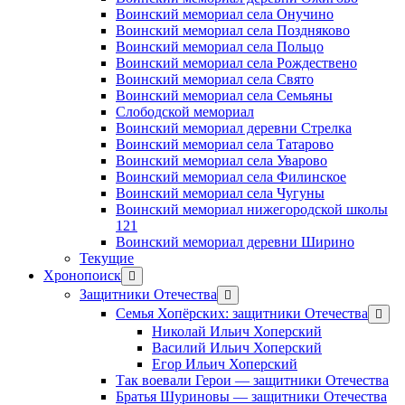
Воинский мемориал села Онучино
Воинский мемориал села Поздняково
Воинский мемориал села Польцо
Воинский мемориал села Рождествено
Воинский мемориал села Свято
Воинский мемориал села Семьяны
Слободской мемориал
Воинский мемориал деревни Стрелка
Воинский мемориал села Татарово
Воинский мемориал села Уварово
Воинский мемориал села Филинское
Воинский мемориал села Чугуны
Воинский мемориал нижегородской школы
121
Воинский мемориал деревни Ширино
Текущие
Хронопоиск
открыть
меню
Защитники Отечества
открыть
меню
Семья Хопёрских: защитники Отечества
откр
меню
Николай Ильич Хоперский
Василий Ильич Хоперский
Егор Ильич Хоперский
Так воевали Герои — защитники Отечества
Братья Шуриновы — защитники Отечества