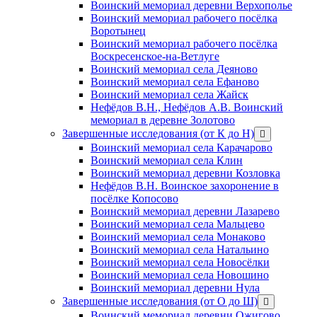
Воинский мемориал деревни Верхополье
Воинский мемориал рабочего посёлка
Воротынец
Воинский мемориал рабочего посёлка
Воскресенское-на-Ветлуге
Воинский мемориал села Деяново
Воинский мемориал села Ефаново
Воинский мемориал села Жайск
Нефёдов В.Н., Нефёдов А.В. Воинский
мемориал в деревне Золотово
Завершенные исследования (от К до Н)
открыть
меню
Воинский мемориал села Карачарово
Воинский мемориал села Клин
Воинский мемориал деревни Козловка
Нефёдов В.Н. Воинское захоронение в
посёлке Копосово
Воинский мемориал деревни Лазарево
Воинский мемориал села Мальцево
Воинский мемориал села Монаково
Воинский мемориал села Натальино
Воинский мемориал села Новосёлки
Воинский мемориал села Новошино
Воинский мемориал деревни Нула
Завершенные исследования (от О до Ш)
открыть
меню
Воинский мемориал деревни Ожигово