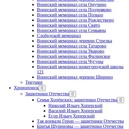
Воинский мемориал села Онучино
Воинский мемориал села Поздняково
Воинский мемориал села Польцо
Воинский мемориал села Рождествено
Воинский мемориал села Свято
Воинский мемориал села Семьяны
Слободской мемориал
Воинский мемориал деревни Стрелка
Воинский мемориал села Татарово
Воинский мемориал села Уварово
Воинский мемориал села Филинское
Воинский мемориал села Чугуны
Воинский мемориал нижегородской школы
121
Воинский мемориал деревни Ширино
Текущие
Хронопоиск
открыть
меню
Защитники Отечества
открыть
меню
Семья Хопёрских: защитники Отечества
откр
меню
Николай Ильич Хоперский
Василий Ильич Хоперский
Егор Ильич Хоперский
Так воевали Герои — защитники Отечества
Братья Шуриновы — защитники Отечества