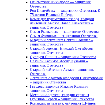
Огнемётчик Никифоров — защитник
Отечества
Род Ильичёвых — защитники Отечества. К
75-летию Великой Победы
Командир пулемётного взвода, гвардии
лейтенант Амозов Павел Алексеевич –
защитник Отечества
Семья Рыжковых — защитники Отечества
Семья Фоминых — защитники Отечества
Младший лейтенант Сергей Солнцев –
защитник Отечества
Старший сержант Николай Ожгибесов –
защитник Отечества
Супруги Яшины – защитники Отечества
Связной Касимов Иосиф Кузьмич –
защитник Отечества
Старший лейтенант Астаев – защитник
Отечества
Лейтенант Аристов Феодосий Никифорович
– защитник Отечества
Гвардеец Зырянов Максим Кузьмич —
защитник Отечества
Механик-водитель, гвардии сержант
Гурьянов Сергей – защитник Отечества
Командир авиазвена, лейтенант Шуйнов