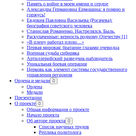
Память о войне в моем имени и сердце
Александра Германовна Ермошина: я помню и
горжусь!
Евдокия Павловна Васильева (Рогачева):
биография советского человека
Станислав Романенко. Настрелялся. Быль.
Раскулаченные: верность родному Отечеству [1]
«В плену работал плохо…»
Первая мировая: братание глазами очевидца
Военная судьба сибиряка
Артиллерийский разведчик-наблюдатель
Уникальная боевая операция
Церковь как элемент системы государственного
управления регионом
Ордена и медали
открыть
меню
Ордена
Медали
Презентации
О проекте
открыть
меню
Общая информация о проекте
Начало проекта
Об авторе проекта
открыть
меню
Список научных трудов
Реплика политолога