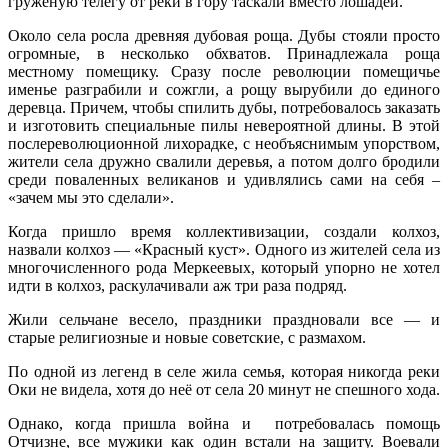
гружёную телегу от реки в гору таскали вместо лошадей.
Около села росла древняя дубовая роща. Дубы стояли просто
огромные, в несколько обхватов. Принадлежала роща
местному помещику. Сразу после революции помещичье
именье разграбили и сожгли, а рощу вырубили до единого
деревца. Причем, чтобы спилить дубы, потребовалось заказать
и изготовить специальные пилы невероятной длины. В этой
послереволюционной лихорадке, с необъяснимым упорством,
жители села дружно свалили деревья, а потом долго бродили
среди поваленных великанов и удивлялись сами на себя –
«зачем мы это сделали».
Когда пришло время коллективизации, создали колхоз,
назвали колхоз — «Красный куст». Одного из жителей села из
многочисленного рода Меркеевых, который упорно не хотел
идти в колхоз, раскулачивали аж три раза подряд.
Жили сельчане весело, праздники праздновали все — и
старые религиозные и новые советские, с размахом.
По одной из легенд в селе жила семья, которая никогда реки
Оки не видела, хотя до неё от села 20 минут не спешного хода.
Однако, когда пришла война и потребовалась помощь
Отчизне, все мужики как один встали на защиту. Воевали