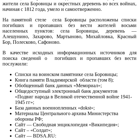
жители села Боровицы и окрестных деревень во всех войнах,
начиная с 1812 года, умело и самоотверженно.
На памятной стеле села Боровицы расположены списки
погибших и пропавших без вести жителей восьми
населенных пунктов: села Боровицы, деревень —
Алешунино, Захарово, Мартыново, Михайловка, Красный
Бор, Полесково, Сафоново.
В качестве исходных информационных источников для
поиска сведений о погибших и пропавших без вести
послужили:
Списки на воинском памятнике села Боровицы;
Книга памяти Владимирской области (том 8);
Обобщенный банк данных «Мемориал»;
Общедоступный электронный банк документов
«Подвиг народа в Великой отечественной войне 1941-
1945 гг»;
База данных военнопленных «dokst»;
Материалы Центрального архива Министерства
обороны РФ;
Сайт — Свободная энциклопедия «Википедия»;
Сайт – «Солдат»;
Сайт — BDSA.RU: