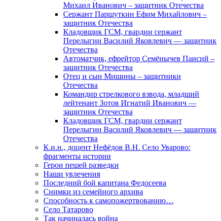
Михаил Иванович – защитник Отечества
Сержант Паршуткин Ефим Михайлович –
защитник Отечества
Кладовщик ГСМ, гвардии сержант
Перелыгин Василий Яковлевич — защитник
Отечества
Автоматчик, ефрейтор Семёнычев Паисий –
защитник Отечества
Отец и сын Мишины – защитники
Отечества
Командир стрелкового взвода, младший
лейтенант Зотов Игнатий Иванович —
защитник Отечества
Кладовщик ГСМ, гвардии сержант
Перелыгин Василий Яковлевич — защитник
Отечества
К.и.н., доцент Нефёдов В.Н. Село Уварово:
фрагменты истории
Герои пешей разведки
Наши увлечения
Последний бой капитана Федосеева
Снимки из семейного архива
Способность к самопожертвованию…
Село Татарово
Так начиналась война