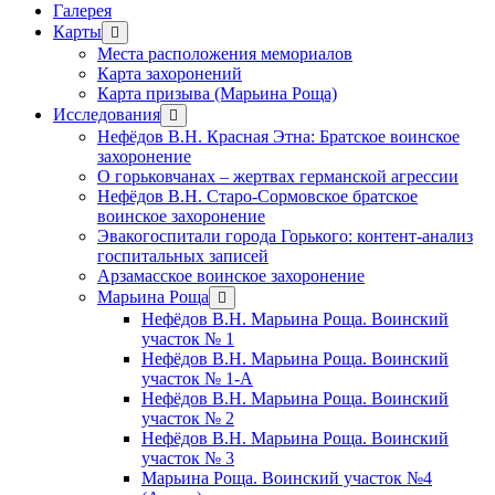
Галерея
Карты
открыть
меню
Места расположения мемориалов
Карта захоронений
Карта призыва (Марьина Роща)
Исследования
открыть
меню
Нефёдов В.Н. Красная Этна: Братское воинское
захоронение
О горьковчанах – жертвах германской агрессии
Нефёдов В.Н. Старо-Сормовское братское
воинское захоронение
Эвакогоспитали города Горького: контент-анализ
госпитальных записей
Арзамасское воинское захоронение
Марьина Роща
открыть
меню
Нефёдов В.Н. Марьина Роща. Воинский
участок № 1
Нефёдов В.Н. Марьина Роща. Воинский
участок № 1-А
Нефёдов В.Н. Марьина Роща. Воинский
участок № 2
Нефёдов В.Н. Марьина Роща. Воинский
участок № 3
Марьина Роща. Воинский участок №4