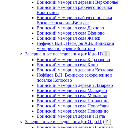
Воинский мемориал деревни Верхополье
Воинский мемориал рабочего посёлка
Воротынец
Воинский мемориал рабочего посёлка
Воскресенское-на-Ветлуге
Воинский мемориал села Деяново
Воинский мемориал села Ефаново
Воинский мемориал села Жайск
Нефёдов В.Н., Нефёдов А.В. Воинский
мемориал в деревне Золотово
Завершенные исследования (от К до Н)
открыть
меню
Воинский мемориал села Карачарово
Воинский мемориал села Клин
Воинский мемориал деревни Козловка
Нефёдов В.Н. Воинское захоронение в
посёлке Копосово
Воинский мемориал деревни Лазарево
Воинский мемориал села Мальцево
Воинский мемориал села Монаково
Воинский мемориал села Натальино
Воинский мемориал села Новосёлки
Воинский мемориал села Новошино
Воинский мемориал деревни Нула
Завершенные исследования (от О до Ш)
открыть
меню
Воинский мемориал деревни Ожигово