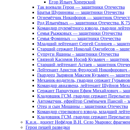
Егор Ильич Хоперский
Так воевали Герои — защитники Отечества
Братья Шуриновы — защитники Отечества
Огнемётчик Никифоров — защитник Отечест
Род Ильичёвых — защитники Отечества. К 7
Командир пулемётного взвода, гвардии лейте
Семья Рыжковых — защитники Отечества
Семья Фоминых — защитники Отечества
Младший лейтенант Сергей Солнцев – защит
Старший сержант Николай Ожгибесов – защи
Супруги Яшины – защитники Отечества
Связной Касимов Иосиф Кузьмич – защитник
Старший лейтенант Астаев – защитник Отече
Лейтенант Аристов Феодосий Никифорович –
Гвардеец Зырянов Максим Кузьмич — защитн
Механик-водитель, гвардии сержант Гурьянов
Командир авиазвена, лейтенант Шуйнов Мих
Сержант Паршуткин Ефим Михайлович – защ
Кладовщик ГСМ, гвардии сержант Перелыгин
Автоматчик, ефрейтор Семёнычев Паисий – з
Отец и сын Мишины – защитники Отечества
Командир стрелкового взвода, младший лейт
Кладовщик ГСМ, гвардии сержант Перелыгин
К.и.н., доцент Нефёдов В.Н. Село Уварово: фрагме
Герои пешей разведки