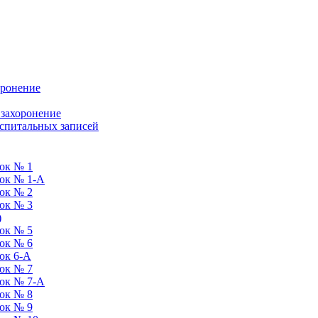
оронение
 захоронение
оспитальных записей
ок № 1
ток № 1-А
ок № 2
ок № 3
)
ок № 5
ок № 6
ок 6-А
ок № 7
ток № 7-А
ок № 8
ок № 9