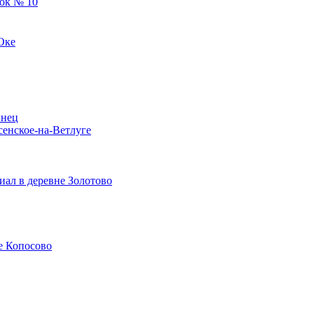
ок № 10
Оке
ынец
сенское-на-Ветлуге
ал в деревне Золотово
е Копосово