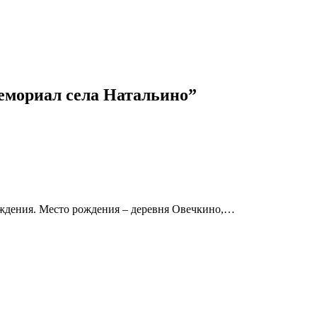
емориал села Натальино”
ождения. Место рождения – деревня Овечкино,…