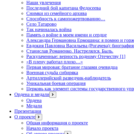
Наши увлечения
Последний бой капитана Федосеева
Снимки из семейного архива
Способность к самопожертвованию…
Село Татарово
Так начиналась война
Память о войне в моем имени и сердце
Александра Германовна Ермошина: я помню и горж
Евдокия Павловна Васильева (Рогачева): биография
Станислав Романенко. Настрелялся. Быль.
Раскулаченные: верность родному Отечеству [1]
«В плену работал плохо…»
Первая мировая: братание глазами очевидца
Военная судьба сибиряка
Артиллерийский разведчик-наблюдатель
Уникальная боевая операция
Церковь как элемент системы государственного уп
Ордена и медали
открыть
меню
Ордена
Медали
Презентации
О проекте
открыть
меню
Общая информация о проекте
Начало проекта
Об авторе проекта
открыть