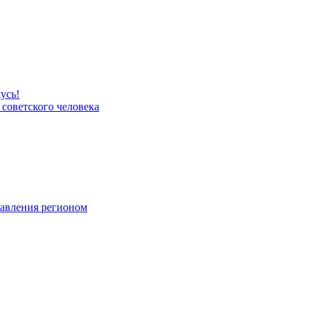
усь!
 советского человека
равления регионом