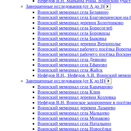
Нефёдов В.Н. Марьина Роща. Воинский участ
Завершенные исследования (от А до З)
открыть
меню
Воинский мемориал села Белавино
Воинский мемориал села Благовещенское-на-
Воинский мемориал деревни Болотниково
Воинский мемориал села Борисоглеб
Воинский мемориал села Боровицы
Воинский мемориал села Быковка
Воинский мемориал деревни Верхополье
Воинский мемориал рабочего посёлка Ворот
Воинский мемориал рабочего посёлка Воскре
Воинский мемориал села Деяново
Воинский мемориал села Ефаново
Воинский мемориал села Жайск
Нефёдов В.Н., Нефёдов А.В. Воинский мемори
Завершенные исследования (от К до Н)
открыть
меню
Воинский мемориал села Карачарово
Воинский мемориал села Клин
Воинский мемориал деревни Козловка
Нефёдов В.Н. Воинское захоронение в посёлк
Воинский мемориал деревни Лазарево
Воинский мемориал села Мальцево
Воинский мемориал села Монаково
Воинский мемориал села Натальино
Воинский мемориал села Новосёлки