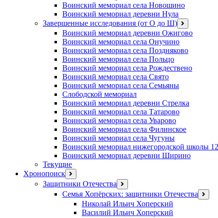
Воинский мемориал села Новошино
Воинский мемориал деревни Нула
Завершенные исследования (от О до Ш)
открыть
меню
Воинский мемориал деревни Ожигово
Воинский мемориал села Онучино
Воинский мемориал села Поздняково
Воинский мемориал села Польцо
Воинский мемориал села Рождествено
Воинский мемориал села Свято
Воинский мемориал села Семьяны
Слободской мемориал
Воинский мемориал деревни Стрелка
Воинский мемориал села Татарово
Воинский мемориал села Уварово
Воинский мемориал села Филинское
Воинский мемориал села Чугуны
Воинский мемориал нижегородской школы 1
Воинский мемориал деревни Ширино
Текущие
Хронопоиск
открыть
меню
Защитники Отечества
открыть
меню
Семья Хопёрских: защитники Отечества
откр
меню
Николай Ильич Хоперский
Василий Ильич Хоперский