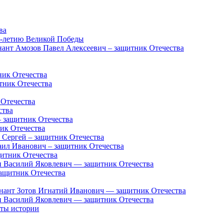
ва
5-летию Великой Победы
нант Амозов Павел Алексеевич – защитник Отечества
ник Отечества
тник Отечества
 Отечества
ства
 защитник Отечества
ик Отечества
 Сергей – защитник Отечества
аил Иванович – защитник Отечества
итник Отечества
 Василий Яковлевич — защитник Отечества
ащитник Отечества
енант Зотов Игнатий Иванович — защитник Отечества
 Василий Яковлевич — защитник Отечества
нты истории