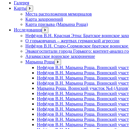
Галерея
Карты
открыть
меню
Места расположения мемориалов
Карта захоронений
Карта призыва (Марьина Роща)
Исследования
открыть
меню
Нефёдов В.Н. Красная Этна: Братское воинское зах
О горьковчанах – жертвах германской агрессии
Нефёдов В.Н. Старо-Сормовское братское воинское
Эвакогоспитали города Горького: контент-анализ г
Арзамасское воинское захоронение
Марьина Роща
открыть
меню
Нефёдов В.Н. Марьина Роща. Воинский участ
Нефёдов В.Н. Марьина Роща. Воинский учас
Нефёдов В.Н. Марьина Роща. Воинский участ
Нефёдов В.Н. Марьина Роща. Воинский участ
Марьина Роща. Воинский участок №4 (Архив
Нефёдов В.Н. Марьина Роща. Воинский участ
Нефёдов В.Н. Марьина Роща. Воинский участ
Нефёдов В.Н. Марьина Роща. Воинский участ
Нефёдов В.Н. Марьина Роща. Воинский участ
Нефёдов В.Н. Марьина Роща. Воинский учас
Нефёдов В.Н. Марьина Роща. Воинский участ
Нефёдов В.Н. Марьина Роща. Воинский участ