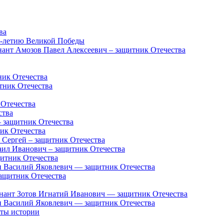
ва
5-летию Великой Победы
нант Амозов Павел Алексеевич – защитник Отечества
ник Отечества
тник Отечества
 Отечества
ства
 защитник Отечества
ик Отечества
 Сергей – защитник Отечества
аил Иванович – защитник Отечества
итник Отечества
 Василий Яковлевич — защитник Отечества
ащитник Отечества
енант Зотов Игнатий Иванович — защитник Отечества
 Василий Яковлевич — защитник Отечества
нты истории