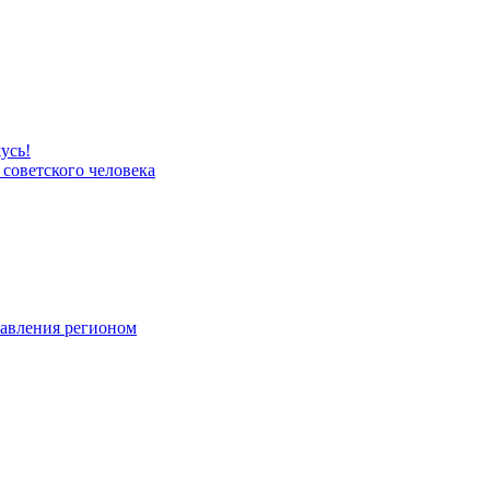
усь!
 советского человека
равления регионом