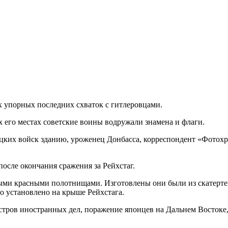
ых упорных последних схваток с гитлеровцами.
ых его местах советские воины водружали знамена и флаги.
мецких войск зданию, уроженец Донбасса, корреспондент «Фот
осле окончания сражения за Рейхстаг.
ыми красными полотнищами. Изготовлены они были из скатертей
о установлено на крыше Рейхстага.
тров иностранных дел, поражение японцев на Дальнем Востоке