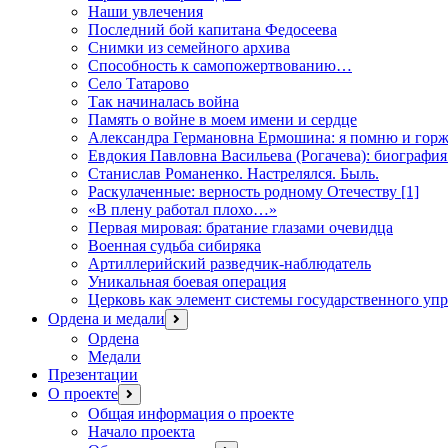
Наши увлечения
Последний бой капитана Федосеева
Снимки из семейного архива
Способность к самопожертвованию…
Село Татарово
Так начиналась война
Память о войне в моем имени и сердце
Александра Германовна Ермошина: я помню и горж
Евдокия Павловна Васильева (Рогачева): биография
Станислав Романенко. Настрелялся. Быль.
Раскулаченные: верность родному Отечеству [1]
«В плену работал плохо…»
Первая мировая: братание глазами очевидца
Военная судьба сибиряка
Артиллерийский разведчик-наблюдатель
Уникальная боевая операция
Церковь как элемент системы государственного уп
Ордена и медали
открыть
меню
Ордена
Медали
Презентации
О проекте
открыть
меню
Общая информация о проекте
Начало проекта