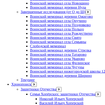
Воинский мемориал села Новошино
Воинский мемориал деревни Нула
Завершенные исследования (от О до Ш)
открыть
меню
Воинский мемориал деревни Ожигово
Воинский мемориал села Онучино
Воинский мемориал села Поздняково
Воинский мемориал села Польцо
Воинский мемориал села Рождествено
Воинский мемориал села Свято
Воинский мемориал села Семьяны
Слободской мемориал
Воинский мемориал деревни Стрелка
Воинский мемориал села Татарово
Воинский мемориал села Уварово
Воинский мемориал села Филинское
Воинский мемориал села Чугуны
Воинский мемориал нижегородской школы 1
Воинский мемориал деревни Ширино
Текущие
Хронопоиск
открыть
меню
Защитники Отечества
открыть
меню
Семья Хопёрских: защитники Отечества
откр
меню
Николай Ильич Хоперский
Василий Ильич Хоперский