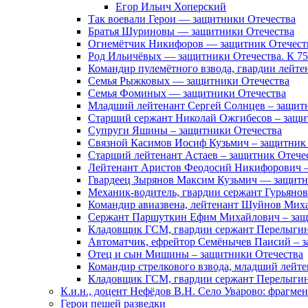
Егор Ильич Хоперский
Так воевали Герои — защитники Отечества
Братья Шуриновы — защитники Отечества
Огнемётчик Никифоров — защитник Отечест
Род Ильичёвых — защитники Отечества. К 7
Командир пулемётного взвода, гвардии лейте
Семья Рыжковых — защитники Отечества
Семья Фоминых — защитники Отечества
Младший лейтенант Сергей Солнцев – защит
Старший сержант Николай Ожгибесов – защи
Супруги Яшины – защитники Отечества
Связной Касимов Иосиф Кузьмич – защитник
Старший лейтенант Астаев – защитник Отече
Лейтенант Аристов Феодосий Никифорович –
Гвардеец Зырянов Максим Кузьмич — защитн
Механик-водитель, гвардии сержант Гурьянов
Командир авиазвена, лейтенант Шуйнов Мих
Сержант Паршуткин Ефим Михайлович – защ
Кладовщик ГСМ, гвардии сержант Перелыгин
Автоматчик, ефрейтор Семёнычев Паисий – з
Отец и сын Мишины – защитники Отечества
Командир стрелкового взвода, младший лейт
Кладовщик ГСМ, гвардии сержант Перелыгин
К.и.н., доцент Нефёдов В.Н. Село Уварово: фрагме
Герои пешей разведки