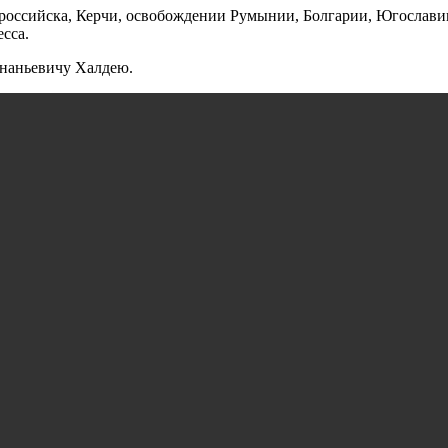
российска, Керчи, освобождении Румынии, Болгарии, Югослави
сса.
наньевичу Халдею.