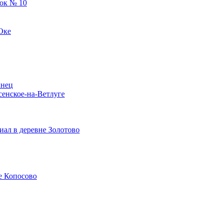
ок № 10
Оке
ынец
сенское-на-Ветлуге
ал в деревне Золотово
е Копосово