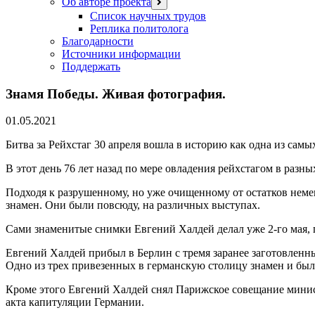
Об авторе проекта
открыть
меню
Список научных трудов
Реплика политолога
Благодарности
Источники информации
Поддержать
Знамя Победы. Живая фотография.
01.05.2021
Битва за Рейхстаг 30 апреля вошла в историю как одна из сам
В этот день 76 лет назад по мере овладения рейхстагом в разн
Подходя к разрушенному, но уже очищенному от остатков не
знамен. Они были повсюду, на различных выступах.
Сами знаменитые снимки Евгений Халдей делал уже 2-го мая, п
Евгений Халдей прибыл в Берлин с тремя заранее заготовленн
Одно из трех привезенных в германскую столицу знамен и был
Кроме этого Евгений Халдей снял Парижское совещание минис
акта капитуляции Германии.