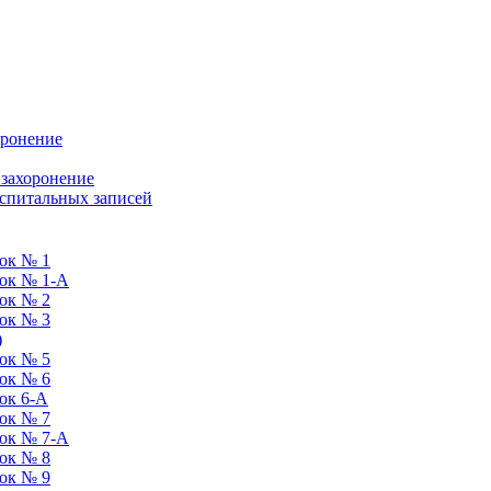
оронение
 захоронение
оспитальных записей
ок № 1
ток № 1-А
ок № 2
ок № 3
)
ок № 5
ок № 6
ок 6-А
ок № 7
ток № 7-А
ок № 8
ок № 9