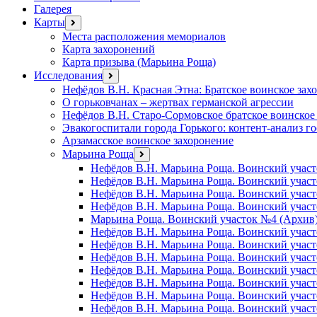
Галерея
Карты
открыть
меню
Места расположения мемориалов
Карта захоронений
Карта призыва (Марьина Роща)
Исследования
открыть
меню
Нефёдов В.Н. Красная Этна: Братское воинское зах
О горьковчанах – жертвах германской агрессии
Нефёдов В.Н. Старо-Сормовское братское воинское
Эвакогоспитали города Горького: контент-анализ г
Арзамасское воинское захоронение
Марьина Роща
открыть
меню
Нефёдов В.Н. Марьина Роща. Воинский участ
Нефёдов В.Н. Марьина Роща. Воинский учас
Нефёдов В.Н. Марьина Роща. Воинский участ
Нефёдов В.Н. Марьина Роща. Воинский участ
Марьина Роща. Воинский участок №4 (Архив
Нефёдов В.Н. Марьина Роща. Воинский участ
Нефёдов В.Н. Марьина Роща. Воинский участ
Нефёдов В.Н. Марьина Роща. Воинский участ
Нефёдов В.Н. Марьина Роща. Воинский участ
Нефёдов В.Н. Марьина Роща. Воинский учас
Нефёдов В.Н. Марьина Роща. Воинский участ
Нефёдов В.Н. Марьина Роща. Воинский участ