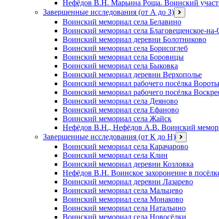
Нефёдов В.Н. Марьина Роща. Воинский участ
Завершенные исследования (от А до З)
открыть
меню
Воинский мемориал села Белавино
Воинский мемориал села Благовещенское-на-
Воинский мемориал деревни Болотниково
Воинский мемориал села Борисоглеб
Воинский мемориал села Боровицы
Воинский мемориал села Быковка
Воинский мемориал деревни Верхополье
Воинский мемориал рабочего посёлка Ворот
Воинский мемориал рабочего посёлка Воскре
Воинский мемориал села Деяново
Воинский мемориал села Ефаново
Воинский мемориал села Жайск
Нефёдов В.Н., Нефёдов А.В. Воинский мемори
Завершенные исследования (от К до Н)
открыть
меню
Воинский мемориал села Карачарово
Воинский мемориал села Клин
Воинский мемориал деревни Козловка
Нефёдов В.Н. Воинское захоронение в посёлк
Воинский мемориал деревни Лазарево
Воинский мемориал села Мальцево
Воинский мемориал села Монаково
Воинский мемориал села Натальино
Воинский мемориал села Новосёлки