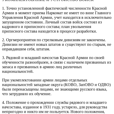
1. Точно установленной фактической численности Красной
Армии в момент приема Наркомат не имеет по вине Главного
Управления Красной Армии, учет находится в исключительно
запущенном состоянии. Личный состав войск состоял из
кадрового и приписного состава; план увольнения
приписного состава находится в процессе разработки.
2. Оргмероприятия по стрелковым дивизиям не закончены.
Дивизии не имеют новых штатов и существуют по старым, не
оправдавшим себя, штатам.
3. Рядовой и младший начсостав Красной Армии по своей
обученности разнообразен, в связи с наличием призванных из
запаса и призванных в армию лиц различных
национальностей.
При укомплектовании армии лицами отдельных
национальностей западные округа (КОВО, ЗапОВО и ОДВО)
были перенасыщены лицами, не знающими русского языка,
что затрудняло их обучение.
4. Положение о прохождении службы рядового и младшего
начсостава, изданное в 1931 году, устарело, для руководства
непригодно и никто им не пользуется. Нового положения,