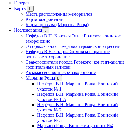
Галерея
Карты
открыть
меню
Места расположения мемориалов
Карта захоронений
Карта призыва (Марьина Роща)
Исследования
открыть
меню
Нефёдов В.Н. Красная Этна: Братское воинское
захоронение
О горьковчанах – жертвах германской агрессии
Нефёдов В.Н. Старо-Сормовское братское
воинское захоронение
Эвакогоспитали города Горького: контент-анализ
госпитальных записей
Арзамасское воинское захоронение
Марьина Роща
открыть
меню
Нефёдов В.Н. Марьина Роща. Воинский
участок № 1
Нефёдов В.Н. Марьина Роща. Воинский
участок № 1-А
Нефёдов В.Н. Марьина Роща. Воинский
участок № 2
Нефёдов В.Н. Марьина Роща. Воинский
участок № 3
Марьина Роща. Воинский участок №4