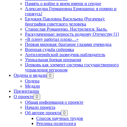
Память о войне в моем имени и сердце
Александра Германовна Ермошина: я помню и
горжусь!
Евдокия Павловна Васильева (Рогачева):
биография советского человека
Станислав Романенко. Настрелялся. Быль.
Раскулаченные: верность родному Отечеству [1]
«В плену работал плохо…»
Первая мировая: братание глазами очевидца
Военная судьба сибиряка
Артиллерийский разведчик-наблюдатель
Уникальная боевая операция
Церковь как элемент системы государственного
управления регионом
Ордена и медали
открыть
меню
Ордена
Медали
Презентации
О проекте
открыть
меню
Общая информация о проекте
Начало проекта
Об авторе проекта
открыть
меню
Список научных трудов
Реплика политолога