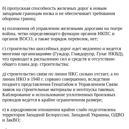
б) пропускная способность железных дорог к новым
западным границам низка и не обеспечивает требования
обороны границ;
в) положения об управлении железными дорогами на театре
войны, четко определяющего функции органов НКПС и
органов ВОСО, а также порядок перевозок, нет;
г) строительство шоссейных дорог идет медленно и ведется
многими организациями (Гуждор, Главдорупр, Гулаг НКВД),
что приводит к распылению сил и средств и отсутствию
общего плана дор. строительства;
д) строительство связи по линии НКС сильно отстает, а по
линии НКО в 1940 г. сорвано совершенно, вследствие
позднего представления Генштабом и Управлением Связи
заявок на строительные материалы и неотпуска таковых.
Каблирование и использование уплотненных бронзовых
проводов ведется в крайне ограниченном размере;
е) в аэродромном отношении крайне слабо подготовлена
территория Западной Белоруссии, Западной Украины, ОДВО
и ЗакВО;