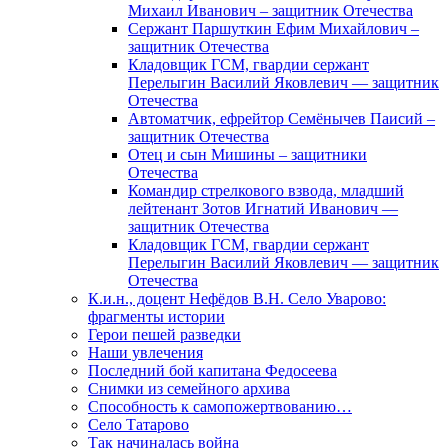
Михаил Иванович – защитник Отечества
Сержант Паршуткин Ефим Михайлович –
защитник Отечества
Кладовщик ГСМ, гвардии сержант
Перелыгин Василий Яковлевич — защитник
Отечества
Автоматчик, ефрейтор Семёнычев Паисий –
защитник Отечества
Отец и сын Мишины – защитники
Отечества
Командир стрелкового взвода, младший
лейтенант Зотов Игнатий Иванович —
защитник Отечества
Кладовщик ГСМ, гвардии сержант
Перелыгин Василий Яковлевич — защитник
Отечества
К.и.н., доцент Нефёдов В.Н. Село Уварово:
фрагменты истории
Герои пешей разведки
Наши увлечения
Последний бой капитана Федосеева
Снимки из семейного архива
Способность к самопожертвованию…
Село Татарово
Так начиналась война