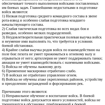
обеспечивает точного выполнения войсками поставленных
им боевых задач. Главнейшими недостатками в подготовке
войск являются:
1) Низкая подготовка среднего командного состава в звене
рота-взвод и особенно слабая подготовка младшего
начальствующего состава.
2) Слабая тактическая подготовка во всех видах боя и
разведки, особенно мелких подразделений.
3) Неудовлетворительная практическая полевая выучка войск
и неумение ими выполнять то, что требуется в условиях
боевой обстановки.
4) Крайне слабая выучка родов войск по взаимодействию на
поле боя: пехота не умеет прижиматься к огневому валу и
отры­ваться от него; артиллерия не умеет под­держивать танки;
авиация не умеет взаимодействовать с наземными войсками.
5) Войска не обучены лыжному делу.
6) Применение маскировки отработано слабо.
7) В войсках не отработано управление огнем.
8) Войска не обучены атаке укрепленных районов, устройству
и преодолению заграждений и форсированию рек.
Причинами этого являются:
1) Неправильное обучение и воспитание войск. В боевой
подготовке войск допускается много условностей, войска не
тренируются в обстановке, приближенной к боевой