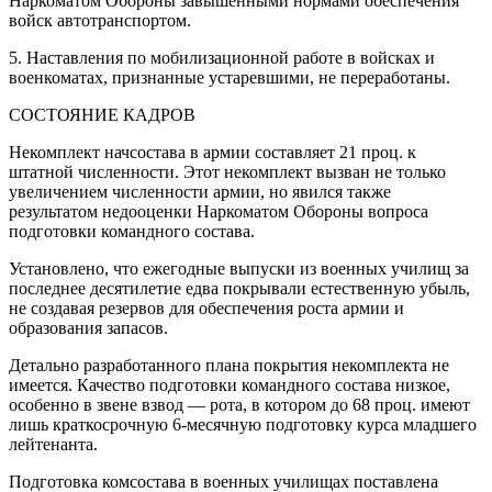
Наркоматом Обороны завышенными нормами обеспечения
войск автотранспортом.
5. Наставления по мобилизационной работе в войсках и
военкоматах, признанные устаревшими, не переработаны.
СОСТОЯНИЕ КАДРОВ
Некомплект начсостава в армии составляет 21 проц. к
штатной численности. Этот некомплект вызван не только
увеличением численности армии, но явился также
результатом недооценки Наркоматом Обороны вопроса
подготовки командного состава.
Установлено, что ежегодные выпуски из военных училищ за
последнее десятилетие едва покрывали естественную убыль,
не создавая резервов для обеспечения роста армии и
образования запасов.
Детально разработанного плана покрытия некомплекта не
имеется. Качество подготовки командного состава низкое,
особенно в звене взвод — рота, в котором до 68 проц. имеют
лишь краткосрочную 6-месячную подготовку курса младшего
лейтенанта.
Подготовка комсостава в военных училищах поставлена