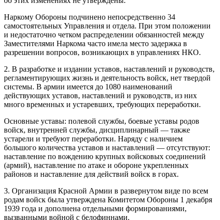
об этих изменениях не утверждены.
Наркому Обороны подчинено непосредственно 34
самостоятельных Управления и отдела. При этом положении
и недостаточно четком распределении обязанностей между
Заместителями Наркома часто имела место задержка в
разрешении вопросов, возникающих в управлениях НКО.
2. В разработке и издании уставов, наставлений и руководств,
регламентирующих жизнь и деятельность войск, нет твердой
системы. В армии имеется до 1080 наименований
действующих уставов, наставлений и руководств, из них
много временных и устаревших, требующих переработки.
Основные уставы: полевой службы, боевые уставы родов
войск, внутренней службы, дисциплинарный — также
устарели и требуют переработки. Наряду с наличием
большого количества уставов и наставлений — отсутствуют:
наставление по вождению крупных войсковых соединений
(армий), наставление по атаке и обороне укрепленных
районов и наставление для действий войск в горах.
3. Организация Красной Армии в развернутом виде по всем
родам войск была утверждена Комитетом Обороны 1 декабря
1939 года и дополнена отдельными формированиями,
вызванными войной с белофиннами.