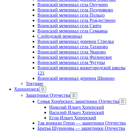
Воинский мемориал села Онучино
Воинский мемориал села Поздняково
Воинский мемориал села Польцо
Воинский мемориал села Рождествено
Воинский мемориал села Свято
Воинский мемориал села Семьяны
Слободской мемориал
Воинский мемориал деревни Стрелка
Воинский мемориал села Татарово
Воинский мемориал села Уварово
Воинский мемориал села Филинское
Воинский мемориал села Чугуны
Воинский мемориал нижегородской школы
121
Воинский мемориал деревни Ширино
Текущие
Хронопоиск
открыть
меню
Защитники Отечества
открыть
меню
Семья Хопёрских: защитники Отечества
откр
меню
Николай Ильич Хоперский
Василий Ильич Хоперский
Егор Ильич Хоперский
Так воевали Герои — защитники Отечества
Братья Шуриновы — защитники Отечества