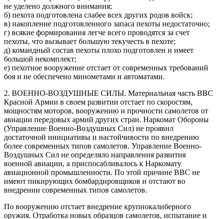
не уделено должного внимания;
б) пехота подготовлена слабее всех других родов войск;
в) накопление подготовленного запаса пехоты недостаточно;
г) всякие формирования легче всего проводятся за счет
пехоты, что вызывает большую текучесть в пехоте;
д) командный состав пехоты плохо подготовлен и имеет
большой некомплект;
е) пехотное вооружение отстает от современных требований
боя и не обеспечено минометами и автоматами.
2. ВОЕННО-ВОЗДУШНЫЕ СИЛЫ. Материальная часть ВВС
Красной Армии в своем развитии отстает по скоростям,
мощностям моторов, вооружению и прочности самолетов от
авиации передовых армий других стран. Наркомат Обороны
(Управление Военно-Воздушных Сил) не проявил
достаточной инициативы и настойчивости по внедрению
более современных типов самолетов. Управление Военно-
Воздушных Сил не определяло направления развития
военной авиации, а приспосабливалось к Наркомату
авиационной промышленности. По этой причине ВВС не
имеют пикирующих бомбардировщиков и отстают во
внедрении современных типов самолетов.
По вооружению отстает внедрение крупнокалиберного
оружия. Отработка новых образцов самолетов, испытание и