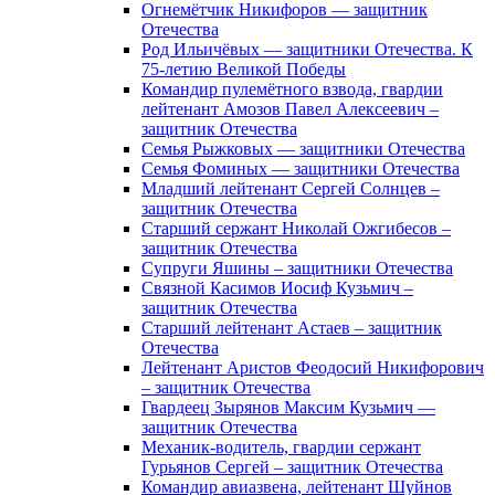
Огнемётчик Никифоров — защитник
Отечества
Род Ильичёвых — защитники Отечества. К
75-летию Великой Победы
Командир пулемётного взвода, гвардии
лейтенант Амозов Павел Алексеевич –
защитник Отечества
Семья Рыжковых — защитники Отечества
Семья Фоминых — защитники Отечества
Младший лейтенант Сергей Солнцев –
защитник Отечества
Старший сержант Николай Ожгибесов –
защитник Отечества
Супруги Яшины – защитники Отечества
Связной Касимов Иосиф Кузьмич –
защитник Отечества
Старший лейтенант Астаев – защитник
Отечества
Лейтенант Аристов Феодосий Никифорович
– защитник Отечества
Гвардеец Зырянов Максим Кузьмич —
защитник Отечества
Механик-водитель, гвардии сержант
Гурьянов Сергей – защитник Отечества
Командир авиазвена, лейтенант Шуйнов