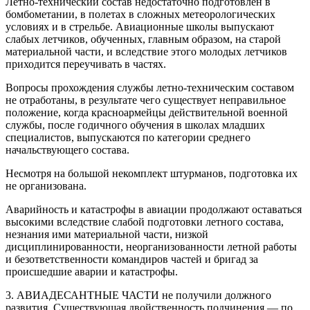
Летно-технический состав недостаточно подготовлен в
бомбометании, в полетах в сложных метеорологических
условиях и в стрельбе. Авиационные школы выпускают
слабых летчиков, обученных, главным образом, на старой
материальной части, и вследствие этого молодых летчиков
приходится переучивать в частях.
Вопросы прохождения службы летно-техническим составом
не отработаны, в результате чего существует неправильное
положение, когда красноармейцы действительной военной
службы, после годичного обучения в школах младших
специалистов, выпускаются по категории среднего
начальствующего состава.
Несмотря на большой некомплект штурманов, подготовка их
не организована.
Аварийность и катастрофы в авиации продолжают оставаться
высокими вследствие слабой подготовки летного состава,
незнания ими материальной части, низкой
дисциплинированности, неорганизованности летной работы
и безответственности командиров частей и бригад за
происшедшие аварии и катастрофы.
3. АВИАДЕСАНТНЫЕ ЧАСТИ не получили должного
развития. Существующая двойственность подчинения — по