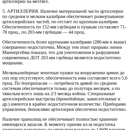
артиллерии на мехтяге.
5. АРТИЛЛЕРИЯ. Наличие материальной части артиллерии
по средним и мелким калибрам обеспечивает развертывание
артиллерийских частей, но отстает по крупным калибрам.
Обеспеченность по 152-мм гаубицам и пушкам составляет 71-
78 проц., по 203-мм гаубицам — 44 проц.
Обеспеченность более крупными калибрами (280-мм и выше)
совершенно недостаточна. Между тем опыт прорыва линии
Маннергейма показал, что для уничтожения и разрушения
современных ДОТ 203-мм гаубицы являются недостаточно
мощными.
Мелкокалиберные зенитные пушки на вооружении армии до
сих пор отсутствуют, обеспеченность ими составляет всего 5,6
проц. По боеприпасам — потребность армий по средним
системам обеспечивается только до полутора месяцев, а по
тяжелым всего лишь на 2/3 месяца войны. Специальные
артиллерийские выстрелы (бронебойные, зажигательные и
др.) имеются в крайне недостаточном количестве. Приборами
управления, биноклями артиллерия обеспечена недостаточно.
Наличие хранилищ не обеспечивает полностью хранение
имеющихся запасов. К моменту приема из-за недостатка
хранилищ находилось на открытом воздухе до 14600 вагонов