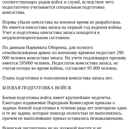
соответствующих родов войск и служб, вследствие чего
недостаточно учитывается специальная подготовка
комсостава.
Нормы убыли начсостава на военное время не разработаны.
Не имеется начсостава запаса на первый год ведения войны.
Учет и подготовка начсостава запаса находится в
неудовлетворительном состоянии.
По данным Наркомата Обороны, для полного
отмобилизования армии по военному времени недостает 290
000 человек комсостава запаса. На учете подлежащих призыву
имеется 195000 человек. Недостаток комсостава запаса, не
считая потери во время войны, составляет 95 000 человек.
Плана подготовки и пополнения комсостава запаса нет.
БОЕВАЯ ПОДГОТОВКА ВОЙСК
Боевая подготовка войск имеет крупнейшие недочеты.
Ежегодно издаваемые Народным Комиссаром приказы о
задачах боевой подготовки в течение ряда лет повторили одни
и те же задачи, которые никогда полностью не выполнялись,
причем не выполнявшие приказ оставались безнаказанными.
Воинская дисциплина не на должной высоте и не