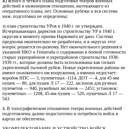
ж) ясного и четкого плана подготовки театров военных
действий в инженерном отношении, вытекающего из
оперативного плана, нет. Основные рубежи и вся система
инж. подготовки не определены;
з) план строительства УРов в 1940 г. не утвержден.
Исчерпывающих директив по строительству УР в 1940 г.
округам к моменту приема Наркомата не дано. Система
предполья окончательно не разработана, и в округах этот
вопрос решается по-разному. Нет окончательного решения и
указаний НКО и Генштаба о содержании в боевой готовности
старых укрепрайонов и укрепрайонов строительства 1938-
1939 гг., которые должны быть использованы как сильно
укрепленный тыловой рубеж. Новые укрепленные районы не
имеют положенного им вооружения, а именно недостает:
коробов НПС — 3, пулеметных -1114, ДОТ — 4, для 45-мм
пушек — 80, для пушек Л 17 — 222, заслонов для руч­ных
пулеметов — 940, ружейных заслонов — 2451; установок:
пулеметных — 1208, 45-мм пушек — 520, пушечных Л 17 —
543.
4. В топографическом отношении театры военных действий
подготовлены далеко не­достаточно и потребность войск в
картах не обеспечена.
УКОМПЛЕКТОВАНИЕ И УСТРОЙСТВО ВОЙСК