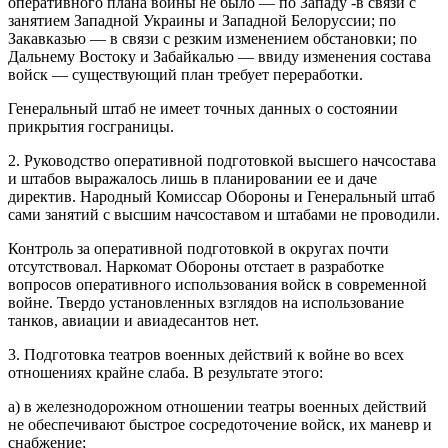
оперативного плана войны не было — по Западу -в связи с
занятием Западной Украины и Западной Белоруссии; по
Закавказью — в связи с резким изменением обстановки; по
Дальнему Востоку и Забайкалью — ввиду изменения состава
войск — существующий план требует переработки.
Генеральный штаб не имеет точных данных о состоянии
прикрытия гос­границы.
2. Руководство оперативной подготовкой высшего начсостава
и штабов выражалось лишь в планировании ее и даче
директив. Народный Комиссар Обороны и Генеральный штаб
сами занятий с высшим начсоставом и штабами не проводили.
Контроль за оперативной подготовкой в округах почти
отсутствовал. Наркомат Обороны отстает в разработке
вопросов оперативного использования войск в современной
войне. Твердо установленных взглядов на использование
танков, авиации и авиадесантов нет.
3. Подготовка театров военных действий к войне во всех
отношениях крайне слаба. В результате этого:
а) в железнодорожном отношении театры военных действий
не обеспечивают быстрое сосредоточение войск, их маневр и
снабжение;