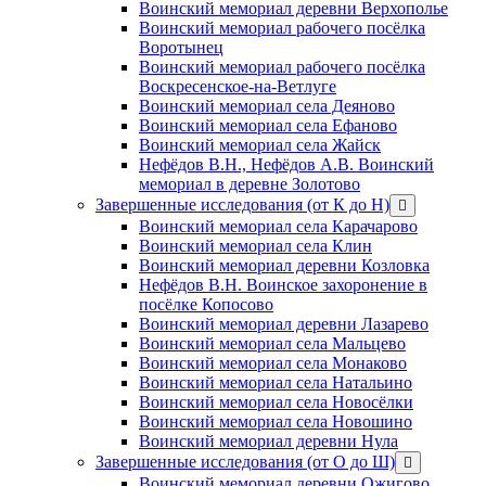
Воинский мемориал деревни Верхополье
Воинский мемориал рабочего посёлка
Воротынец
Воинский мемориал рабочего посёлка
Воскресенское-на-Ветлуге
Воинский мемориал села Деяново
Воинский мемориал села Ефаново
Воинский мемориал села Жайск
Нефёдов В.Н., Нефёдов А.В. Воинский
мемориал в деревне Золотово
Завершенные исследования (от К до Н)
открыть
меню
Воинский мемориал села Карачарово
Воинский мемориал села Клин
Воинский мемориал деревни Козловка
Нефёдов В.Н. Воинское захоронение в
посёлке Копосово
Воинский мемориал деревни Лазарево
Воинский мемориал села Мальцево
Воинский мемориал села Монаково
Воинский мемориал села Натальино
Воинский мемориал села Новосёлки
Воинский мемориал села Новошино
Воинский мемориал деревни Нула
Завершенные исследования (от О до Ш)
открыть
меню
Воинский мемориал деревни Ожигово