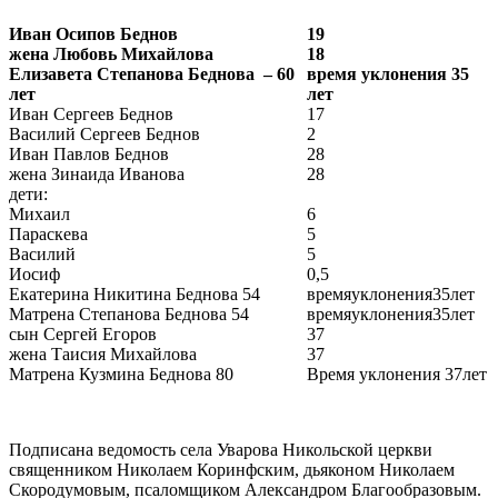
Иван Осипов Беднов
19
жена Любовь Михайлова
18
Елизавета Степанова Беднова – 60
время уклонения 35
лет
лет
Иван Сергеев Беднов
17
Василий Сергеев Беднов
2
Иван Павлов Беднов
28
жена Зинаида Иванова
28
дети:
Михаил
6
Параскева
5
Василий
5
Иосиф
0,5
Екатерина Никитина Беднова 54
времяуклонения35лет
Матрена Степанова Беднова 54
времяуклонения35лет
сын Сергей Егоров
37
жена Таисия Михайлова
37
Матрена Кузмина Беднова 80
Время уклонения 37лет
Подписана ведомость села Уварова Никольской церкви
священником Николаем Коринфским, дьяконом Николаем
Скородумовым, псаломщиком Александром Благообразовым.