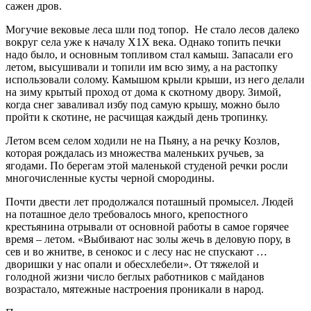
сажен дров.
Могучие вековые леса шли под топор. Не стало лесов далеко
вокруг села уже к началу Х1Х века. Однако топить печки
надо было, и основным топливом стал камыш. Запасали его
летом, высушивали и топили им всю зиму, а на растопку
использовали солому. Камышом крыли крыши, из него делали
на зиму крытый проход от дома к скотному двору. Зимой,
когда снег заваливал избу под самую крышу, можно было
пройти к скотине, не расчищая каждый день тропинку.
Летом всем селом ходили не на Пьяну, а на речку Козлов,
которая рождалась из множества маленьких ручьев, за
ягодами. По берегам этой маленькой студеной речки росли
многочисленные кусты черной смородины.
Почти двести лет продолжался поташный промысел. Людей
на поташное дело требовалось много, крепостного
крестьянина отрывали от основной работы в самое горячее
время – летом. «Выбивают нас золы жечь в деловую пору, в
сев и во жнитве, в сенокос и с лесу нас не спускают …
дворишки у нас опали и обесхлебели». От тяжелой и
голодной жизни число беглых работников с майданов
возрастало, мятежные настроения проникали в народ.