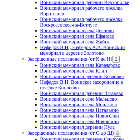
Воинский мемориал деревни Верхополье
Воинский мемориал рабочего посёлка
Воротынец
Воинский мемориал рабочего посёлка
Воскресенское-на-Ветлуге
Воинский мемориал села Деяново
Воинский мемориал села Ефаново
Воинский мемориал села Жайск
Нефёдов В.Н., Нефёдов А.В. Воинский
мемориал в деревне Золотово
Завершенные исследования (от К до Н)
открыть
меню
Воинский мемориал села Карачарово
Воинский мемориал села Клин
Воинский мемориал деревни Козловка
Нефёдов В.Н. Воинское захоронение в
посёлке Копосово
Воинский мемориал деревни Лазарево
Воинский мемориал села Мальцево
Воинский мемориал села Монаково
Воинский мемориал села Натальино
Воинский мемориал села Новосёлки
Воинский мемориал села Новошино
Воинский мемориал деревни Нула
Завершенные исследования (от О до Ш)
открыть
меню
Воинский мемориал деревни Ожигово