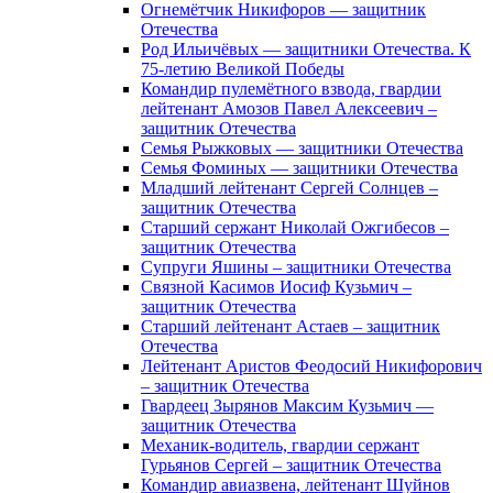
Огнемётчик Никифоров — защитник
Отечества
Род Ильичёвых — защитники Отечества. К
75-летию Великой Победы
Командир пулемётного взвода, гвардии
лейтенант Амозов Павел Алексеевич –
защитник Отечества
Семья Рыжковых — защитники Отечества
Семья Фоминых — защитники Отечества
Младший лейтенант Сергей Солнцев –
защитник Отечества
Старший сержант Николай Ожгибесов –
защитник Отечества
Супруги Яшины – защитники Отечества
Связной Касимов Иосиф Кузьмич –
защитник Отечества
Старший лейтенант Астаев – защитник
Отечества
Лейтенант Аристов Феодосий Никифорович
– защитник Отечества
Гвардеец Зырянов Максим Кузьмич —
защитник Отечества
Механик-водитель, гвардии сержант
Гурьянов Сергей – защитник Отечества
Командир авиазвена, лейтенант Шуйнов