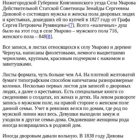
Нижегородской Губернии Княгининского уезда Села Уварова
Действительной Статской Советницы Зенайды Сергеевны
Дивовой о состоящих мужска и женска пола дворовых людях
и крестьянах, дошедших ей по купчей в 1827 году от Графа
Сергея Петровича Румянцева»
[7]
. Всего «наличных» душ
было на этот год в селе Уварово – мужского пола 716,
женского пола – 848
[8]
.
Все записи, в листах относящихся к селу Уварово и деревне
Чернуха, написаны фиолетовыми, немного выцветшими
чернилами, крупным, красивым подчерком с нажимом и
завитушками.
Листы формата, чуть больше чем А4. На плотной желтоватой
бумаге типографским способом напечатаны разноразмерные
колонки. Несколько первых листов для записей о дворовых
людях, а далее о крестьянах. Есть специальные книги со
сведениями о солдатах, их женах и детях. На левом развороте
запись о мужском поле, на правой стороне о женском поле
данной семьи. Учет в ревизиях велся по домам, где род по
мужской линии жил весь. Девушки выходили замуж и
уходили в другие семьи-дома. Овдовевшие женщины рода
иногда возвращались в родовой дом.
Иногда дворовым давали вольную. В 1838 году Дивовы