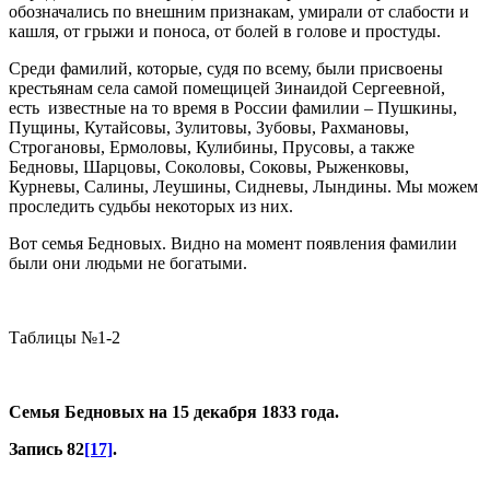
обозначались по внешним признакам, умирали от слабости и
кашля, от грыжи и поноса, от болей в голове и простуды.
Среди фамилий, которые, судя по всему, были присвоены
крестьянам села самой помещицей Зинаидой Сергеевной,
есть известные на то время в России фамилии – Пушкины,
Пущины, Кутайсовы, Зулитовы, Зубовы, Рахмановы,
Строгановы, Ермоловы, Кулибины, Прусовы, а также
Бедновы, Шарцовы, Соколовы, Соковы, Рыженковы,
Курневы, Салины, Леушины, Сидневы, Лындины. Мы можем
проследить судьбы некоторых из них.
Вот семья Бедновых. Видно на момент появления фамилии
были они людьми не богатыми.
Таблицы №1-2
Семья Бедновых на 15 декабря 1833 года.
Запись 82
[17]
.