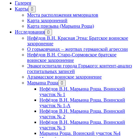
Галерея
Карты
открыть
меню
Места расположения мемориалов
Карта захоронений
Карта призыва (Марьина Роща)
Исследования
открыть
меню
Нефёдов В.Н. Красная Этна: Братское воинское
захоронение
О горьковчанах – жертвах германской агрессии
Нефёдов В.Н. Старо-Сормовское братское
воинское захоронение
Эвакогоспитали города Горького: контент-анализ
госпитальных записей
Арзамасское воинское захоронение
Марьина Роща
открыть
меню
Нефёдов В.Н. Марьина Роща. Воинский
участок № 1
Нефёдов В.Н. Марьина Роща. Воинский
участок № 1-А
Нефёдов В.Н. Марьина Роща. Воинский
участок № 2
Нефёдов В.Н. Марьина Роща. Воинский
участок № 3
Марьина Роща. Воинский участок №4