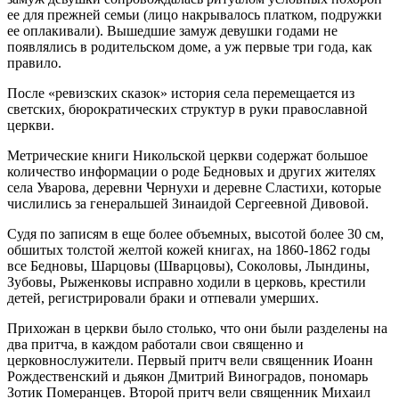
ее для прежней семьи (лицо накрывалось платком, подружки
ее оплакивали). Вышедшие замуж девушки годами не
появлялись в родительском доме, а уж первые три года, как
правило.
После «ревизских сказок» история села перемещается из
светских, бюрократических структур в руки православной
церкви.
Метрические книги Никольской церкви содержат большое
количество информации о роде Бедновых и других жителях
села Уварова, деревни Чернухи и деревне Сластихи, которые
числились за генеральшей Зинаидой Сергеевной Дивовой.
Судя по записям в еще более объемных, высотой более 30 см,
обшитых толстой желтой кожей книгах, на 1860-1862 годы
все Бедновы, Шарцовы (Шварцовы), Соколовы, Лындины,
Зубовы, Рыженковы исправно ходили в церковь, крестили
детей, регистрировали браки и отпевали умерших.
Прихожан в церкви было столько, что они были разделены на
два притча, в каждом работали свои священно и
церковнослужители. Первый притч вели священник Иоанн
Рождественский и дьякон Дмитрий Виноградов, пономарь
Зотик Померанцев. Второй притч вели священник Михаил