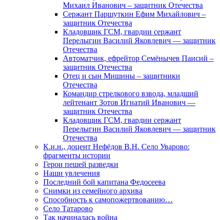
Михаил Иванович – защитник Отечества
Сержант Паршуткин Ефим Михайлович –
защитник Отечества
Кладовщик ГСМ, гвардии сержант
Перелыгин Василий Яковлевич — защитник
Отечества
Автоматчик, ефрейтор Семёнычев Паисий –
защитник Отечества
Отец и сын Мишины – защитники
Отечества
Командир стрелкового взвода, младший
лейтенант Зотов Игнатий Иванович —
защитник Отечества
Кладовщик ГСМ, гвардии сержант
Перелыгин Василий Яковлевич — защитник
Отечества
К.и.н., доцент Нефёдов В.Н. Село Уварово:
фрагменты истории
Герои пешей разведки
Наши увлечения
Последний бой капитана Федосеева
Снимки из семейного архива
Способность к самопожертвованию…
Село Татарово
Так начиналась война