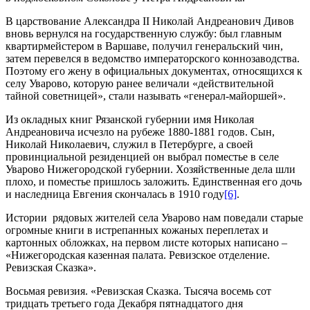
В царствование Александра II Николай Андреанович Дивов
вновь вернулся на государственную службу: был главным
квартирмейстером в Варшаве, получил генеральский чин,
затем перевелся в ведомство императорского коннозаводства.
Поэтому его жену в официальных документах, относящихся к
селу Уварово, которую ранее величали «действительной
тайной советницей», стали называть «генерал-майоршей».
Из окладных книг Рязанской губернии имя Николая
Андреановича исчезло на рубеже 1880-1881 годов. Сын,
Николай Николаевич, служил в Петербурге, а своей
провинциальной резиденцией он выбрал поместье в селе
Уварово Нижегородской губернии. Хозяйственные дела шли
плохо, и поместье пришлось заложить. Единственная его дочь
и наследница Евгения скончалась в 1910 году
[6]
.
Истории рядовых жителей села Уварово нам поведали старые
огромные книги в истрепанных кожаных переплетах и
картонных обложках, на первом листе которых написано –
«Нижегородская казенная палата. Ревизское отделение.
Ревизская Сказка».
Восьмая ревизия. «Ревизская Сказка. Тысяча восемь сот
тридцать третьего года Декабря пятнадцатого дня