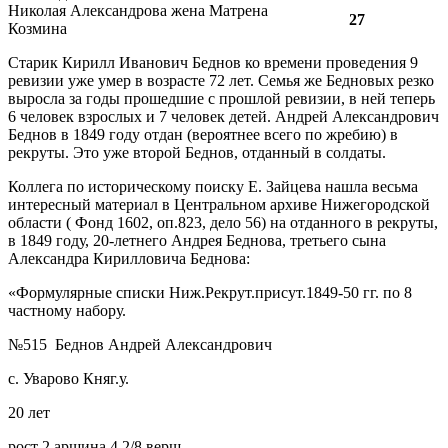
Николая Александрова жена Матрена
27
Козмина
Старик Кирилл Иванович Беднов ко времени проведения 9
ревизии уже умер в возрасте 72 лет. Семья же Бедновых резко
выросла за годы прошедшие с прошлой ревизии, в ней теперь
6 человек взрослых и 7 человек детей. Андрей Александрович
Беднов в 1849 году отдан (вероятнее всего по жребию) в
рекруты. Это уже второй Беднов, отданный в солдаты.
Коллега по историческому поиску Е. Зайцева нашла весьма
интересный материал в Центральном архиве Нижегородской
области ( Фонд 1602, оп.823, дело 56) на отданного в рекруты,
в 1849 году, 20-летнего Андрея Беднова, третьего сына
Александра Кирилловича Беднова:
«Формулярные списки Ниж.Рекрут.присут.1849-50 гг. по 8
частному набору.
№515 Беднов Андрей Александрович
с. Уварово Княг.у.
20 лет
рост 2 аршина 4 2/8 верш.