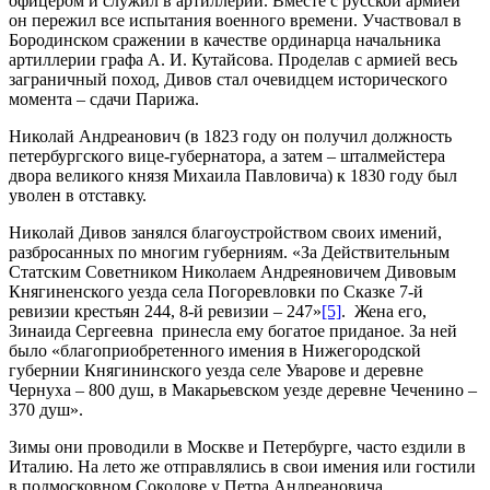
офицером и служил в артиллерии. Вместе с русской армией
он пережил все испытания военного времени. Участвовал в
Бородинском сражении в качестве ординарца начальника
артиллерии графа А. И. Кутайсова. Проделав с армией весь
заграничный поход, Дивов стал очевидцем исторического
момента – сдачи Парижа.
Николай Андреанович (в 1823 году он получил должность
петербургского вице-губернатора, а затем – шталмейстера
двора великого князя Михаила Павловича) к 1830 году был
уволен в отставку.
Николай Дивов занялся благоустройством своих имений,
разбросанных по многим губерниям. «За Действительным
Статским Советником Николаем Андреяновичем Дивовым
Княгиненского уезда села Погоревловки по Сказке 7-й
ревизии крестьян 244, 8-й ревизии – 247»
[5]
. Жена его,
Зинаида Сергеевна принесла ему богатое приданое. За ней
было «благоприобретенного имения в Нижегородской
губернии Княгининского уезда селе Уварове и деревне
Чернуха – 800 душ, в Макарьевском уезде деревне Чеченино –
370 душ».
Зимы они проводили в Москве и Петербурге, часто ездили в
Италию. На лето же отправлялись в свои имения или гостили
в подмосковном Соколове у Петра Андреановича.