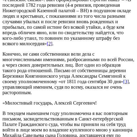
последней 1782 года ревизии (4-я ревизия, проведенная
Нижегородской Казенной палатой – ВН) в подушном окладе
людях и крестьянах, с показаниями из того числа разными
случаями убылых и после ревизии вновь рожденных и
прибылых, по самой истине без всякой утайки, а буде кем
впредь обличен явно, или по свидетельству найдется, что
кого-либо утаил, то повинен по указанному штрафу без
всякого милосердия»
[2]
.
Конечно, не сами собственники вели дела с
многочисленными имениями, разбросанными по всей России,
а через своих доверительных лиц. Вот один из образцов
такого рода отношений. Письмо от собственницы деревни
Березовки Княгининского уезда Александры Семягиной к
своему уполномоченному «от 1811 года сентября 30 дня»
[3]
,
управляющий имением, судя по всему, оказался не очень
расторопным.
«Милостивый государь, Алексей Сергеевич!
В текущем нынешнем году уполномочена я вас повторным
письмом, засвидетельствованным в Санкт-петербургской
Палате Гражданского суда, чтобы вы приняли на себя труд
войти в лице моем во владение купленного мною у канонира
Михайла Савельева сына Головина, доставшееся ему по