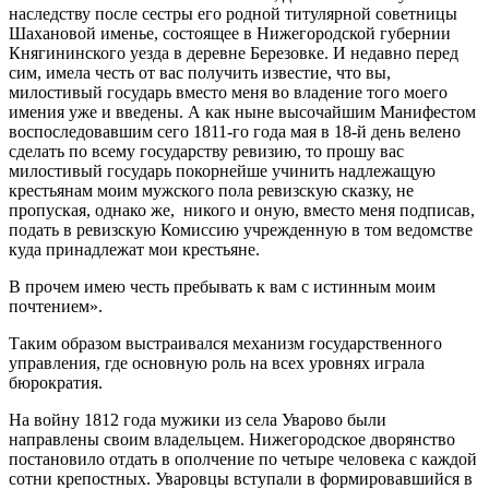
наследству после сестры его родной титулярной советницы
Шахановой именье, состоящее в Нижегородской губернии
Княгининского уезда в деревне Березовке. И недавно перед
сим, имела честь от вас получить известие, что вы,
милостивый государь вместо меня во владение того моего
имения уже и введены. А как ныне высочайшим Манифестом
воспоследовавшим сего 1811-го года мая в 18-й день велено
сделать по всему государству ревизию, то прошу вас
милостивый государь покорнейше учинить надлежащую
крестьянам моим мужского пола ревизскую сказку, не
пропуская, однако же, никого и оную, вместо меня подписав,
подать в ревизскую Комиссию учрежденную в том ведомстве
куда принадлежат мои крестьяне.
В прочем имею честь пребывать к вам с истинным моим
почтением».
Таким образом выстраивался механизм государственного
управления, где основную роль на всех уровнях играла
бюрократия.
На войну 1812 года мужики из села Уварово были
направлены своим владельцем. Нижегородское дворянство
постановило отдать в ополчение по четыре человека с каждой
сотни крепостных. Уваровцы вступали в формировавшийся в