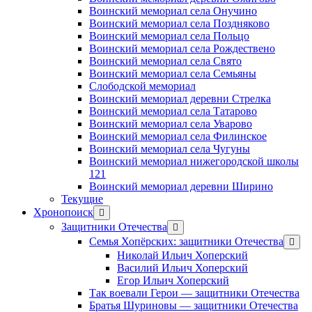
Воинский мемориал села Онучино
Воинский мемориал села Поздняково
Воинский мемориал села Польцо
Воинский мемориал села Рождествено
Воинский мемориал села Свято
Воинский мемориал села Семьяны
Слободской мемориал
Воинский мемориал деревни Стрелка
Воинский мемориал села Татарово
Воинский мемориал села Уварово
Воинский мемориал села Филинское
Воинский мемориал села Чугуны
Воинский мемориал нижегородской школы
121
Воинский мемориал деревни Ширино
Текущие
Хронопоиск
открыть
меню
Защитники Отечества
открыть
меню
Семья Хопёрских: защитники Отечества
откр
меню
Николай Ильич Хоперский
Василий Ильич Хоперский
Егор Ильич Хоперский
Так воевали Герои — защитники Отечества
Братья Шуриновы — защитники Отечества