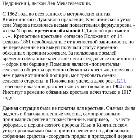
Цедринский, дьякон Лев Мекателемский.
С 1862 года во всех записях в метрических книгах
Княгининского Духовного правления, Княгининского уезда
села Уварова появилась весьма показательная формулировка –
« села Уварова
временно обязанной
Г.Дивовой крестьянин
…» . Крепостные крестьяне согласно Положения от 14
февраля 1861 освобожденные от крепостной зависимости, но
не переведенные на выкуп получали статус временно
обязанных прежним хозяевам. За пользование землей
временно обязанные крестьяне несли феодальные повинности
– оброк или барщину. Помещик являлся «попечителем»
сельского общества временно обязанных крестьян, получая в
нем права вотчинной полиции, мог требовать смены
сельского старосты, в Положении уцелела даже розга
[21]
.
Телесные наказания для крестьян существовали до 1904 года.
Институт временно обязанных крестьян исчез только в 1917
году.
Данная ситуация была не понятна для крестьян. Сначала была
радость и благодарственные чувства, самопроизвольно
принимались решения торжественные, например, – в честь
реформы, в церкви святого пророка Ильи в Княгиненском
уезде прихожанами было принято решение на добровольно
собранные средства «соорудить придел в приходской церкви