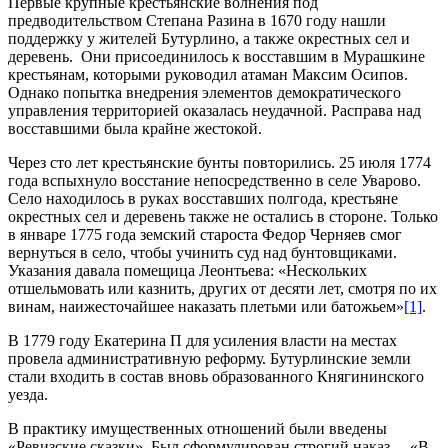
Первые крупные крестьянские волнения под
предводительством Степана Разина в 1670 году нашли
поддержку у жителей Бутурлино, а также окрестных сел и
деревень. Они присоединилось к восставшим в Мурашкине
крестьянам, которыми руководил атаман Максим Осипов.
Однако попытка внедрения элементов демократического
управления территорией оказалась неудачной. Расправа над
восставшими была крайне жестокой.
Через сто лет крестьянские бунты повторились. 25 июля 1774
года вспыхнуло восстание непосредственно в селе Уварово.
Село находилось в руках восставших полгода, крестьяне
окрестных сел и деревень также не остались в стороне. Только
в январе 1775 года земский староста Федор Черняев смог
вернуться в село, чтобы учинить суд над бунтовщиками.
Указания давала помещица Леонтьева: «Нескольких
отшельмовать или казнить, других от десяти лет, смотря по их
винам, наижесточайшее наказать плетьми или батожьем»
[1]
.
В 1779 году Екатерина П для усиления власти на местах
провела административную реформу. Бутурлинские земли
стали входить в состав вновь образованного Княгининского
уезда.
В практику имущественных отношений были введены
«Ревизские сказки». Был сформулирован строгий наказ – «В