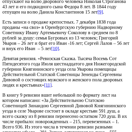
отпускают на волю дворового человека Николая Строганова
43 лет и его подкидного сына Федора 8 лет. В 1844 году
отпущен на волю Данила Константинов 15 лет
[9]
.
Есть записи о продаже крепостных. 7 декабря 1838 года
проданы «на своз» в Оренбургскую губернию Надворному
Советнику Ивану Артемьевичу Соколову в среднем по 8
рублей за душу: семья Бугровых из 13 человек; Григорий
Уваров – 26 лет и брат его Иван -16 лет; Сергей Лалов – 56 лет
и внук его Иван – 5 лет
[10]
.
Девятая ревизия. «Ревизская Сказка. Тысяча Восемь Сот
Пятидесятого года Июля шестнадцатого дня Нижегородской
губернии Княгининского уезда села Уварова помещицы
Действительной Статской Советницы Зенеиды Сергеевны
Дивовой о состоящих мужского и женского пола дворовых
людях и крестьянах»
[11]
.
В книгу 9 ревизии вшит небольшой по формату лист на
котором написано: «За Действительною Статскою
Советницей Зинаидою Сергеевной Дивовой Княгининского
уезда в селе Уварове состоит в окладе крестьян 591 душ, а
всего сказку из 8 ревизии перенесено остатком 720 душ. В их
числе прибыло: новорожденных – 215, перевезенных – 1.
Всего 936. Из этого числа в течении ревизии разными