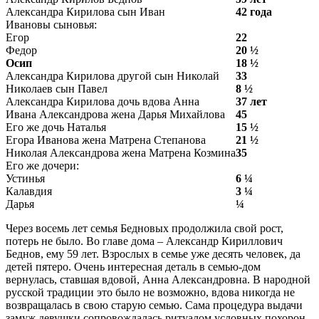
Александра Кирилова сын Иван
42 года
Ивановы сыновья:
Егор
22
Федор
20 ½
Осип
18 ½
Александра Кирилова другой сын Николай
33
Николаев сын Павел
8 ½
Александра Кирилова дочь вдова Анна
37 лет
Ивана Александрова жена Дарья Михайлова
45
Его же дочь Наталья
15 ½
Егора Иванова жена Матрена Степанова
21 ½
Николая Александрова жена Матрена Козмина
35
Его же дочери:
Устинья
6 ¼
Калавдия
3 ¼
Дарья
¼
Через восемь лет семья Бедновых продолжила свой рост,
потерь не было. Во главе дома – Александр Кириллович
Беднов, ему 59 лет. Взрослых в семье уже десять человек, да
детей пятеро. Очень интересная деталь в семью-дом
вернулась, ставшая вдовой, Анна Александровна. В народной
русской традиции это было не возможно, вдова никогда не
возвращалась в свою старую семью. Сама процедура выдачи
замуж девушки сопровождалась ритуалом условных похорон