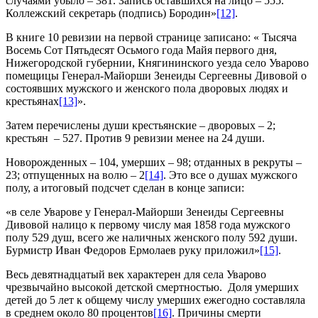
случаями убыло – 381. Запись оставшихся на лицо – 555.
Коллежский секретарь (подпись) Бородин»
[12]
.
В книге 10 ревизии на первой странице записано: « Тысяча
Восемь Сот Пятьдесят Осьмого года Майя первого дня,
Нижегородской губернии, Княгининского уезда село Уварово
помещицы Генерал-Майорши Зенеиды Сергеевны Дивовой о
состоявших мужского и женского пола дворовых людях и
крестьянах
[13]
».
Затем перечислены души крестьянские – дворовых – 2;
крестьян – 527. Против 9 ревизии менее на 24 души.
Новорожденных – 104, умерших – 98; отданных в рекруты –
23; отпущенных на волю – 2
[14]
. Это все о душах мужского
полу, а итоговый подсчет сделан в конце записи:
«в селе Уварове у Генерал-Майорши Зенеиды Сергеевны
Дивовой налицо к первому числу мая 1858 года мужского
полу 529 душ, всего же наличных женского полу 592 души.
Бурмистр Иван Федоров Ермолаев руку приложил»
[15]
.
Весь девятнадцатый век характерен для села Уварово
чрезвычайно высокой детской смертностью. Доля умерших
детей до 5 лет к общему числу умерших ежегодно составляла
в среднем около 80 процентов
[16]
. Причины смерти