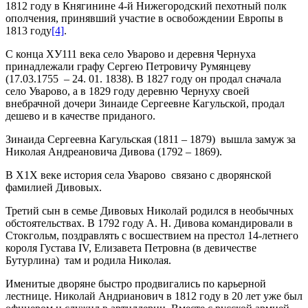
1812 году в Княгинине 4-й Нижегородский пехотный полк
ополчения, принявший участие в освобождении Европы в
1813 году
[4]
.
С конца ХУ111 века село Уварово и деревня Чернуха
принадлежали графу Сергею Петровичу Румянцеву
(17.03.1755 – 24. 01. 1838). В 1827 году он продал сначала
село Уварово, а в 1829 году деревню Чернуху своей
внебрачной дочери Зинаиде Сергеевне Кагульской, продал
дешево и в качестве приданого.
Зинаида Сергеевна Кагульская (1811 – 1879) вышла замуж за
Николая Андреановича Дивова (1792 – 1869).
В Х1Х веке история села Уварово связано с дворянской
фамилией Дивовых.
Третий сын в семье Дивовых Николай родился в необычных
обстоятельствах. В 1792 году А. Н. Дивова командировали в
Стокгольм, поздравлять с восшествием на престол 14-летнего
короля Густава IV, Елизавета Петровна (в девичестве
Бутурлина) там и родила Николая.
Именитые дворяне быстро продвигались по карьерной
лестнице. Николай Андрианович в 1812 году в 20 лет уже был