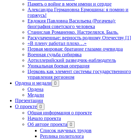
Память о войне в моем имени и сердце
Александра Германовна Ермошина: я помню и
горжусь!
Евдокия Павловна Васильева (Рогачева):
биография советского человека
Станислав Романенко. Настрелялся. Быль.
Раскулаченные: верность родному Отечеству [1]
«В плену работал плохо…»
Первая мировая: братание глазами очевидца
Военная судьба сибиряка
Артиллерийский разведчик-наблюдатель
Уникальная боевая операция
Церковь как элемент системы государственного
управления регионом
Ордена и медали
открыть
меню
Ордена
Медали
Презентации
О проекте
открыть
меню
Общая информация о проекте
Начало проекта
Об авторе проекта
открыть
меню
Список научных трудов
Реплика политолога