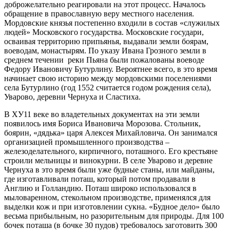
доброжелательно реагировали на этот процесс. Началось
обращение в православную веру местного населения.
Мордовские князья постепенно входили в состав «служилых
людей» Московского государства. Московские государи,
осваивая территорию припьянья, выдавали земли боярам,
воеводам, монастырям. По указу Ивана Грозного земли в
среднем течении реки Пьяна были пожалованы воеводе
Федору Ивановичу Бутурлину. Вероятнее всего, в это время
начинает свою историю между мордовскими поселениями
села Бутурлино (год 1552 считается годом рождения села),
Уварово, деревни Чернуха и Сластиха.
В ХУ11 веке во владетельных документах на эти земли
появилось имя Бориса Ивановича Морозова. Стольник,
боярин, «дядька» царя Алексея Михайловича. Он занимался
организацией промышленного производства –
железоделательного, кирпичного, поташного. Его крестьяне
строили мельницы и винокурни. В селе Уварово и деревне
Чернуха в это время были уже будные станы, или майданы,
где изготавливали поташ, который потом продавали в
Англию и Голландию. Поташ широко использовался в
мыловаренном, стекольном производстве, применялся для
выделки кож и при изготовлении сукна. «Будное дело» было
весьма прибыльным, но разорительным для природы. Для 100
бочек поташа (в бочке 30 пудов) требовалось заготовить 300