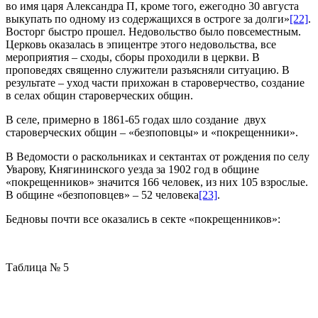
во имя царя Александра П, кроме того, ежегодно 30 августа
выкупать по одному из содержащихся в остроге за долги»
[22]
.
Восторг быстро прошел. Недовольство было повсеместным.
Церковь оказалась в эпицентре этого недовольства, все
мероприятия – сходы, сборы проходили в церкви. В
проповедях священно служители разъясняли ситуацию. В
результате – уход части прихожан в староверчество, создание
в селах общин староверческих общин.
В селе, примерно в 1861-65 годах шло создание двух
староверческих общин – «безпоповцы» и «покрещенники».
В Ведомости о раскольниках и сектантах от рождения по селу
Уварову, Княгининского уезда за 1902 год в общине
«покрещенников» значится 166 человек, из них 105 взрослые.
В общине «безпоповцев» – 52 человека
[23]
.
Бедновы почти все оказались в секте «покрещенников»:
Таблица № 5