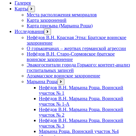
Галерея
Карты
открыть
меню
Места расположения мемориалов
Карта захоронений
Карта призыва (Марьина Роща)
Исследования
открыть
меню
Нефёдов В.Н. Красная Этна: Братское воинское
захоронение
О горьковчанах – жертвах германской агрессии
Нефёдов В.Н. Старо-Сормовское братское
воинское захоронение
Эвакогоспитали города Горького: контент-анализ
госпитальных записей
Арзамасское воинское захоронение
Марьина Роща
открыть
меню
Нефёдов В.Н. Марьина Роща. Воинский
участок № 1
Нефёдов В.Н. Марьина Роща. Воинский
участок № 1-А
Нефёдов В.Н. Марьина Роща. Воинский
участок № 2
Нефёдов В.Н. Марьина Роща. Воинский
участок № 3
Марьина Роща. Воинский участок №4