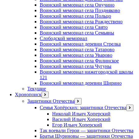
Воинский мемориал села Онучино
Воинский мемориал села Поздняково
Воинский мемориал села Польцо
Воинский мемориал села Рождествено
Воинский мемориал села Свято
Воинский мемориал села Семьяны
Слободской мемориал
Воинский мемориал деревни Стрелка
Воинский мемориал села Татарово
Воинский мемориал села Уварово
Воинский мемориал села Филинское
Воинский мемориал села Чугуны
Воинский мемориал нижегородской школы
121
Воинский мемориал деревни Ширино
Текущие
Хронопоиск
открыть
меню
Защитники Отечества
открыть
меню
Семья Хопёрских: защитники Отечества
откр
меню
Николай Ильич Хоперский
Василий Ильич Хоперский
Егор Ильич Хоперский
Так воевали Герои — защитники Отечества
Братья Шуриновы — защитники Отечества