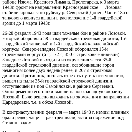
районе Изюма, Красного Лимана, Пролетарска, к 3 марта
1943г. фронт на направлении Красноармейское — Лозовая
стабилизировался по рубежу р. Северский Донец. Части 18-го
танкового корпуса вышли в расположение 1-й гвардейской
армии до 1 марта 1943г.
26-28 февраля 1943 года шли тяжелые бои в районе Лозовой,
который обороняли 58-я гвардейская стрелковая дивизия, 1-й
гвардейский танковый и 1-й гвардейский кавалерийский
корпусы. Северо-западнее Лозовой оборонялся 15-й
стрелковый корпус (6-я, 172-я, 350-я стрелковые дивизии).
Западнее Лозовой выходили из окружения части 35-й
гвардейской стрелковой дивизии, освободившие город
немногим более двух недель ранее, и 267-я стрелковая
дивизия. Противник, пытаясь отрезать пути к отступлению,
вышел на тылы 35-й гвардейской стрелковой дивизии,
отступающей из-под Самойловки, в районе Сергеевки.
Одновременно его танки вышли на юго-западную окраину
Лозовой. Было решено выходить из окружения в направлении
Царедаровки, т.е. в обход Лозовой.
В контрнаступлении февраля — марта 1943 г. немцы пленных
брали редко, чаще — расстреливали, мстя за поражение под
Сталинградом…