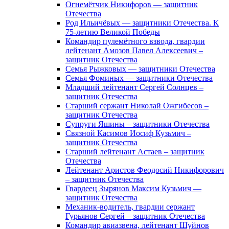
Огнемётчик Никифоров — защитник
Отечества
Род Ильичёвых — защитники Отечества. К
75-летию Великой Победы
Командир пулемётного взвода, гвардии
лейтенант Амозов Павел Алексеевич –
защитник Отечества
Семья Рыжковых — защитники Отечества
Семья Фоминых — защитники Отечества
Младший лейтенант Сергей Солнцев –
защитник Отечества
Старший сержант Николай Ожгибесов –
защитник Отечества
Супруги Яшины – защитники Отечества
Связной Касимов Иосиф Кузьмич –
защитник Отечества
Старший лейтенант Астаев – защитник
Отечества
Лейтенант Аристов Феодосий Никифорович
– защитник Отечества
Гвардеец Зырянов Максим Кузьмич —
защитник Отечества
Механик-водитель, гвардии сержант
Гурьянов Сергей – защитник Отечества
Командир авиазвена, лейтенант Шуйнов