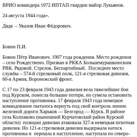
ВРИО командира 1972 ИПТАП гвардии майор Лукьянов.
24 августа 1944 года».
Дядя – Увалов Иван Фёдорович.
Бовин П.И.
Бовин Пётр Иванович. 1907 года рождения. Место рождения
– село Рождествено. Призван в РККА Большемурашкинским
РВК. Рядовой. Стрелок. Беспартийный. Последнее место
службы – 574-й стрелковый полк, 121-я стрелковая дивизия,
60-я Армия, Воронежский фронт.
С 17 по 23 февраля 1943 года дивизия вела тяжелейшие бои
под Курском, понесла большие потери, но сумела остановить
наступление противника. 17 февраля 1943 года немецкое
командование пыталось вернуть под свой контроль линию
железной дороги Харьков — Белгород — Курск. В районе
села Колпаково (нынешний Курчатовский район Курской
области) позиции дивизии атаковала 327-я немецкая пехотная
дивизия. Но 121-я стрелковая дивизия выдержала натиск
противника и перешла в наступление, наступала по северо-