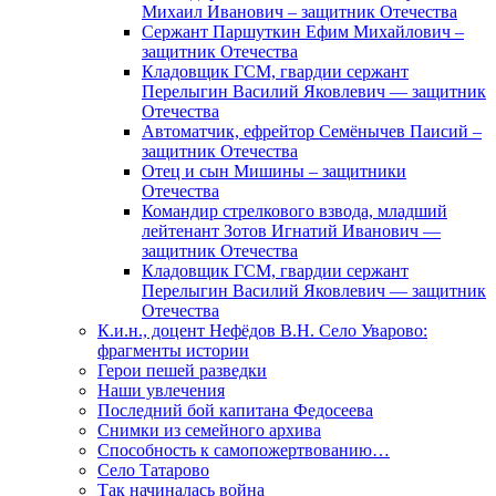
Михаил Иванович – защитник Отечества
Сержант Паршуткин Ефим Михайлович –
защитник Отечества
Кладовщик ГСМ, гвардии сержант
Перелыгин Василий Яковлевич — защитник
Отечества
Автоматчик, ефрейтор Семёнычев Паисий –
защитник Отечества
Отец и сын Мишины – защитники
Отечества
Командир стрелкового взвода, младший
лейтенант Зотов Игнатий Иванович —
защитник Отечества
Кладовщик ГСМ, гвардии сержант
Перелыгин Василий Яковлевич — защитник
Отечества
К.и.н., доцент Нефёдов В.Н. Село Уварово:
фрагменты истории
Герои пешей разведки
Наши увлечения
Последний бой капитана Федосеева
Снимки из семейного архива
Способность к самопожертвованию…
Село Татарово
Так начиналась война