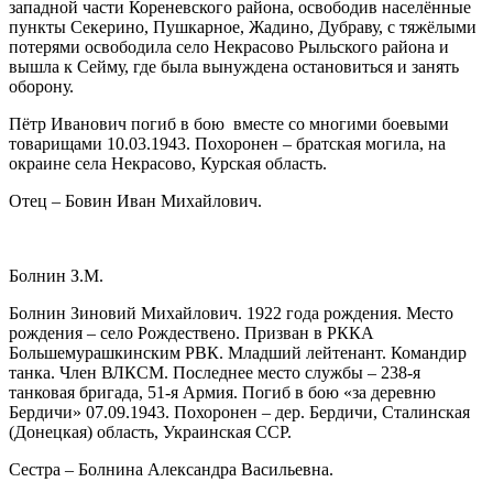
западной части Кореневского района, освободив населённые
пункты Секерино, Пушкарное, Жадино, Дубраву, с тяжёлыми
потерями освободила село Некрасово Рыльского района и
вышла к Сейму, где была вынуждена остановиться и занять
оборону.
Пётр Иванович погиб в бою вместе со многими боевыми
товарищами 10.03.1943. Похоронен – братская могила, на
окраине села Некрасово, Курская область.
Отец – Бовин Иван Михайлович.
Болнин З.М.
Болнин Зиновий Михайлович. 1922 года рождения. Место
рождения – село Рождествено. Призван в РККА
Большемурашкинским РВК. Младший лейтенант. Командир
танка. Член ВЛКСМ. Последнее место службы – 238-я
танковая бригада, 51-я Армия. Погиб в бою «за деревню
Бердичи» 07.09.1943. Похоронен – дер. Бердичи, Сталинская
(Донецкая) область, Украинская ССР.
Сестра – Болнина Александра Васильевна.