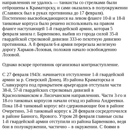
направлениях не удалось — танкисты со стрелками были
отброшены к Краматорску, и сами оказались в полуокружении
(Славянск был в руках противника до 17 февраля).
Постепенно высвобождающиеся на левом фланге 10-й и 18-й
танковые корпуса было решено использовать на правом
фланге наступающей 1-й гвардейской армии, которая 5
февраля заняла г. Барвенково, выбив из города силой 35-й
гвардейской стрелковой дивизии 333-ю пехотную дивизию
противника. А 8 февраля 6-я армия перерезала железную
дорогу Харьков-Лозовая, положив начало освобождению
Лозовой.
Однако вскоре противник организовал контрнаступление.
С 27 февраля 1943г. начинается отступление 1-й гвардейской
армии за р. Северский Донец. Из района Краматорска и
Славкурорта под прикрытием арьергардов отступали части
38-й, 57-й гвардейских стрелковых дивизий в
Краснолиманском и Лисичанском направлениях. Части 3-го и
18-го танковых корпусов начали отход из района Андреевки.
Пока 18-й танковый корпус вёл сдерживающие бои в районе
Очеретино, 3-й танковый корпус к 28 февраля сосредоточился
в районе Банного, Ярового. Утром 28 февраля главные силы
1-й гвардейской армии отступили из района Барвенково, ведя
бои в полуокружении, частично – в окружении. С боями в