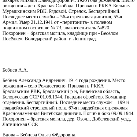
Бахарев Михаил Эльнодифорович. 1920 года рождения. Место
рождения – дер. Красная Слобода. Призван в РККА Больше-
Мурашкинским РВК. Рядовой. Стрелок. Беспартийный.
Последнее место службы – 56-я стрелковая дивизия, 55-я
Армия. Умер 21.12.1941 от «перитонита» в полевом
подвижном госпитале № 73, эвакогоспиталь №820.
Похоронен – братская могила, кладбище при «Весёлом
Посёлке», Володарский район, г. Ленинград.
Бебнев А.А.
Бебнев Александр Андреевич. 1914 года рождения. Место
рождения – село Рождествено. Призван в РККА
Браславским РВК, Браславский р-н, Вилейская область,
Белорусская ССР 01.08.1944. Гвардии ефрейтор. Командир
отделения. Беспартийный. Последнее место службы – 199-й
гвардейский стрелковый полк, 67-я гвардейская стрелковая
Краснознамённая Витебская дивизия. Погиб в бою 09.09.1944.
Похоронен – братская могила, дер. Озолл, Добелевский уезд,
Латвийская ССР.
Вдова – Бебнева Ольга Фёдоровна.