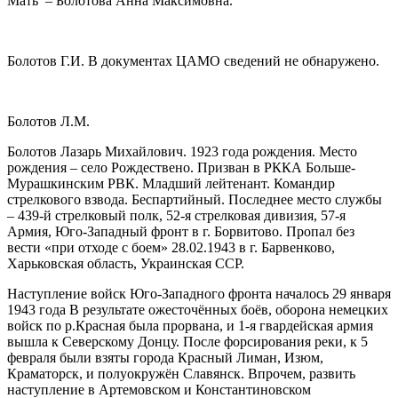
Мать – Болотова Анна Максимовна.
Болотов Г.И. В документах ЦАМО сведений не обнаружено.
Болотов Л.М.
Болотов Лазарь Михайлович. 1923 года рождения. Место
рождения – село Рождествено. Призван в РККА Больше-
Мурашкинским РВК. Младший лейтенант. Командир
стрелкового взвода. Беспартийный. Последнее место службы
– 439-й стрелковый полк, 52-я стрелковая дивизия, 57-я
Армия, Юго-Западный фронт в г. Борвитово. Пропал без
вести «при отходе с боем» 28.02.1943 в г. Барвенково,
Харьковская область, Украинская ССР.
Наступление войск Юго-Западного фронта началось 29 января
1943 года В результате ожесточённых боёв, оборона немецких
войск по р.Красная была прорвана, и 1-я гвардейская армия
вышла к Северскому Донцу. После форсирования реки, к 5
февраля были взяты города Красный Лиман, Изюм,
Краматорск, и полуокружён Славянск. Впрочем, развить
наступление в Артемовском и Константиновском