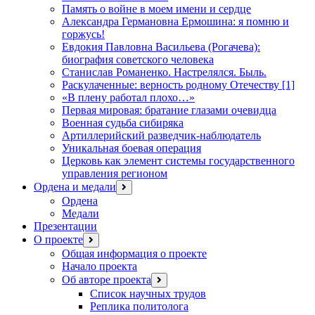
Память о войне в моем имени и сердце
Александра Германовна Ермошина: я помню и
горжусь!
Евдокия Павловна Васильева (Рогачева):
биография советского человека
Станислав Романенко. Настрелялся. Быль.
Раскулаченные: верность родному Отечеству [1]
«В плену работал плохо…»
Первая мировая: братание глазами очевидца
Военная судьба сибиряка
Артиллерийский разведчик-наблюдатель
Уникальная боевая операция
Церковь как элемент системы государственного
управления регионом
Ордена и медали
открыть
меню
Ордена
Медали
Презентации
О проекте
открыть
меню
Общая информация о проекте
Начало проекта
Об авторе проекта
открыть
меню
Список научных трудов
Реплика политолога