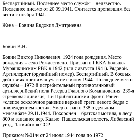
Беспартийный. Последнее место службы – неизвестно.
Последнее письмо от 20.09.1941. Считается пропавшим без
вести с ноября 1941.
Жена – Бовина Евдокия Дмитриевна
Бовин В.Н.
Бовин Виктор Николаевич. 1924 года рождения. Место
рождения – село Рождествено. Призван в РККА Больше-
Мурашкинским РВК в 1942 (или с августа 1941). Рядовой.
Артиллерист (орудийный номер). Беспартийный. В боевых
действиях принимал участие с июня 1944. Последнее место
службы – 1972-й истребительный противотанковый
артиллерийский полк Резерва Главного Командования, 239-я
стрелковая дивизия, 1-й Прибалтийский фронт. Ранен –
«слепое осколочное ранение верхней трети левого бедра с
повреждением кости». Умер от ран в 338 отдельном
медсанбате 29.11.1944. Похоронен – братская могила, в лесу
800 м западнее дер. Калью, Пашкольская волость, Либавский
уезд, Латвийская ССР.
Приказом №01/н от 24 июля 1944 года по 1972