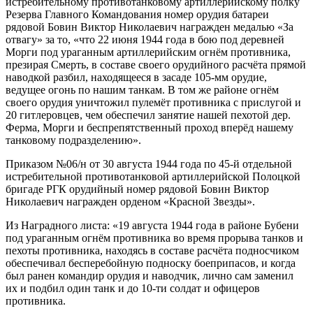
истребительному противотанковому артиллерийскому полку
Резерва Главного Командования номер орудия батареи
рядовой Бовин Виктор Николаевич награжден медалью «За
отвагу» за то, «что 22 июня 1944 года в бою под деревней
Морги под ураганным артиллерийским огнём противника,
презирая Смерть, в составе своего орудийного расчёта прямой
наводкой разбил, находящееся в засаде 105-мм орудие,
ведущее огонь по нашим танкам. В том же районе огнём
своего орудия уничтожил пулемёт противника с прислугой и
20 гитлеровцев, чем обеспечил занятие нашей пехотой дер.
Ферма, Морги и беспрепятственный проход вперёд нашему
танковому подразделению».
Приказом №06/н от 30 августа 1944 года по 45-й отдельной
истребительной противотанковой артиллерийской Полоцкой
бригаде РГК орудийный номер рядовой Бовин Виктор
Николаевич награжден орденом «Красной Звезды».
Из Наградного листа: «19 августа 1944 года в районе Бубени
под ураганным огнём противника во время прорыва танков и
пехоты противника, находясь в составе расчёта подносчиком
обеспечивал бесперебойную подноску боеприпасов, и когда
был ранен командир орудия и наводчик, лично сам заменил
их и подбил один танк и до 10-ти солдат и офицеров
противника.