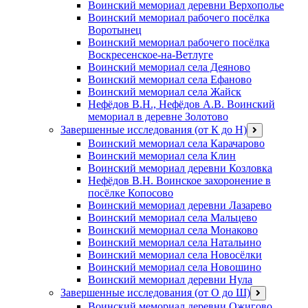
Воинский мемориал деревни Верхополье
Воинский мемориал рабочего посёлка
Воротынец
Воинский мемориал рабочего посёлка
Воскресенское-на-Ветлуге
Воинский мемориал села Деяново
Воинский мемориал села Ефаново
Воинский мемориал села Жайск
Нефёдов В.Н., Нефёдов А.В. Воинский
мемориал в деревне Золотово
Завершенные исследования (от К до Н)
открыть
меню
Воинский мемориал села Карачарово
Воинский мемориал села Клин
Воинский мемориал деревни Козловка
Нефёдов В.Н. Воинское захоронение в
посёлке Копосово
Воинский мемориал деревни Лазарево
Воинский мемориал села Мальцево
Воинский мемориал села Монаково
Воинский мемориал села Натальино
Воинский мемориал села Новосёлки
Воинский мемориал села Новошино
Воинский мемориал деревни Нула
Завершенные исследования (от О до Ш)
открыть
меню
Воинский мемориал деревни Ожигово