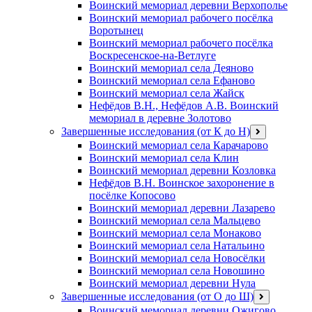
Воинский мемориал деревни Верхополье
Воинский мемориал рабочего посёлка
Воротынец
Воинский мемориал рабочего посёлка
Воскресенское-на-Ветлуге
Воинский мемориал села Деяново
Воинский мемориал села Ефаново
Воинский мемориал села Жайск
Нефёдов В.Н., Нефёдов А.В. Воинский
мемориал в деревне Золотово
Завершенные исследования (от К до Н)
открыть
меню
Воинский мемориал села Карачарово
Воинский мемориал села Клин
Воинский мемориал деревни Козловка
Нефёдов В.Н. Воинское захоронение в
посёлке Копосово
Воинский мемориал деревни Лазарево
Воинский мемориал села Мальцево
Воинский мемориал села Монаково
Воинский мемориал села Натальино
Воинский мемориал села Новосёлки
Воинский мемориал села Новошино
Воинский мемориал деревни Нула
Завершенные исследования (от О до Ш)
открыть
меню
Воинский мемориал деревни Ожигово