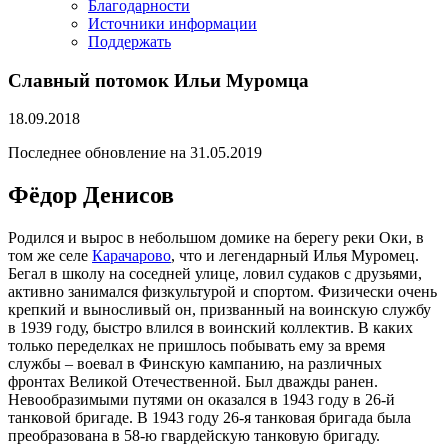
Благодарности
Источники информации
Поддержать
Славный потомок Ильи Муромца
18.09.2018
Последнее обновление на 31.05.2019
Фёдор Денисов
Родился и вырос в небольшом домике на берегу реки Оки, в
том же селе
Карачарово
, что и легендарный Илья Муромец.
Бегал в школу на соседней улице, ловил судаков с друзьями,
активно занимался физкультурой и спортом. Физически очень
крепкий и выносливый он, призванный на воинскую службу
в 1939 году, быстро влился в воинский коллектив. В каких
только переделках не пришлось побывать ему за время
службы – воевал в Финскую кампанию, на различных
фронтах Великой Отечественной. Был дважды ранен.
Невообразимыми путями он оказался в 1943 году в 26-й
танковой бригаде. В 1943 году 26-я танковая бригада была
преобразована в 58-ю гвардейскую танковую бригаду.