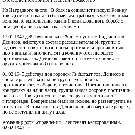
Из Наградного листа: «В боях за социалистическую Родину
тов. Денисов показал себя смелым, храбрым, мужественным
воином по выполнению заданий командования в борьбе с
немецко-фашистскими захватчиками.
17.01.1945 действуя под населённым пунктом Ридзиво тов.
Денисов, действуя в составе разведывательной группы с
задачей установить пути отхода противника проник в тыл
противника и натолкнулся на колонну отступающего
противника. Тов. Денисов гранатой и огнём из личного
оружия уничтожил 8 гитлеровцев.
01.02.1945 действуя под городом Либштадт тов. Денисов в
составе разведывательной группы установить
противотанковую оборону противника. Противник пошел в
контратаку на наши части, группа заняла оборону, противник
нагло лез. Тов. Денисов из своего оружия уничтожил 7
гитлеровцев. Боеприпасы были на исходе, но разведгруппа не
отступила. В этом бою тов. Денисов погиб смертью храбрых,
но не отступил ни шагу назад.
Командир роты Управления – лейтенант Бескоровайный.
02.02.1945 г».