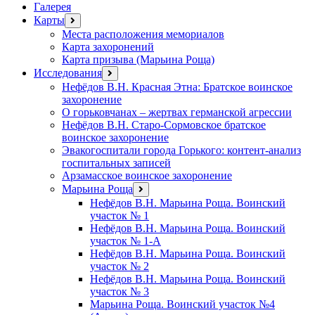
Галерея
Карты
открыть
меню
Места расположения мемориалов
Карта захоронений
Карта призыва (Марьина Роща)
Исследования
открыть
меню
Нефёдов В.Н. Красная Этна: Братское воинское
захоронение
О горьковчанах – жертвах германской агрессии
Нефёдов В.Н. Старо-Сормовское братское
воинское захоронение
Эвакогоспитали города Горького: контент-анализ
госпитальных записей
Арзамасское воинское захоронение
Марьина Роща
открыть
меню
Нефёдов В.Н. Марьина Роща. Воинский
участок № 1
Нефёдов В.Н. Марьина Роща. Воинский
участок № 1-А
Нефёдов В.Н. Марьина Роща. Воинский
участок № 2
Нефёдов В.Н. Марьина Роща. Воинский
участок № 3
Марьина Роща. Воинский участок №4