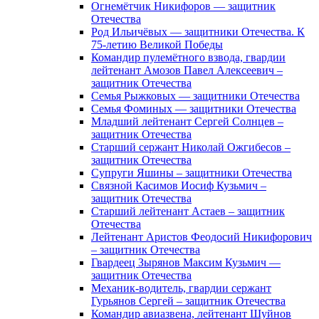
Огнемётчик Никифоров — защитник
Отечества
Род Ильичёвых — защитники Отечества. К
75-летию Великой Победы
Командир пулемётного взвода, гвардии
лейтенант Амозов Павел Алексеевич –
защитник Отечества
Семья Рыжковых — защитники Отечества
Семья Фоминых — защитники Отечества
Младший лейтенант Сергей Солнцев –
защитник Отечества
Старший сержант Николай Ожгибесов –
защитник Отечества
Супруги Яшины – защитники Отечества
Связной Касимов Иосиф Кузьмич –
защитник Отечества
Старший лейтенант Астаев – защитник
Отечества
Лейтенант Аристов Феодосий Никифорович
– защитник Отечества
Гвардеец Зырянов Максим Кузьмич —
защитник Отечества
Механик-водитель, гвардии сержант
Гурьянов Сергей – защитник Отечества
Командир авиазвена, лейтенант Шуйнов