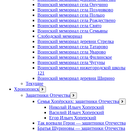
Воинский мемориал села Онучино
Воинский мемориал села Поздняково
Воинский мемориал села Польцо
Воинский мемориал села Рождествено
Воинский мемориал села Свято
Воинский мемориал села Семьяны
Слободской мемориал
Воинский мемориал деревни Стрелка
Воинский мемориал села Татарово
Воинский мемориал села Уварово
Воинский мемориал села Филинское
Воинский мемориал села Чугуны
Воинский мемориал нижегородской школы
121
Воинский мемориал деревни Ширино
Текущие
Хронопоиск
открыть
меню
Защитники Отечества
открыть
меню
Семья Хопёрских: защитники Отечества
откр
меню
Николай Ильич Хоперский
Василий Ильич Хоперский
Егор Ильич Хоперский
Так воевали Герои — защитники Отечества
Братья Шуриновы — защитники Отечества