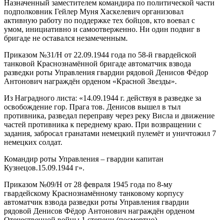
Назначенный заместителем командира по политической части
подполковник Гейлер Муня Хаскелевич организовал
активную работу по поддержке тех бойцов, кто воевал с
умом, инициативно и самоотверженно. Ни один подвиг в
бригаде не оставался незамеченным.
Приказом №31/Н от 22.09.1944 года по 58-й гвардейской
танковой Краснознамённой бригаде автоматчик взвода
разведки роты Управления гвардии рядовой Денисов Фёдор
Антонович награждён орденом «Красной Звезды».
Из Наградного листа: «14.09.1944 г. действуя в разведке за
освобождение гор. Прага тов. Денисов вышел в тыл
противника, разведал переправу через реку Висла и движение
частей противника к переднему краю. При возвращении с
задания, забросал гранатами немецкий пулемёт и уничтожил 7
немецких солдат.
Командир роты Управления – гвардии капитан
Кузнецов.15.09.1944 г».
Приказом №09/Н от 28 февраля 1945 года по 8-му
гвардейскому Краснознамённому танковому корпусу
автоматчик взвода разведки роты Управления гвардии
рядовой Денисов Фёдор Антонович награждён орденом
Отечественной войны 1 степени (посмертно).