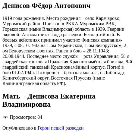
Денисов Фёдор Антонович
1919 года рождения. Место рождения – село Карачарово,
Муромский район. Призван в РККА Муромским РВК,
Горьковская (ныне Владимирская) область в 1939. Гвардии
рядовой. Автоматчик взвода разведки. Беспартийный. В
боевых действиях принимал участие: Финская компания-
1939, с 08.10.1943 на 1-ом Украинском, 1-ом Белорусском, 2-
ом Белорусском фронтах. Ранен в бою – 28.11.1943;
26.08.1944. Последнее место службы – рота Управления, 58-я
гвардейская танковая Пражская Краснознамённая бригада, 8-й
гвардейский танковый Краснознамённый корпус. Погиб в
бою 01.02.1945. Похоронен – братская могила, г. Либштадт,
Кенигсбергский округ, Восточная Пруссия (ныне
Калининградская область РФ).
Мать – Денисова Екатерина
Владимировна
Просмотров:
84
Опубликовано в
Герои пешей разведки