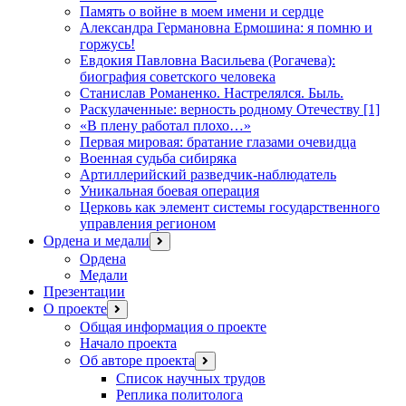
Память о войне в моем имени и сердце
Александра Германовна Ермошина: я помню и
горжусь!
Евдокия Павловна Васильева (Рогачева):
биография советского человека
Станислав Романенко. Настрелялся. Быль.
Раскулаченные: верность родному Отечеству [1]
«В плену работал плохо…»
Первая мировая: братание глазами очевидца
Военная судьба сибиряка
Артиллерийский разведчик-наблюдатель
Уникальная боевая операция
Церковь как элемент системы государственного
управления регионом
Ордена и медали
открыть
меню
Ордена
Медали
Презентации
О проекте
открыть
меню
Общая информация о проекте
Начало проекта
Об авторе проекта
открыть
меню
Список научных трудов
Реплика политолога