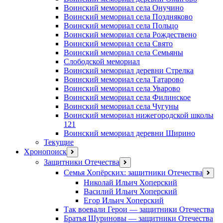
Воинский мемориал села Онучино
Воинский мемориал села Поздняково
Воинский мемориал села Польцо
Воинский мемориал села Рождествено
Воинский мемориал села Свято
Воинский мемориал села Семьяны
Слободской мемориал
Воинский мемориал деревни Стрелка
Воинский мемориал села Татарово
Воинский мемориал села Уварово
Воинский мемориал села Филинское
Воинский мемориал села Чугуны
Воинский мемориал нижегородской школы
121
Воинский мемориал деревни Ширино
Текущие
Хронопоиск
открыть
меню
Защитники Отечества
открыть
меню
Семья Хопёрских: защитники Отечества
откр
меню
Николай Ильич Хоперский
Василий Ильич Хоперский
Егор Ильич Хоперский
Так воевали Герои — защитники Отечества
Братья Шуриновы — защитники Отечества