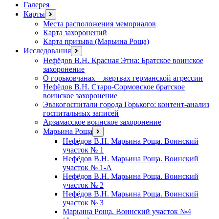
Галерея
Карты
открыть
меню
Места расположения мемориалов
Карта захоронений
Карта призыва (Марьина Роща)
Исследования
открыть
меню
Нефёдов В.Н. Красная Этна: Братское воинское
захоронение
О горьковчанах – жертвах германской агрессии
Нефёдов В.Н. Старо-Сормовское братское
воинское захоронение
Эвакогоспитали города Горького: контент-анализ
госпитальных записей
Арзамасское воинское захоронение
Марьина Роща
открыть
меню
Нефёдов В.Н. Марьина Роща. Воинский
участок № 1
Нефёдов В.Н. Марьина Роща. Воинский
участок № 1-А
Нефёдов В.Н. Марьина Роща. Воинский
участок № 2
Нефёдов В.Н. Марьина Роща. Воинский
участок № 3
Марьина Роща. Воинский участок №4