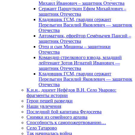
Михаил Иванович – защитник Отечества
Сержант Паршуткин Ефим Михайлович –
защитник Отечества
Кладовщик ГСМ, гвардии сержант
Перелыгин Василий Яковлевич — защитник
Отечества
Автоматчик, ефрейтор Семёнычев Паисий –
защитник Отечества
Отец и сын Мишины – защитники
Отечества
Командир стрелкового взвода, младший
лейтенант Зотов Игнатий Иванович —
защитник Отечества
Кладовщик ГСМ, гвардии сержант
Перелыгин Василий Яковлевич — защитник
Отечества
К.и.н., доцент Нефёдов В.Н. Село Уварово:
фрагменты истории
Герои пешей разведки
Наши увлечения
Последний бой капитана Федосеева
Снимки из семейного архива
Способность к самопожертвованию…
Село Татарово
Так начиналась война