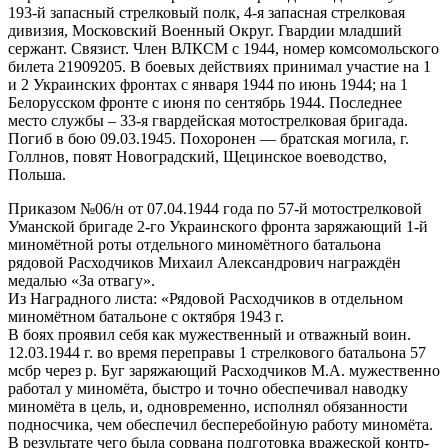
193-й запасный стрелковый полк, 4-я запасная стрелковая
дивизия, Московский Военный Округ. Гвардии младший
сержант. Связист. Член ВЛКСМ с 1944, номер комсомольского
билета 21909205. В боевых действиях принимал участие на 1
и 2 Украинских фронтах с января 1944 по июнь 1944; на 1
Белорусском фронте с июня по сентябрь 1944. Последнее
место службы – 33-я гвардейская мотострелковая бригада.
Погиб в бою 09.03.1945. Похоронен — братская могила, г.
Голлнов, повят Новоградский, Щецинское воеводство,
Польша.
Приказом №06/н от 07.04.1944 года по 57-й мотострелковой
Уманской бригаде 2-го Украинского фронта заряжающий 1-й
миномётной роты отдельного миномётного батальона
рядовой Расходчиков Михаил Александрович награждён
медалью «За отвагу».
Из Наградного листа: «Рядовой Расходчиков в отдельном
миномётном батальоне с октября 1943 г.
В боях проявил себя как мужественный и отважный воин.
12.03.1944 г. во время переправы 1 стрелкового батальона 57
мсбр через р. Буг заряжающий Расходчиков М.А. мужественно
работал у миномёта, быстро и точно обеспечивал наводку
миномёта в цель, и, одновременно, исполнял обязанности
подносчика, чем обеспечил бесперебойную работу миномёта.
В результате чего была сорвана подготовка вражеской контр-