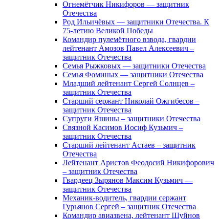
Огнемётчик Никифоров — защитник
Отечества
Род Ильичёвых — защитники Отечества. К
75-летию Великой Победы
Командир пулемётного взвода, гвардии
лейтенант Амозов Павел Алексеевич –
защитник Отечества
Семья Рыжковых — защитники Отечества
Семья Фоминых — защитники Отечества
Младший лейтенант Сергей Солнцев –
защитник Отечества
Старший сержант Николай Ожгибесов –
защитник Отечества
Супруги Яшины – защитники Отечества
Связной Касимов Иосиф Кузьмич –
защитник Отечества
Старший лейтенант Астаев – защитник
Отечества
Лейтенант Аристов Феодосий Никифорович
– защитник Отечества
Гвардеец Зырянов Максим Кузьмич —
защитник Отечества
Механик-водитель, гвардии сержант
Гурьянов Сергей – защитник Отечества
Командир авиазвена, лейтенант Шуйнов