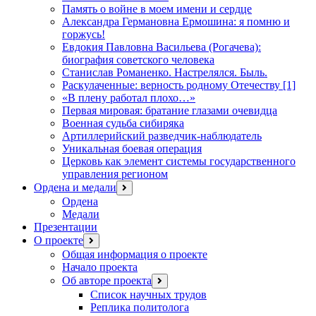
Память о войне в моем имени и сердце
Александра Германовна Ермошина: я помню и
горжусь!
Евдокия Павловна Васильева (Рогачева):
биография советского человека
Станислав Романенко. Настрелялся. Быль.
Раскулаченные: верность родному Отечеству [1]
«В плену работал плохо…»
Первая мировая: братание глазами очевидца
Военная судьба сибиряка
Артиллерийский разведчик-наблюдатель
Уникальная боевая операция
Церковь как элемент системы государственного
управления регионом
Ордена и медали
открыть
меню
Ордена
Медали
Презентации
О проекте
открыть
меню
Общая информация о проекте
Начало проекта
Об авторе проекта
открыть
меню
Список научных трудов
Реплика политолога