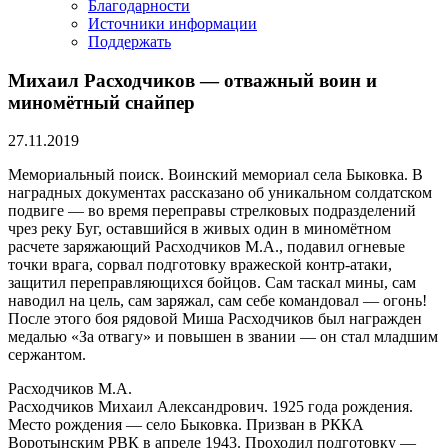
Благодарности
Источники информации
Поддержать
Михаил Расходчиков — отважный воин и
миномётный снайпер
27.11.2019
Мемориальный поиск. Воинский мемориал села Быковка. В
наградных документах рассказано об уникальном солдатском
подвиге — во время переправы стрелковых подразделений
чрез реку Буг, оставшийся в живых один в миномётном
расчете заряжающий Расходчиков М.А., подавил огневые
точки врага, сорвал подготовку вражеской контр-атаки,
защитил переправляющихся бойцов. Сам таскал мины, сам
наводил на цель, сам заряжал, сам себе командовал — огонь!
После этого боя рядовой Миша Расходчиков бы
л награжден
медалью «За отвагу» и повышен в звании — он стал младшим
сержантом.
Расходчиков М.А.
Расходчиков Михаил Александрович. 1925 года рождения.
Место рождения — село Быковка. Призван в РККА
Воротынским РВК в апреле 1943. Проходил подготовку —