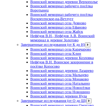
Воинский мемориал деревни Верхополье
Воинский мемориал рабочего посёлка
Воротынец
Воинский мемориал рабочего посёлка
Воскресенское-на-Ветлуге
Воинский мемориал села Деяново
Воинский мемориал села Ефаново
Воинский мемориал села Жайск
Нефёдов В.Н., Нефёдов А.В. Воинский
мемориал в деревне Золотово
Завершенные исследования (от К до Н)
открыть
меню
Воинский мемориал села Карачарово
Воинский мемориал села Клин
Воинский мемориал деревни Козловка
Нефёдов В.Н. Воинское захоронение в
посёлке Копосово
Воинский мемориал деревни Лазарево
Воинский мемориал села Мальцево
Воинский мемориал села Монаково
Воинский мемориал села Натальино
Воинский мемориал села Новосёлки
Воинский мемориал села Новошино
Воинский мемориал деревни Нула
Завершенные исследования (от О до Ш)
открыть
меню
Воинский мемориал деревни Ожигово