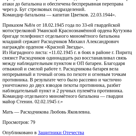
атаки до батальона и обеспечена беспрерывная переправа
через р. Буг стрелковых подразделений.
Командир батальона — капитан Цветков. 22.03.1944».
Приказом №8/н от 18.02.1945 года по 33-ей гвардейской
мотострелковой Уманской Краснознамённой ордена Кутузова
бригаде телефонист отдельного миномётного батальона
младший сержант Расходчиков Михаил Александрович
награждён орденом «Красной Звезды».
Из Наградного листа: «11.02.1945 г. в боях в районе г. Пиритц
связист Расходчиков одиннадцать раз восстанавливал связь
между наблюдательным пунктом и ОП батареи. Благодаря
отважной и смелой работе т. Расходчикова батарея вела
непрерывный и точный огонь по пехоте и огневым точкам
противника. В результате чего было рассеяно и частично
уничтожено до двух взводов пехоты противника, разбит
наблюдательный пункт и 2 ручных пулемёта противника.
Командир отдельного миномётного батальона — гвардии
майор Стенин. 02.02.1945 г.»
Мать — Расходчикова Любовь Яковлевна.
Просмотров:
79
Опубликовано в
Защитники Отечества