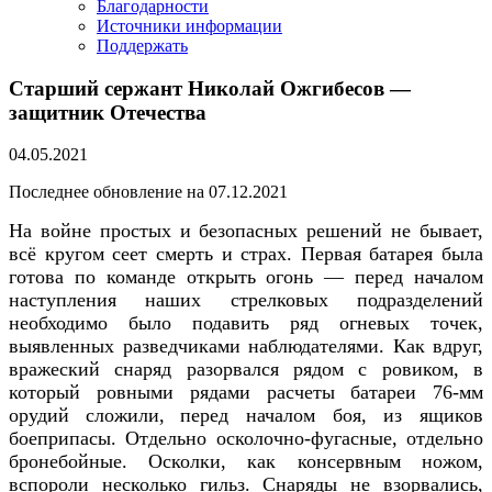
Благодарности
Источники информации
Поддержать
Старший сержант Николай Ожгибесов —
защитник Отечества
04.05.2021
Последнее обновление на 07.12.2021
На войне простых и безопасных решений не бывает,
всё кругом сеет смерть и страх.
Первая батарея была
готова по команде открыть огонь — перед началом
наступления наших стрелковых подразделений
необходимо было подавить ряд огневых точек,
выявленных разведчиками наблюдателями. Как вдруг,
в
ражеский снаряд разорвался рядом с ровиком, в
котор
ый
ровными рядами
расчет
ы
батареи
76-мм
оруди
й
сложили,
перед началом боя,
из ящиков
боеприпасы
. Отдельно
осколочно-
фугасные, отдельно
бронебойны
е
.
Осколки, как
консервным ножом
,
вс
пороли
несколько гильз. Снаряды не взорвались,