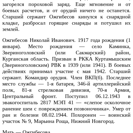
загорелся пороховой заряд
. Еще мгновение и от
боев
ых
расчет
ов
, и от орудий ничего не останется.
Старший сержант Ожгибесов кинулся к снарядной
кладке, разбросал горящие снаряды и потушил их
землей.
Ожгиб
есо
в Николай Иванович.
1917
года рождения
(1
января)
. Место рождения —
село К
а
м
и
нка
,
Звериноголовский (или
Сакмарский
)
район,
Курганская область
. Призван в РККА
Куртамышским
(Звери
но
головским)
РВК
в 1939
(или 1941)
.
В боевых
действиях принимал участие с мая 1942.
Старший
с
ержант
.
Командир орудия.
Член ВКП(б)
.
Последнее
место службы —
1-я батарея,
346-й артиллерийский
полк, 81-я стрелковая дивизия, 70-я Армия,
Центральный фронт
. Поступил
06.12.1943
в
эвакогоспиталь
2817
МЭП 41 — «
слепое осколочное
ранение шеи с повреждением позвоночника»
. Умер от
ран и
болезни
08.02.1944
.
Похоронен — воинский
участок № 9, Марьина Роща, Нижний Новгород.
Мать — Ожгибесова.