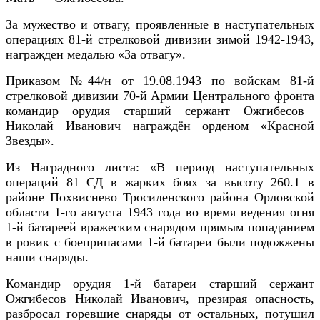
За мужество и отвагу, проявленные в наступательных
операциях 81-й стрелковой дивизии зимой 1942-1943,
н
агражден медалью «За отвагу».
Приказом №44/н от 19.08.1943 по войскам 81-й
стрелковой дивизии
70-й Армии Центрального фронта
командир орудия старший сержант Ожгибесов
Николай Иванович награждён орденом «Красной
Звезды».
Из Наградного листа: «В период наступательных
операций 81 СД в жарких боях за высоту 260.1 в
районе Похвиснево Тросиленского района Орловской
области 1-го августа 1943 года во время ведения огня
1-й батареей вражеским снарядом прямым попаданием
в ровик с боеприпасами 1-й батареи были подожжены
наши снаряды.
Командир орудия 1-й батареи старший сержант
Ожгибесов Николай Иванович,
презирая опасность,
разбросал горевшие снаряды от остальных, потушил