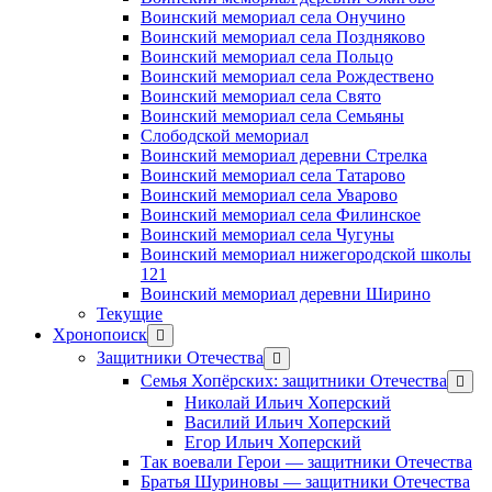
Воинский мемориал села Онучино
Воинский мемориал села Поздняково
Воинский мемориал села Польцо
Воинский мемориал села Рождествено
Воинский мемориал села Свято
Воинский мемориал села Семьяны
Слободской мемориал
Воинский мемориал деревни Стрелка
Воинский мемориал села Татарово
Воинский мемориал села Уварово
Воинский мемориал села Филинское
Воинский мемориал села Чугуны
Воинский мемориал нижегородской школы
121
Воинский мемориал деревни Ширино
Текущие
Хронопоиск
открыть
меню
Защитники Отечества
открыть
меню
Семья Хопёрских: защитники Отечества
откр
меню
Николай Ильич Хоперский
Василий Ильич Хоперский
Егор Ильич Хоперский
Так воевали Герои — защитники Отечества
Братья Шуриновы — защитники Отечества