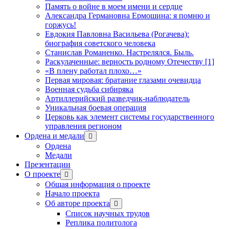
Память о войне в моем имени и сердце
Александра Германовна Ермошина: я помню и
горжусь!
Евдокия Павловна Васильева (Рогачева):
биография советского человека
Станислав Романенко. Настрелялся. Быль.
Раскулаченные: верность родному Отечеству [1]
«В плену работал плохо…»
Первая мировая: братание глазами очевидца
Военная судьба сибиряка
Артиллерийский разведчик-наблюдатель
Уникальная боевая операция
Церковь как элемент системы государственного
управления регионом
Ордена и медали
открыть
меню
Ордена
Медали
Презентации
О проекте
открыть
меню
Общая информация о проекте
Начало проекта
Об авторе проекта
открыть
меню
Список научных трудов
Реплика политолога