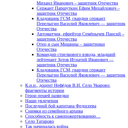
Михаил Иванович – защитник Отечества
Сержант Паршуткин Ефим Михайлович –
защитник Отечества
Кладовщик ГСМ, гвардии сержант
Перелыгин Василий Яковлевич — защитник
Отечества
Автоматчик, ефрейтор Семёнычев Паисий –
защитник Отечества
Отец и сын Мишины – защитники
Отечества
Командир стрелкового взвода, младший
лейтенант Зотов Игнатий Иванович —
защитник Отечества
Кладовщик ГСМ, гвардии сержант
Перелыгин Василий Яковлевич — защитник
Отечества
К.и.н., доцент Нефёдов В.Н. Село Уварово:
фрагменты истории
Герои пешей разведки
Наши увлечения
Последний бой капитана Федосеева
Снимки из семейного архива
Способность к самопожертвованию…
Село Татарово
Так начиналась война