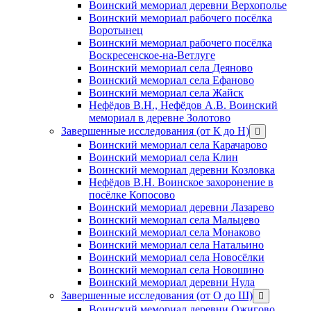
Воинский мемориал деревни Верхополье
Воинский мемориал рабочего посёлка
Воротынец
Воинский мемориал рабочего посёлка
Воскресенское-на-Ветлуге
Воинский мемориал села Деяново
Воинский мемориал села Ефаново
Воинский мемориал села Жайск
Нефёдов В.Н., Нефёдов А.В. Воинский
мемориал в деревне Золотово
Завершенные исследования (от К до Н)
открыть
меню
Воинский мемориал села Карачарово
Воинский мемориал села Клин
Воинский мемориал деревни Козловка
Нефёдов В.Н. Воинское захоронение в
посёлке Копосово
Воинский мемориал деревни Лазарево
Воинский мемориал села Мальцево
Воинский мемориал села Монаково
Воинский мемориал села Натальино
Воинский мемориал села Новосёлки
Воинский мемориал села Новошино
Воинский мемориал деревни Нула
Завершенные исследования (от О до Ш)
открыть
меню
Воинский мемориал деревни Ожигово