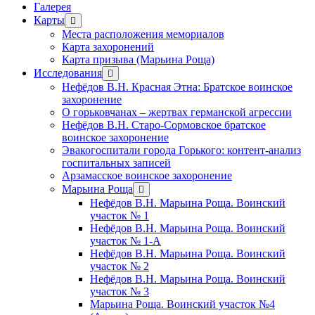
Галерея
Карты
открыть
меню
Места расположения мемориалов
Карта захоронений
Карта призыва (Марьина Роща)
Исследования
открыть
меню
Нефёдов В.Н. Красная Этна: Братское воинское
захоронение
О горьковчанах – жертвах германской агрессии
Нефёдов В.Н. Старо-Сормовское братское
воинское захоронение
Эвакогоспитали города Горького: контент-анализ
госпитальных записей
Арзамасское воинское захоронение
Марьина Роща
открыть
меню
Нефёдов В.Н. Марьина Роща. Воинский
участок № 1
Нефёдов В.Н. Марьина Роща. Воинский
участок № 1-А
Нефёдов В.Н. Марьина Роща. Воинский
участок № 2
Нефёдов В.Н. Марьина Роща. Воинский
участок № 3
Марьина Роща. Воинский участок №4