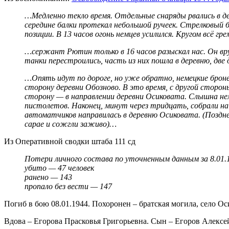
…Медленно текло время. Отдельные снаряды рвались в дер
середине балки протекал небольшой ручеек. Стрелковый б
позиции. В 13 часов огонь немцев усилился. Кругом всё 
…сержант Рютин только в 16 часов разыскал нас. Он вру
танки перестроились, часть из них пошла в деревню, две 
…Опять идут по дороге, но уже обратно, немецкие брон
сторону деревни Обозново. В это время, с другой сторон
сторону — в направлении деревни Осиковата. Слышна не
пистолетов. Наконец, минут через тридцать, собрали на 
автоматчиков направилась в деревню Осиковата. (Поздн
сарае и сожгли заживо)…
Из Оперативной сводки штаба 111 сд
Потери личного состава по уточненным данным за 8.01.
убито — 47 человек
ранено — 143
пропало без вести — 147
Погиб в бою 08.01.1944. Похоронен – братская могила, село О
Вдова – Егорова Прасковья Григорьевна. Сын – Егоров Алексе