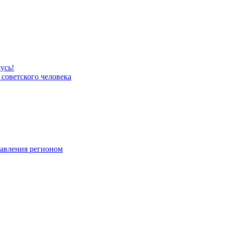
усь!
 советского человека
равления регионом