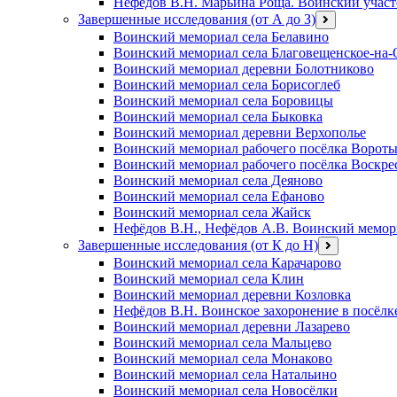
Нефёдов В.Н. Марьина Роща. Воинский участ
Завершенные исследования (от А до З)
открыть
меню
Воинский мемориал села Белавино
Воинский мемориал села Благовещенское-на-
Воинский мемориал деревни Болотниково
Воинский мемориал села Борисоглеб
Воинский мемориал села Боровицы
Воинский мемориал села Быковка
Воинский мемориал деревни Верхополье
Воинский мемориал рабочего посёлка Ворот
Воинский мемориал рабочего посёлка Воскре
Воинский мемориал села Деяново
Воинский мемориал села Ефаново
Воинский мемориал села Жайск
Нефёдов В.Н., Нефёдов А.В. Воинский мемори
Завершенные исследования (от К до Н)
открыть
меню
Воинский мемориал села Карачарово
Воинский мемориал села Клин
Воинский мемориал деревни Козловка
Нефёдов В.Н. Воинское захоронение в посёлк
Воинский мемориал деревни Лазарево
Воинский мемориал села Мальцево
Воинский мемориал села Монаково
Воинский мемориал села Натальино
Воинский мемориал села Новосёлки