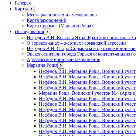
Галерея
Карты
открыть
меню
Места расположения мемориалов
Карта захоронений
Карта призыва (Марьина Роща)
Исследования
открыть
меню
Нефёдов В.Н. Красная Этна: Братское воинское зах
О горьковчанах – жертвах германской агрессии
Нефёдов В.Н. Старо-Сормовское братское воинское
Эвакогоспитали города Горького: контент-анализ г
Арзамасское воинское захоронение
Марьина Роща
открыть
меню
Нефёдов В.Н. Марьина Роща. Воинский участ
Нефёдов В.Н. Марьина Роща. Воинский учас
Нефёдов В.Н. Марьина Роща. Воинский участ
Нефёдов В.Н. Марьина Роща. Воинский участ
Марьина Роща. Воинский участок №4 (Архив
Нефёдов В.Н. Марьина Роща. Воинский участ
Нефёдов В.Н. Марьина Роща. Воинский участ
Нефёдов В.Н. Марьина Роща. Воинский участ
Нефёдов В.Н. Марьина Роща. Воинский участ
Нефёдов В.Н. Марьина Роща. Воинский учас
Нефёдов В.Н. Марьина Роща. Воинский участ
Нефёдов В.Н. Марьина Роща. Воинский участ