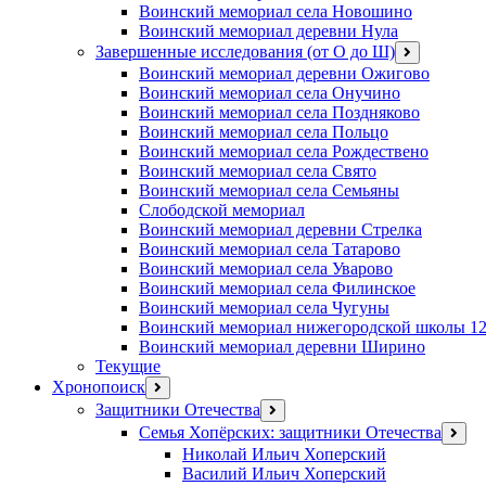
Воинский мемориал села Новошино
Воинский мемориал деревни Нула
Завершенные исследования (от О до Ш)
открыть
меню
Воинский мемориал деревни Ожигово
Воинский мемориал села Онучино
Воинский мемориал села Поздняково
Воинский мемориал села Польцо
Воинский мемориал села Рождествено
Воинский мемориал села Свято
Воинский мемориал села Семьяны
Слободской мемориал
Воинский мемориал деревни Стрелка
Воинский мемориал села Татарово
Воинский мемориал села Уварово
Воинский мемориал села Филинское
Воинский мемориал села Чугуны
Воинский мемориал нижегородской школы 1
Воинский мемориал деревни Ширино
Текущие
Хронопоиск
открыть
меню
Защитники Отечества
открыть
меню
Семья Хопёрских: защитники Отечества
откр
меню
Николай Ильич Хоперский
Василий Ильич Хоперский