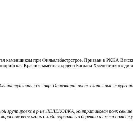
отал каменщиком при Фильалебастрстрое. Призван в РККА Вачск
сандрийская Краснознамённая ордена Богдана Хмельницкого диви
для наступления юж. окр. Осиковата, вост. скаты выс. с кург
нной группировке в р-не ЛЕЛЕКОВКА, контратаковал полк свыше
коростях ведя огонь с хода ворвались в деревню и смяли полк не