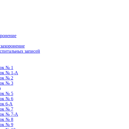
оронение
 захоронение
оспитальных записей
ок № 1
ток № 1-А
ок № 2
ок № 3
)
ок № 5
ок № 6
ок 6-А
ок № 7
ток № 7-А
ок № 8
ок № 9