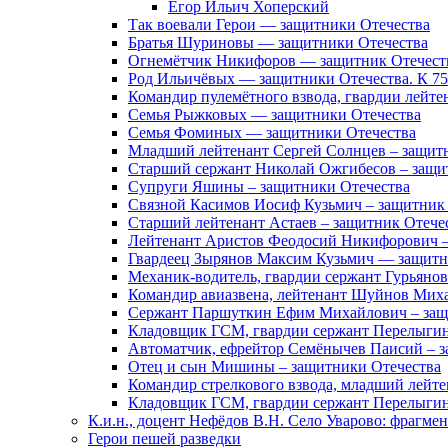
Егор Ильич Хоперский
Так воевали Герои — защитники Отечества
Братья Шуриновы — защитники Отечества
Огнемётчик Никифоров — защитник Отечест
Род Ильичёвых — защитники Отечества. К 7
Командир пулемётного взвода, гвардии лейте
Семья Рыжковых — защитники Отечества
Семья Фоминых — защитники Отечества
Младший лейтенант Сергей Солнцев – защит
Старший сержант Николай Ожгибесов – защи
Супруги Яшины – защитники Отечества
Связной Касимов Иосиф Кузьмич – защитник
Старший лейтенант Астаев – защитник Отече
Лейтенант Аристов Феодосий Никифорович –
Гвардеец Зырянов Максим Кузьмич — защитн
Механик-водитель, гвардии сержант Гурьянов
Командир авиазвена, лейтенант Шуйнов Мих
Сержант Паршуткин Ефим Михайлович – защ
Кладовщик ГСМ, гвардии сержант Перелыгин
Автоматчик, ефрейтор Семёнычев Паисий – з
Отец и сын Мишины – защитники Отечества
Командир стрелкового взвода, младший лейт
Кладовщик ГСМ, гвардии сержант Перелыгин
К.и.н., доцент Нефёдов В.Н. Село Уварово: фрагме
Герои пешей разведки