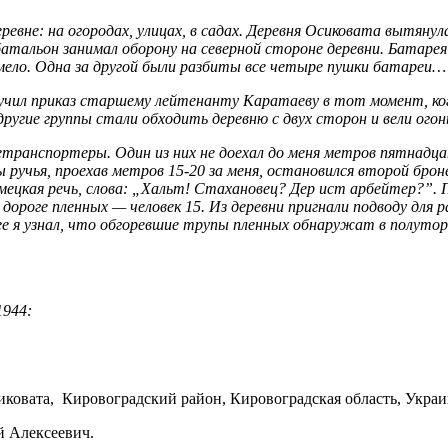
евне: на огородах, улицах, в садах. Деревня Осиковата вытянул
атальон занимал оборону на северной стороне деревни. Батарея
гремело. Одна за другой были разбиты все четыре пушки батареи…
чил приказ старшему лейтенанту Каратаеву в тот момент, когд
другие группы стали обходить деревню с двух сторон и вели огон
етранспортеры. Один из них не доехал до меня метров пятнадца
ы ручья, проехав метров 15-20 за меня, остановился второй бро
мецкая речь, слова: „Хальт! Стахановец? Дер ист арбейтер?”.
дороге пленных — человек 15. Из деревни пригнали подводу для 
ее я узнал, что обгоревшие трупы пленных обнаружат в полутор
1944:
сиковата, Кировоградский район, Кировоградская область, Украи
й Алексеевич.