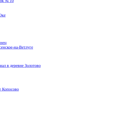
ок № 10
Оке
ынец
сенское-на-Ветлуге
ал в деревне Золотово
е Копосово