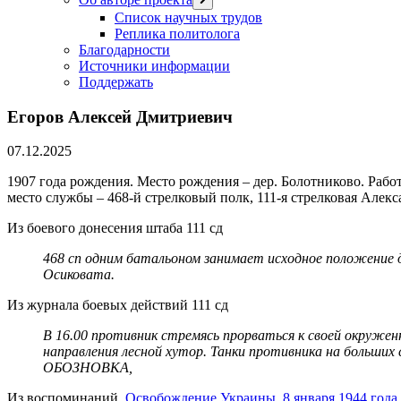
меню
Список научных трудов
Реплика политолога
Благодарности
Источники информации
Поддержать
Егоров Алексей Дмитриевич
07.12.2025
1907 года рождения. Место рождения – дер. Болотниково. Раб
место службы – 468-й стрелковый полк, 111-я стрелковая Алек
Из боевого донесения штаба 111 сд
468 сп одним батальоном занимает исходное положение 
Осиковата.
Из журнала боевых действий 111 сд
В 16.00 противник стремясь прорваться к своей окруже
направления лесной хутор. Танки противника на больших с
ОБОЗНОВКА,
Из воспоминаний.
Освобождение Украины. 8 января 1944 года.