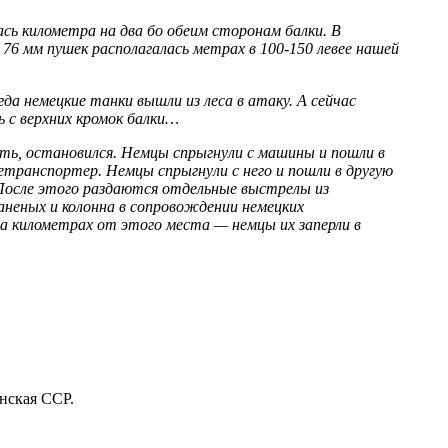
ась километра на два бо обеим сторонам балки. В
 76 мм пушек располагалась метрах в 100-150 левее нашей
а немецкие танки вышли из леса в атаку. А сейчас
ь с верхних кромок балки…
ть, остановился. Немцы спрыгнули с машины и пошли в
нетранспортер. Немцы спрыгнули с него и пошли в другую
 После этого раздаются отдельные выстрелы из
раненых и колонна в сопровождении немецких
а километрах от этого места — немцы их заперли в
нская ССР.