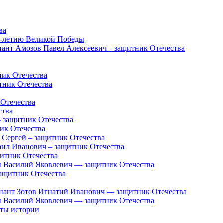
ва
5-летию Великой Победы
нант Амозов Павел Алексеевич – защитник Отечества
ник Отечества
тник Отечества
 Отечества
ства
 защитник Отечества
ик Отечества
 Сергей – защитник Отечества
аил Иванович – защитник Отечества
итник Отечества
 Василий Яковлевич — защитник Отечества
ащитник Отечества
енант Зотов Игнатий Иванович — защитник Отечества
 Василий Яковлевич — защитник Отечества
нты истории