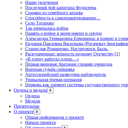
Наши увлечения
Последний бой капитана Федосеева
Снимки из семейного архива
Способность к самопожертвованию…
Село Татарово
Так начиналась война
Память о войне в моем имени и сердце
Александра Германовна Ермошина: я помню и горж
Евдокия Павловна Васильева (Рогачева): биография
Станислав Романенко. Настрелялся. Быль.
Раскулаченные: верность родному Отечеству [1]
«В плену работал плохо…»
Первая мировая: братание глазами очевидца
Военная судьба сибиряка
Артиллерийский разведчик-наблюдатель
Уникальная боевая операция
Церковь как элемент системы государственного уп
Ордена и медали
открыть
меню
Ордена
Медали
Презентации
О проекте
открыть
меню
Общая информация о проекте
Начало проекта
Об авторе проекта
открыть