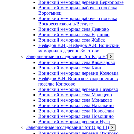
Воинский мемориал деревни Верхополье
Воинский мемориал рабочего посёлка
Воротынец
Воинский мемориал рабочего посёлка
Воскресенское-на-Ветлуге
Воинский мемориал села Деяново
Воинский мемориал села Ефаново
Воинский мемориал села Жайск
Нефёдов В.Н., Нефёдов А.В. Воинский
мемориал в деревне Золотово
Завершенные исследования (от К до Н)
открыть
меню
Воинский мемориал села Карачарово
Воинский мемориал села Клин
Воинский мемориал деревни Козловка
Нефёдов В.Н. Воинское захоронение в
посёлке Копосово
Воинский мемориал деревни Лазарево
Воинский мемориал села Мальцево
Воинский мемориал села Монаково
Воинский мемориал села Натальино
Воинский мемориал села Новосёлки
Воинский мемориал села Новошино
Воинский мемориал деревни Нула
Завершенные исследования (от О до Ш)
открыть
меню
Воинский мемориал деревни Ожигово