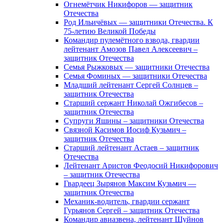
Огнемётчик Никифоров — защитник
Отечества
Род Ильичёвых — защитники Отечества. К
75-летию Великой Победы
Командир пулемётного взвода, гвардии
лейтенант Амозов Павел Алексеевич –
защитник Отечества
Семья Рыжковых — защитники Отечества
Семья Фоминых — защитники Отечества
Младший лейтенант Сергей Солнцев –
защитник Отечества
Старший сержант Николай Ожгибесов –
защитник Отечества
Супруги Яшины – защитники Отечества
Связной Касимов Иосиф Кузьмич –
защитник Отечества
Старший лейтенант Астаев – защитник
Отечества
Лейтенант Аристов Феодосий Никифорович
– защитник Отечества
Гвардеец Зырянов Максим Кузьмич —
защитник Отечества
Механик-водитель, гвардии сержант
Гурьянов Сергей – защитник Отечества
Командир авиазвена, лейтенант Шуйнов