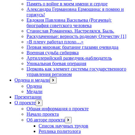
Память о войне в моем имени и сердце
Александра Германовна Ермошина: я помню и
горжусь!
Евдокия Павловна Васильева (Рогачева):
биография советского человека
Станислав Романенко. Настрелялся. Быль.
Раскулаченные: верность родному Отечеству [1]
«В плену работал плохо…»
Первая мировая: братание глазами очевидца
Военная судьба сибиряка
Артиллерийский разведчик-наблюдатель
Уникальная боевая операция
Церковь как элемент системы государственного
управления регионом
Ордена и медали
открыть
меню
Ордена
Медали
Презентации
О проекте
открыть
меню
Общая информация о проекте
Начало проекта
Об авторе проекта
открыть
меню
Список научных трудов
Реплика политолога