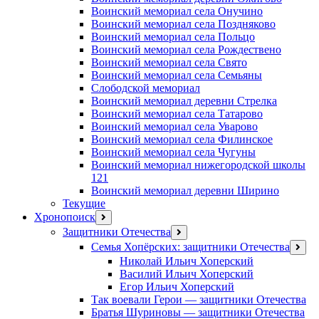
Воинский мемориал села Онучино
Воинский мемориал села Поздняково
Воинский мемориал села Польцо
Воинский мемориал села Рождествено
Воинский мемориал села Свято
Воинский мемориал села Семьяны
Слободской мемориал
Воинский мемориал деревни Стрелка
Воинский мемориал села Татарово
Воинский мемориал села Уварово
Воинский мемориал села Филинское
Воинский мемориал села Чугуны
Воинский мемориал нижегородской школы
121
Воинский мемориал деревни Ширино
Текущие
Хронопоиск
открыть
меню
Защитники Отечества
открыть
меню
Семья Хопёрских: защитники Отечества
откр
меню
Николай Ильич Хоперский
Василий Ильич Хоперский
Егор Ильич Хоперский
Так воевали Герои — защитники Отечества
Братья Шуриновы — защитники Отечества