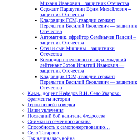
Михаил Иванович – защитник Отечества
Сержант Паршуткин Ефим Михайлович –
защитник Отечества
Кладовщик ГСМ, гвардии сержант
Перелыгин Василий Яковлевич — защитник
Отечества
Автоматчик, ефрейтор Семёнычев Паисий –
защитник Отечества
Отец и сын Мишины – защитники
Отечества
Командир стрелкового взвода, младший
лейтенант Зотов Игнатий Иванович —
защитник Отечества
Кладовщик ГСМ, гвардии сержант
Перелыгин Василий Яковлевич — защитник
Отечества
К.и.н., доцент Нефёдов В.Н. Село Уварово:
фрагменты истории
Герои пешей разведки
Наши увлечения
Последний бой капитана Федосеева
Снимки из семейного архива
Способность к самопожертвованию…
Село Татарово
Так начиналась война