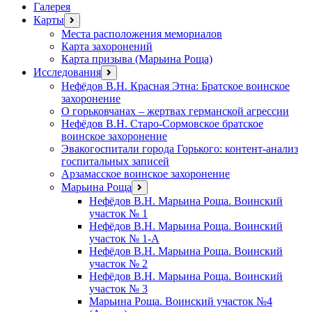
Галерея
Карты
открыть
меню
Места расположения мемориалов
Карта захоронений
Карта призыва (Марьина Роща)
Исследования
открыть
меню
Нефёдов В.Н. Красная Этна: Братское воинское
захоронение
О горьковчанах – жертвах германской агрессии
Нефёдов В.Н. Старо-Сормовское братское
воинское захоронение
Эвакогоспитали города Горького: контент-анализ
госпитальных записей
Арзамасское воинское захоронение
Марьина Роща
открыть
меню
Нефёдов В.Н. Марьина Роща. Воинский
участок № 1
Нефёдов В.Н. Марьина Роща. Воинский
участок № 1-А
Нефёдов В.Н. Марьина Роща. Воинский
участок № 2
Нефёдов В.Н. Марьина Роща. Воинский
участок № 3
Марьина Роща. Воинский участок №4