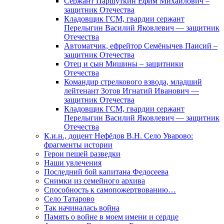
Сержант Паршуткин Ефим Михайлович –
защитник Отечества
Кладовщик ГСМ, гвардии сержант
Перелыгин Василий Яковлевич — защитник
Отечества
Автоматчик, ефрейтор Семёнычев Паисий –
защитник Отечества
Отец и сын Мишины – защитники
Отечества
Командир стрелкового взвода, младший
лейтенант Зотов Игнатий Иванович —
защитник Отечества
Кладовщик ГСМ, гвардии сержант
Перелыгин Василий Яковлевич — защитник
Отечества
К.и.н., доцент Нефёдов В.Н. Село Уварово:
фрагменты истории
Герои пешей разведки
Наши увлечения
Последний бой капитана Федосеева
Снимки из семейного архива
Способность к самопожертвованию…
Село Татарово
Так начиналась война
Память о войне в моем имени и сердце