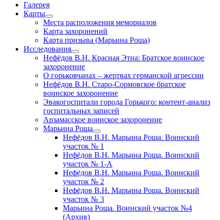
Галерея
Карты
открыть
Места расположения мемориалов
меню
Карта захоронений
Карта призыва (Марьина Роща)
Исследования
открыть
Нефёдов В.Н. Красная Этна: Братское воинское
меню
захоронение
О горьковчанах – жертвах германской агрессии
Нефёдов В.Н. Старо-Сормовское братское
воинское захоронение
Эвакогоспитали города Горького: контент-анализ
госпитальных записей
Арзамасское воинское захоронение
Марьина Роща
открыть
Нефёдов В.Н. Марьина Роща. Воинский
меню
участок № 1
Нефёдов В.Н. Марьина Роща. Воинский
участок № 1-А
Нефёдов В.Н. Марьина Роща. Воинский
участок № 2
Нефёдов В.Н. Марьина Роща. Воинский
участок № 3
Марьина Роща. Воинский участок №4
(Архив)