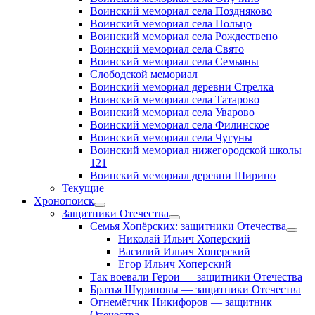
Воинский мемориал села Поздняково
Воинский мемориал села Польцо
Воинский мемориал села Рождествено
Воинский мемориал села Свято
Воинский мемориал села Семьяны
Слободской мемориал
Воинский мемориал деревни Стрелка
Воинский мемориал села Татарово
Воинский мемориал села Уварово
Воинский мемориал села Филинское
Воинский мемориал села Чугуны
Воинский мемориал нижегородской школы
121
Воинский мемориал деревни Ширино
Текущие
Хронопоиск
открыть
Защитники Отечества
меню
открыть
Семья Хопёрских: защитники Отечества
меню
откр
Николай Ильич Хоперский
меню
Василий Ильич Хоперский
Егор Ильич Хоперский
Так воевали Герои — защитники Отечества
Братья Шуриновы — защитники Отечества
Огнемётчик Никифоров — защитник
Отечества