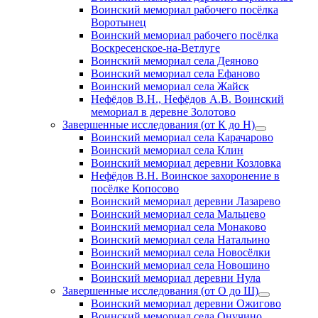
Воинский мемориал рабочего посёлка
Воротынец
Воинский мемориал рабочего посёлка
Воскресенское-на-Ветлуге
Воинский мемориал села Деяново
Воинский мемориал села Ефаново
Воинский мемориал села Жайск
Нефёдов В.Н., Нефёдов А.В. Воинский
мемориал в деревне Золотово
Завершенные исследования (от К до Н)
открыть
Воинский мемориал села Карачарово
меню
Воинский мемориал села Клин
Воинский мемориал деревни Козловка
Нефёдов В.Н. Воинское захоронение в
посёлке Копосово
Воинский мемориал деревни Лазарево
Воинский мемориал села Мальцево
Воинский мемориал села Монаково
Воинский мемориал села Натальино
Воинский мемориал села Новосёлки
Воинский мемориал села Новошино
Воинский мемориал деревни Нула
Завершенные исследования (от О до Ш)
открыть
Воинский мемориал деревни Ожигово
меню
Воинский мемориал села Онучино