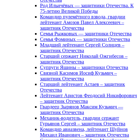
Род Ильичёвых — защитники Отечества. К
75-летию Великой Победы
Командир пулемётного взвода, гвардии
лейтенант Амозов Павел Алексеевич –
защитник Отечества
Семья Рыжковых — защитники Отечества
Семья Фоминых — защитники Отечества
Младший лейтенант Сергей Солнцев –
защитник Отечества
Старший сержант Николай Ожгибесов –
защитник Отечества
Супруги Яшины – защитники Отечества
Связной Касимов Иосиф Кузьмич –
защитник Отечества
Старший лейтенант Астаев – защитник
Отечества
Лейтенант Аристов Феодосий Никифорович
– защитник Отечества
Гвардеец Зырянов Максим Кузьмич —
защитник Отечества
Механик-водитель, гвардии сержант
Гурьянов Сергей – защитник Отечества
Командир авиазвена, лейтенант Шуйнов
Михаил Иванович – защитник Отечества