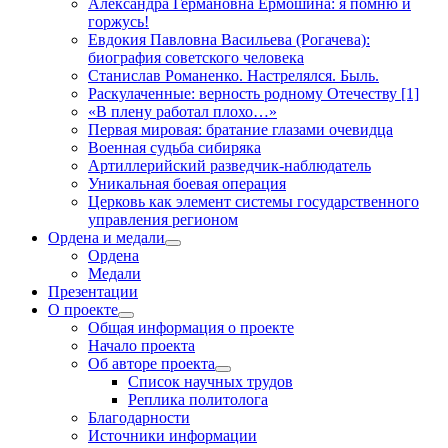
Александра Германовна Ермошина: я помню и
горжусь!
Евдокия Павловна Васильева (Рогачева):
биография советского человека
Станислав Романенко. Настрелялся. Быль.
Раскулаченные: верность родному Отечеству [1]
«В плену работал плохо…»
Первая мировая: братание глазами очевидца
Военная судьба сибиряка
Артиллерийский разведчик-наблюдатель
Уникальная боевая операция
Церковь как элемент системы государственного
управления регионом
Ордена и медали
открыть
Ордена
меню
Медали
Презентации
О проекте
открыть
Общая информация о проекте
меню
Начало проекта
Об авторе проекта
открыть
Список научных трудов
меню
Реплика политолога
Благодарности
Источники информации