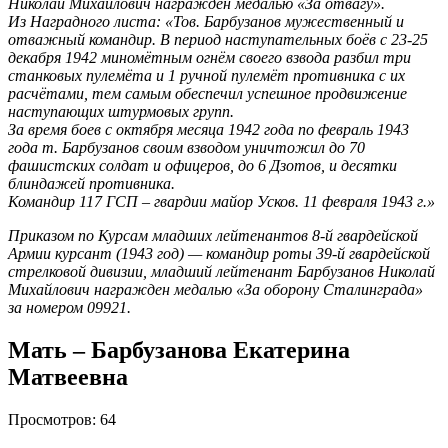
Николай Михайлович награжден медалью «За отвагу».
Из Наградного листа: «Тов. Барбузанов мужественный и
отважный командир. В период наступательных боёв с 23-25
декабря 1942 миномётным огнём своего взвода разбил три
станковых пулемёта и 1 ручной пулемёт противника с их
расчётами, тем самым обеспечил успешное продвижение
наступающих штурмовых групп.
За время боев с октября месяца 1942 года по февраль 1943
года т. Барбузанов своим взводом уничтожил до 70
фашистских солдат и офицеров, до 6 Дзотов, и десятки
блиндажей противника.
Командир 117 ГСП – гвардии майор Усков. 11 февраля 1943 г.»
Приказом по Курсам младших лейтенантов 8-й гвардейской
Армии курсант (1943 год) — командир роты 39-й гвардейской
стрелковой дивизии, младший лейтенант Барбузанов Николай
Михайлович награжден медалью «За оборону Сталинграда»
за номером 09921.
Мать – Барбузанова Екатерина
Матвеевна
Просмотров:
64