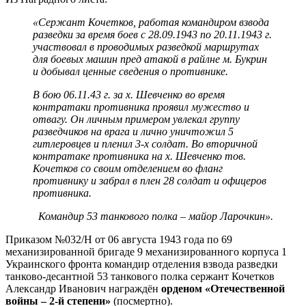
«Сержант Кочетков, работая командиром взвода
разведки за время боев с 28.09.1943 по 20.11.1943 г.
участвовал в проводимых разведкой маршрутах
для боевых машин пред атакой в райлне м. Букрин
и добывал ценные сведения о противнике.
В бою 06.11.43 г. за х. Шевченко во время
контратаки противника проявил мужество и
отвагу. Он личным примером увлекал группу
разведчиков на врага и лично уничтожил 5
гитлеровцев и пленил 3-х солдат. Во вторичной
контратаке противника на х. Шевченко тов.
Кочетков со своим отделением во фланг
противнику и забрал в плен 28 солдат и офицеров
противника.
Командир 53 танкового полка – майор Ларочкин».
Приказом №032/Н от 06 августа 1943 года по 69
механизированной бригаде 9 механизированного корпуса 1
Украинского фронта командир отделения взвода разведки
танково-десантной 53 танкового полка сержант Кочетков
Александр Иванович награждён
орденом «Отечественной
войны – 2-й степени»
(посмертно).