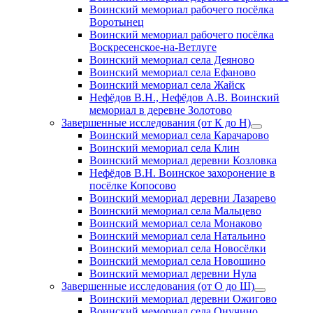
Воинский мемориал рабочего посёлка
Воротынец
Воинский мемориал рабочего посёлка
Воскресенское-на-Ветлуге
Воинский мемориал села Деяново
Воинский мемориал села Ефаново
Воинский мемориал села Жайск
Нефёдов В.Н., Нефёдов А.В. Воинский
мемориал в деревне Золотово
Завершенные исследования (от К до Н)
открыть
Воинский мемориал села Карачарово
меню
Воинский мемориал села Клин
Воинский мемориал деревни Козловка
Нефёдов В.Н. Воинское захоронение в
посёлке Копосово
Воинский мемориал деревни Лазарево
Воинский мемориал села Мальцево
Воинский мемориал села Монаково
Воинский мемориал села Натальино
Воинский мемориал села Новосёлки
Воинский мемориал села Новошино
Воинский мемориал деревни Нула
Завершенные исследования (от О до Ш)
открыть
Воинский мемориал деревни Ожигово
меню
Воинский мемориал села Онучино