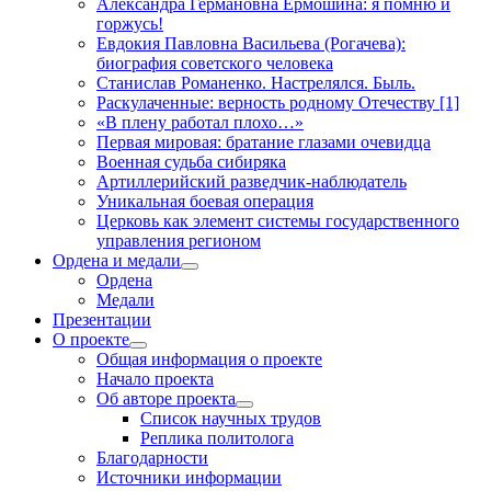
Александра Германовна Ермошина: я помню и
горжусь!
Евдокия Павловна Васильева (Рогачева):
биография советского человека
Станислав Романенко. Настрелялся. Быль.
Раскулаченные: верность родному Отечеству [1]
«В плену работал плохо…»
Первая мировая: братание глазами очевидца
Военная судьба сибиряка
Артиллерийский разведчик-наблюдатель
Уникальная боевая операция
Церковь как элемент системы государственного
управления регионом
Ордена и медали
открыть
Ордена
меню
Медали
Презентации
О проекте
открыть
Общая информация о проекте
меню
Начало проекта
Об авторе проекта
открыть
Список научных трудов
меню
Реплика политолога
Благодарности
Источники информации