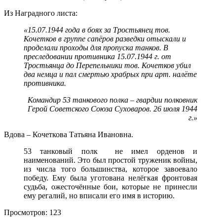
Из Наградного листа:
«15.07.1944 года в боях за Тростьянец тов.
Кочетков в группе сапёров разведки отыскали и
проделали проходы для пропуска танков. В
преследовании противника 15.07.1944 г. от
Тростьянца до Перепельники тов. Кочетков убил
два немца и пал смертью храбрых при арт. налёте
противника.
Командир 53 танкового полка – гвардии полковник
Герой Советского Союза Суховаров. 26 июля 1944
г.»
Вдова – Кочеткова Татьяна Ивановна.
53 танковый полк не имел орденов и
наименований. Это был простой труженик войны,
из числа того большинства, которое завоевало
победу. Ему была уготована нелёгкая фронтовая
судьба, ожесточённые бои, которые не принесли
ему регалий, но вписали его имя в историю.
Просмотров:
123