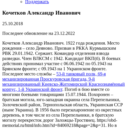
Поддержать
Кочетков Александр Иванович
25.10.2018
Последнее обновление на 23.12.2022
Кочетков Александр Иванович. 1922 года рождения. Место
рождения – село Деяново. Призван в РККА Курмышским
РВК 29.01.1942. Сержант. Командир отделения взвода
разведки. Член ВЛКСМ с 1942. Кандидат ВКП(б). В боевых
действиях принимал участие с 06.06.1942 по 05.1943 на
Брянском фронте; с 09.1943 на 1 Украинском фронте.
Последнее место службы –
53-й танковый полк, 69-я
механизированная Проскуровская бригада, 9-й
механизированный Киевско-Житомирский Краснознамённый
корпус, 1-й Украинский фронт
. Погиб в бою вместе со
многими боевыми товарищами 15.07.1944. Похоронен –
братская могила, юго-западная окраина села Перепельники,
Золочевский район, Тернопольская область, Украинская ССР
(ныне Украина). В 1956 было перезахаронение из окрестных
деревень, в том числе из села Перепельники, в братскую
могилу перекресток дорог Заложцы-Тростянец. https://obd-
memorial.ru/html/info.htm?id=84069218&page=2&p=31. Но в