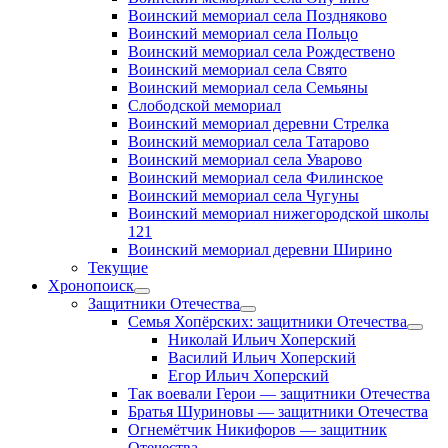
Воинский мемориал села Поздняково
Воинский мемориал села Польцо
Воинский мемориал села Рождествено
Воинский мемориал села Свято
Воинский мемориал села Семьяны
Слободской мемориал
Воинский мемориал деревни Стрелка
Воинский мемориал села Татарово
Воинский мемориал села Уварово
Воинский мемориал села Филинское
Воинский мемориал села Чугуны
Воинский мемориал нижегородской школы
121
Воинский мемориал деревни Ширино
Текущие
Хронопоиск
открыть
Защитники Отечества
меню
открыть
Семья Хопёрских: защитники Отечества
меню
откр
Николай Ильич Хоперский
меню
Василий Ильич Хоперский
Егор Ильич Хоперский
Так воевали Герои — защитники Отечества
Братья Шуриновы — защитники Отечества
Огнемётчик Никифоров — защитник
Отечества