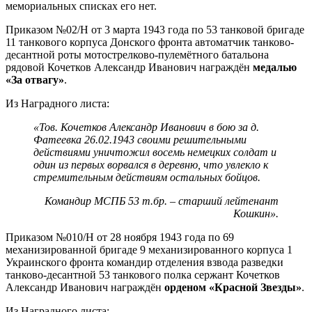
мемориальных списках его нет.
Приказом №02/Н от 3 марта 1943 года по 53 танковой бригаде
11 танкового корпуса Донского фронта автоматчик танково-
десантной роты мотострелково-пулемётного батальона
рядовой Кочетков Александр Иванович награждён
медалью
«За отвагу»
.
Из Наградного листа:
«Тов. Кочетков Александр Иванович в бою за д.
Фатеевка 26.02.1943 своими решительными
действиями уничтожил восемь немецких солдат и
один из первых ворвался в деревню, что увлекло к
стремительным действиям остальных бойцов.
Командир МСПБ 53 т.бр. – старший лейтенант
Кошкин».
Приказом №010/Н от 28 ноября 1943 года по 69
механизированной бригаде 9 механизированного корпуса 1
Украинского фронта командир отделения взвода разведки
танково-десантной 53 танкового полка сержант Кочетков
Александр Иванович награждён
орденом «Красной Звезды»
.
Из Наградного листа: