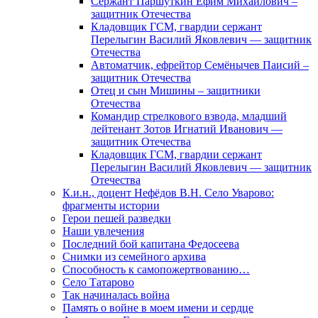
Сержант Паршуткин Ефим Михайлович –
защитник Отечества
Кладовщик ГСМ, гвардии сержант
Перелыгин Василий Яковлевич — защитник
Отечества
Автоматчик, ефрейтор Семёнычев Паисий –
защитник Отечества
Отец и сын Мишины – защитники
Отечества
Командир стрелкового взвода, младший
лейтенант Зотов Игнатий Иванович —
защитник Отечества
Кладовщик ГСМ, гвардии сержант
Перелыгин Василий Яковлевич — защитник
Отечества
К.и.н., доцент Нефёдов В.Н. Село Уварово:
фрагменты истории
Герои пешей разведки
Наши увлечения
Последний бой капитана Федосеева
Снимки из семейного архива
Способность к самопожертвованию…
Село Татарово
Так начиналась война
Память о войне в моем имени и сердце