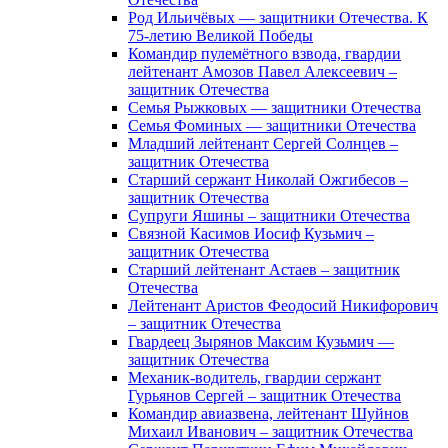
Род Ильичёвых — защитники Отечества. К
75-летию Великой Победы
Командир пулемётного взвода, гвардии
лейтенант Амозов Павел Алексеевич –
защитник Отечества
Семья Рыжковых — защитники Отечества
Семья Фоминых — защитники Отечества
Младший лейтенант Сергей Солнцев –
защитник Отечества
Старший сержант Николай Ожгибесов –
защитник Отечества
Супруги Яшины – защитники Отечества
Связной Касимов Иосиф Кузьмич –
защитник Отечества
Старший лейтенант Астаев – защитник
Отечества
Лейтенант Аристов Феодосий Никифорович
– защитник Отечества
Гвардеец Зырянов Максим Кузьмич —
защитник Отечества
Механик-водитель, гвардии сержант
Гурьянов Сергей – защитник Отечества
Командир авиазвена, лейтенант Шуйнов
Михаил Иванович – защитник Отечества