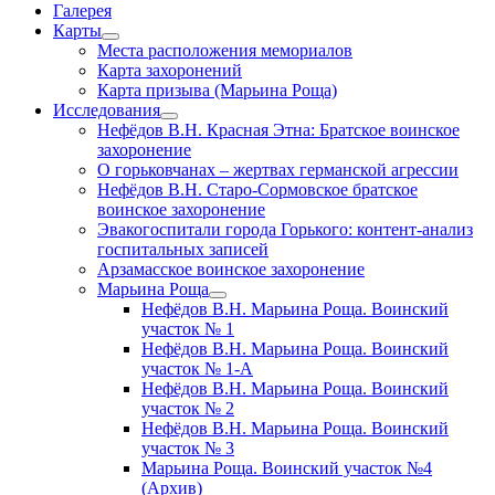
Галерея
Карты
открыть
Места расположения мемориалов
меню
Карта захоронений
Карта призыва (Марьина Роща)
Исследования
открыть
Нефёдов В.Н. Красная Этна: Братское воинское
меню
захоронение
О горьковчанах – жертвах германской агрессии
Нефёдов В.Н. Старо-Сормовское братское
воинское захоронение
Эвакогоспитали города Горького: контент-анализ
госпитальных записей
Арзамасское воинское захоронение
Марьина Роща
открыть
Нефёдов В.Н. Марьина Роща. Воинский
меню
участок № 1
Нефёдов В.Н. Марьина Роща. Воинский
участок № 1-А
Нефёдов В.Н. Марьина Роща. Воинский
участок № 2
Нефёдов В.Н. Марьина Роща. Воинский
участок № 3
Марьина Роща. Воинский участок №4
(Архив)