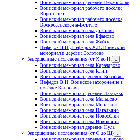
Воинский мемориал деревни Верхополье
Воинский мемориал рабочего посёлка
Воротынец
Воинский мемориал рабочего посёлка
Воскресенское-на-Ветлуге
Воинский мемориал села Деяново
Воинский мемориал села Ефаново
Воинский мемориал села Жайск
Нефёдов В.Н., Нефёдов А.В. Воинский
мемориал в деревне Золотово
Завершенные исследования (от К до Н)
открыть
меню
Воинский мемориал села Карачарово
Воинский мемориал села Клин
Воинский мемориал деревни Козловка
Нефёдов В.Н. Воинское захоронение в
посёлке Копосово
Воинский мемориал деревни Лазарево
Воинский мемориал села Мальцево
Воинский мемориал села Монаково
Воинский мемориал села Натальино
Воинский мемориал села Новосёлки
Воинский мемориал села Новошино
Воинский мемориал деревни Нула
Завершенные исследования (от О до Ш)
открыть
меню
Воинский мемориал деревни Ожигово