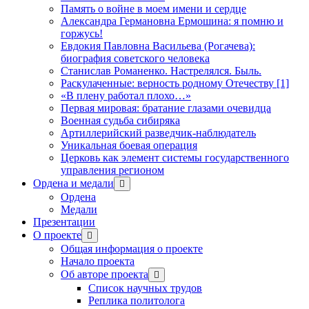
Память о войне в моем имени и сердце
Александра Германовна Ермошина: я помню и
горжусь!
Евдокия Павловна Васильева (Рогачева):
биография советского человека
Станислав Романенко. Настрелялся. Быль.
Раскулаченные: верность родному Отечеству [1]
«В плену работал плохо…»
Первая мировая: братание глазами очевидца
Военная судьба сибиряка
Артиллерийский разведчик-наблюдатель
Уникальная боевая операция
Церковь как элемент системы государственного
управления регионом
Ордена и медали
открыть
меню
Ордена
Медали
Презентации
О проекте
открыть
меню
Общая информация о проекте
Начало проекта
Об авторе проекта
открыть
меню
Список научных трудов
Реплика политолога