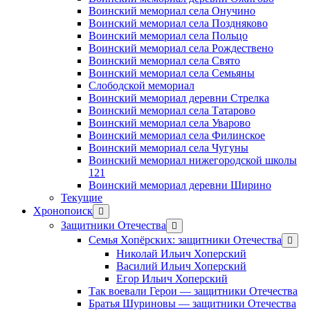
Воинский мемориал села Онучино
Воинский мемориал села Поздняково
Воинский мемориал села Польцо
Воинский мемориал села Рождествено
Воинский мемориал села Свято
Воинский мемориал села Семьяны
Слободской мемориал
Воинский мемориал деревни Стрелка
Воинский мемориал села Татарово
Воинский мемориал села Уварово
Воинский мемориал села Филинское
Воинский мемориал села Чугуны
Воинский мемориал нижегородской школы
121
Воинский мемориал деревни Ширино
Текущие
Хронопоиск
открыть
меню
Защитники Отечества
открыть
меню
Семья Хопёрских: защитники Отечества
откр
меню
Николай Ильич Хоперский
Василий Ильич Хоперский
Егор Ильич Хоперский
Так воевали Герои — защитники Отечества
Братья Шуриновы — защитники Отечества