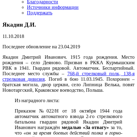
Благодарности
Источники информации
Поддержать
Якадин Д.И.
11.10.2018
Последнее обновление на 23.04.2019
Якадин Дмитрий Иванович. 1915 года рождения. Место
рождения – село Деяново. Призван в РККА Курмышским
РВК в 1941. Гвардии рядовой. Автоматчик. Беспартийный.
Последнее место службы –
768-й стрелковый полк, 138-я
стрелковая дивизия
. Погиб в бою 11.03.1945. Похоронен –
братская могила, двор церкви, село Липница Велька, повят
Новотаргский, Краковское воеводство, Польша.
Из наградного листа:
Приказом №022/Н от 18 октября 1944 года
автоматчик автоматного взвода 2-го стрелкового
батальона гвардии рядовой Якадин Дмитрий
Иванович награждён
медалью «За отвагу»
за то,
что
«он за время боевых действий полка в горно-