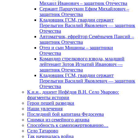
Михаил Иванович – защитник Отечества
Сержант Паршуткин Ефим Михайлович –
защитник Отечества
Кладовщик ГСМ, гвардии сержант
Перелыгин Василий Яковлевич — защитник
Отечества
Автоматчик, ефрейтор Семёнычев Паисий –
защитник Отечества
Отец и сын Мишины – защитники
Отечества
Командир стрелкового взвода, младший
лейтенант Зотов Игнатий Иванович —
защитник Отечества
Кладовщик ГСМ, гвардии сержант
Перелыгин Василий Яковлевич — защитник
Отечества
К.и.н., доцент Нефёдов В.Н. Село Уварово:
фрагменты истории
Герои пешей разведки
Наши увлечения
Последний бой капитана Федосеева
Снимки из семейного архива
Способность к самопожертвованию…
Село Татарово
Так начиналась война