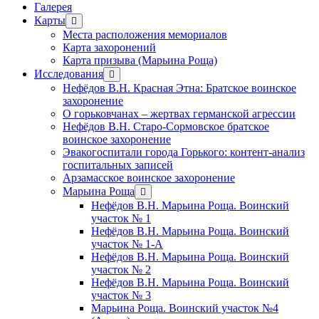
Галерея
Карты
открыть
меню
Места расположения мемориалов
Карта захоронений
Карта призыва (Марьина Роща)
Исследования
открыть
меню
Нефёдов В.Н. Красная Этна: Братское воинское
захоронение
О горьковчанах – жертвах германской агрессии
Нефёдов В.Н. Старо-Сормовское братское
воинское захоронение
Эвакогоспитали города Горького: контент-анализ
госпитальных записей
Арзамасское воинское захоронение
Марьина Роща
открыть
меню
Нефёдов В.Н. Марьина Роща. Воинский
участок № 1
Нефёдов В.Н. Марьина Роща. Воинский
участок № 1-А
Нефёдов В.Н. Марьина Роща. Воинский
участок № 2
Нефёдов В.Н. Марьина Роща. Воинский
участок № 3
Марьина Роща. Воинский участок №4