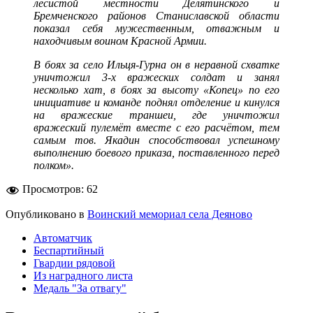
лесистой местности Делятинского и
Бремченского районов Станиславской области
показал себя мужественным, отважным и
находчивым воином Красной Армии.
В боях за село Ильця-Гурна он в неравной схватке
уничтожил 3-х вражеских солдат и занял
несколько хат, в боях за высоту «Копец» по его
инициативе и команде поднял отделение и кинулся
на вражеские траншеи, где уничтожил
вражеский пулемёт вместе с его расчётом, тем
самым тов. Якадин способствовал успешному
выполнению боевого приказа, поставленного перед
полком».
Просмотров:
62
Опубликовано в
Воинский мемориал села Деяново
Автоматчик
Беспартийный
Гвардии рядовой
Из наградного листа
Медаль "За отвагу"