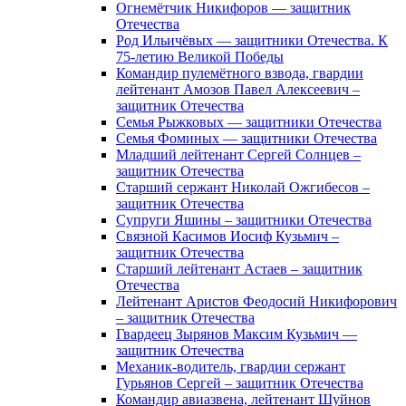
Огнемётчик Никифоров — защитник
Отечества
Род Ильичёвых — защитники Отечества. К
75-летию Великой Победы
Командир пулемётного взвода, гвардии
лейтенант Амозов Павел Алексеевич –
защитник Отечества
Семья Рыжковых — защитники Отечества
Семья Фоминых — защитники Отечества
Младший лейтенант Сергей Солнцев –
защитник Отечества
Старший сержант Николай Ожгибесов –
защитник Отечества
Супруги Яшины – защитники Отечества
Связной Касимов Иосиф Кузьмич –
защитник Отечества
Старший лейтенант Астаев – защитник
Отечества
Лейтенант Аристов Феодосий Никифорович
– защитник Отечества
Гвардеец Зырянов Максим Кузьмич —
защитник Отечества
Механик-водитель, гвардии сержант
Гурьянов Сергей – защитник Отечества
Командир авиазвена, лейтенант Шуйнов