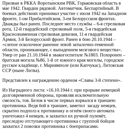
Призван в РККА Воротынским РВК, Горьковская область в
мае 1942. Гвардии рядовой. Автоматчик. Беспартийный. В
боевых действиях принимал участие с июля 1942 на Западном
фронте, 1-ом Прибалтийском, 3-ем Белорусском фронтах.
Дважды был ранен. Последнее место службы – 6-я стрелковая
рота, 12-й гвардейский стрелковый полк, 5-я гвардейская
Краснознаменная стрелковая дивизия, 11-я гвардейская
Армия, 3-й Белорусский фронт. Ранен в бою 20.10.1944 –
«слепое осколочное ранение левой затылочно-теменной
области, проникающее, с выпадением мозгового вещества».
Умер от ран 21.10.1944 в эвакогоспитале №1803. Похоронен –
братская могила №86, 1-й от южного края могилы, городское
русское кладбище, г. Мариямполе (или Капчукас), Литовская
ССР (ныне Литва).
Представлен к награждению орденом «Славы 3-й степени».
Из Наградного листа: «16.10.1944 г. при прорыве немецкой
долговременной обороны, проявляя исключительную
смелость, тов. Белов в числе первых ворвался в траншею
противника. Ведя бой в траншее, заметил засаду немцев,
скрытно подполз к противнику и огнём своего автомата
уничтожил 4 немцев, и захватил их ручной пулемёт,
преследую отступающего противника с группой бойцов
захватил 2 повозки противника с боеприпасами.