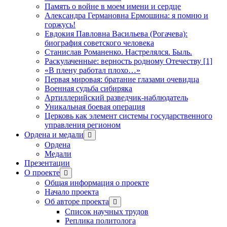
Память о войне в моем имени и сердце
Александра Германовна Ермошина: я помню и
горжусь!
Евдокия Павловна Васильева (Рогачева):
биография советского человека
Станислав Романенко. Настрелялся. Быль.
Раскулаченные: верность родному Отечеству [1]
«В плену работал плохо…»
Первая мировая: братание глазами очевидца
Военная судьба сибиряка
Артиллерийский разведчик-наблюдатель
Уникальная боевая операция
Церковь как элемент системы государственного
управления регионом
Ордена и медали
открыть
меню
Ордена
Медали
Презентации
О проекте
открыть
меню
Общая информация о проекте
Начало проекта
Об авторе проекта
открыть
меню
Список научных трудов
Реплика политолога