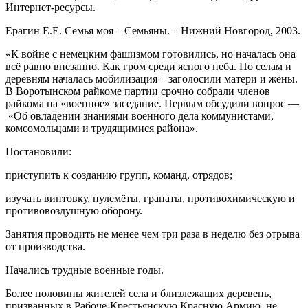
Интернет-ресурсы.
Ерагин Е.Е. Семья моя – Семьяны. – Нижний Новгород, 2003.
«К войне с немецким фашизмом готовились, но началась она
всё равно внезапно. Как гром среди ясного неба. По селам и
деревням началась мобилизация – заголосили матери и жёны.
В Воротынском райкоме партии срочно собрали членов
райкома на «военное» заседание. Первым обсудили вопрос —
«Об овладении знаниями военного дела коммунистами,
комсомольцами и трудящимися района».
Постановили:
приступить к созданию групп, команд, отрядов;
изучать винтовку, пулемёты, гранаты, противохимическую и
противовоздушную оборону.
Занятия проводить не менее чем три раза в неделю без отрыва
от производства.
Начались трудные военные годы.
Более половины жителей села и близлежащих деревень,
призванных в Рабоче-Крестьянскую Красную Армию, не