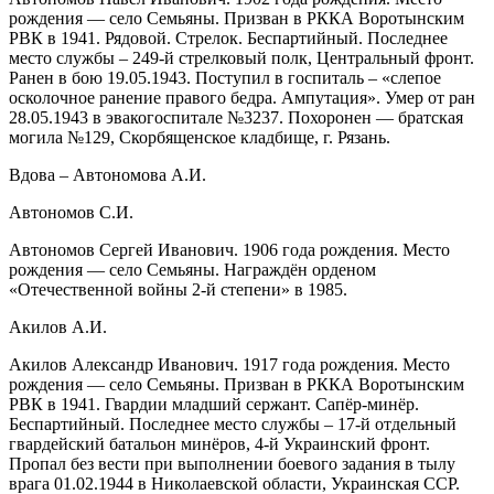
рождения — село Семьяны. Призван в РККА Воротынским
РВК в 1941. Рядовой. Стрелок. Беспартийный. Последнее
место службы – 249-й стрелковый полк, Центральный фронт.
Ранен в бою 19.05.1943. Поступил в госпиталь – «слепое
осколочное ранение правого бедра. Ампутация». Умер от ран
28.05.1943 в эвакогоспитале №3237. Похоронен — братская
могила №129, Скорбященское кладбище, г. Рязань.
Вдова – Автономова А.И.
Автономов С.И.
Автономов Сергей Иванович. 1906 года рождения. Место
рождения — село Семьяны. Награждён орденом
«Отечественной войны 2-й степени» в 1985.
Акилов А.И.
Акилов Александр Иванович. 1917 года рождения. Место
рождения — село Семьяны. Призван в РККА Воротынским
РВК в 1941. Гвардии младший сержант. Сапёр-минёр.
Беспартийный. Последнее место службы – 17-й отдельный
гвардейский батальон минёров, 4-й Украинский фронт.
Пропал без вести при выполнении боевого задания в тылу
врага 01.02.1944 в Николаевской области, Украинская ССР.