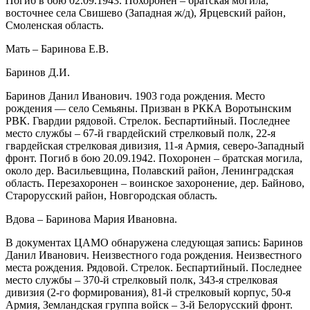
Погиб в бою 02.09.1943. Похоронен – братская могила,
восточнее села Свишево (Западная ж/д), Ярцевский район,
Смоленская область.
Мать – Баринова Е.В.
Баринов Д.И.
Баринов Данил Иванович. 1903 года рождения. Место
рождения — село Семьяны. Призван в РККА Воротынским
РВК. Гвардии рядовой. Стрелок. Беспартийный. Последнее
место службы – 67-й гвардейский стрелковый полк, 22-я
гвардейская стрелковая дивизия, 11-я Армия, северо-Западный
фронт. Погиб в бою 20.09.1942. Похоронен – братская могила,
около дер. Васильевщина, Полавский район, Ленинградская
область. Перезахоронен – воинское захоронение, дер. Байново,
Старорусский район, Новгородская область.
Вдова – Баринова Мария Ивановна.
В документах ЦАМО обнаружена следующая запись: Баринов
Данил Иванович. Неизвестного года рождения. Неизвестного
места рождения. Рядовой. Стрелок. Беспартийный. Последнее
место службы – 370-й стрелковый полк, 343-я стрелковая
дивизия (2-го формирования), 81-й стрелковый корпус, 50-я
Армия, Земландская группа войск – 3-й Белорусский фронт.