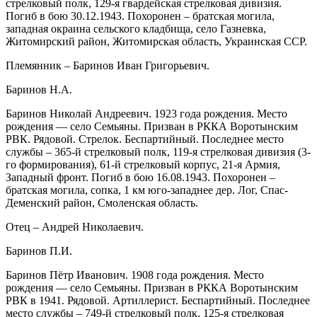
стрелковый полк, 129-я гвардейская стрелковая дивизия.
Погиб в бою 30.12.1943. Похоронен – братская могила,
западная окраина сельского кладбища, село Газневка,
Житомирский район, Житомирская область, Украинская ССР.
Племянник – Баринов Иван Григорьевич.
Баринов Н.А.
Баринов Николай Андреевич. 1923 года рождения. Место
рождения — село Семьяны. Призван в РККА Воротынским
РВК. Рядовой. Стрелок. Беспартийный. Последнее место
службы – 365-й стрелковый полк, 119-я стрелковая дивизия (3-
го формирования), 61-й стрелковый корпус, 21-я Армия,
Западный фронт. Погиб в бою 16.08.1943. Похоронен –
братская могила, сопка, 1 км юго-западнее дер. Лог, Спас-
Деменский район, Смоленская область.
Отец – Андрей Николаевич.
Баринов П.И.
Баринов Пётр Иванович. 1908 года рождения. Место
рождения — село Семьяны. Призван в РККА Воротынским
РВК в 1941. Рядовой. Артиллерист. Беспартийный. Последнее
место службы – 749-й стрелковый полк, 125-я стрелковая