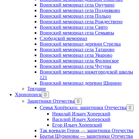
Воинский мемориал села Онучино
Воинский мемориал села Поздняково
Воинский мемориал села Польцо
Воинский мемориал села Рождествено
Воинский мемориал села Свято
Воинский мемориал села Семьяны
Слободской мемориал
Воинский мемориал деревни Стрелка
Воинский мемориал села Татарово
Воинский мемориал села Уварово
Воинский мемориал села Филинское
Воинский мемориал села Чугуны
Воинский мемориал нижегородской школы
121
Воинский мемориал деревни Ширино
Текущие
Хронопоиск
открыть
меню
Защитники Отечества
открыть
меню
Семья Хопёрских: защитники Отечества
откр
меню
Николай Ильич Хоперский
Василий Ильич Хоперский
Егор Ильич Хоперский
Так воевали Герои — защитники Отечества
Братья Шуриновы — защитники Отечества