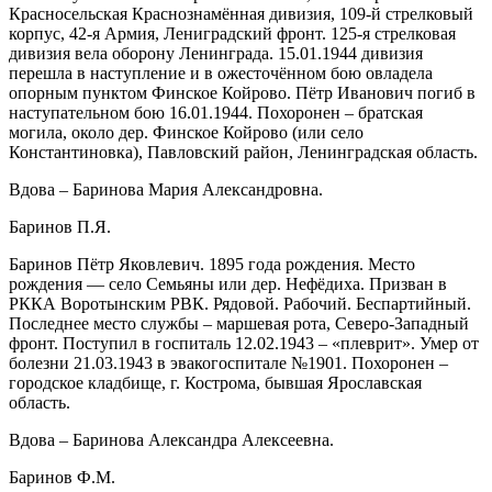
Красносельская Краснознамённая дивизия, 109-й стрелковый
корпус, 42-я Армия, Лениградский фронт. 125-я стрелковая
дивизия вела оборону Ленинграда. 15.01.1944 дивизия
перешла в наступление и в ожесточённом бою овладела
опорным пунктом Финское Койрово. Пётр Иванович погиб в
наступательном бою 16.01.1944. Похоронен – братская
могила, около дер. Финское Койрово (или село
Константиновка), Павловский район, Ленинградская область.
Вдова – Баринова Мария Александровна.
Баринов П.Я.
Баринов Пётр Яковлевич. 1895 года рождения. Место
рождения — село Семьяны или дер. Нефёдиха. Призван в
РККА Воротынским РВК. Рядовой. Рабочий. Беспартийный.
Последнее место службы – маршевая рота, Северо-Западный
фронт. Поступил в госпиталь 12.02.1943 – «плеврит». Умер от
болезни 21.03.1943 в эвакогоспитале №1901. Похоронен –
городское кладбище, г. Кострома, бывшая Ярославская
область.
Вдова – Баринова Александра Алексеевна.
Баринов Ф.М.