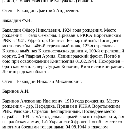
район, Смоленская (ныне Калужская) область.
Отец – Бакалдин Дмитрий Андреевич.
Бакалдин Ф.Н.
Бакалдин Фёдор Николаевич. 1924 года рождения. Место
рождения — село Семьяны. Призван в РККА Воротынским
РВК в 1941. Ефрейтор. Связист. Беспартийный. Последнее
место службы – 466-й стрелковый полк, 125-я стрелковая
Краснознамённая Красносельская дивизия, 109-й стрелковый
корпус, 2-я Ударная Армия, Ленинградский фронт. Погиб в
бою при освобождении Кингисеппа 01.02.1944. Похоронен –
братская могила, дер. Луцкая Колония, Кингисепский район,
Ленинградская область.
Отец – Бакалдин Николай Михайлович.
Баринов А.И.
Баринов Александр Иванович. 1913 года рождения. Место
рождения – дер. Нефёдиха. Призван в РККА Воротынским
РВК. Рядовой. Стрелок. Беспартийный. Последнее место
службы – 109 –я «А» отдельная армейская штрафная рота, 5-я
гвардейская армия, 1-й Украинский фронт. Погиб вместе со
многими боевыми товарищами 04.08.1944 в тяжелом