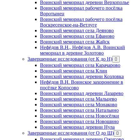
Воинский мемориал деревни Верхополье
Воинский мемориал рабочего посёлка
Воротынец
Воинский мемориал рабочего посёлка
Воскресенское-на-Ветлуге
Воинский мемориал села Деяново
Воинский мемориал села Ефаново
Воинский мемориал села Жайск
Нефёдов В.Н., Нефёдов А.В. Воинский
мемориал в деревне Золотово
Завершенные исследования (от К до Н)
открыть
меню
Воинский мемориал села Карачарово
Воинский мемориал села Клин
Воинский мемориал деревни Козловка
Нефёдов В.Н. Воинское захоронение в
посёлке Копосово
Воинский мемориал деревни Лазарево
Воинский мемориал села Мальцево
Воинский мемориал села Монаково
Воинский мемориал села Натальино
Воинский мемориал села Новосёлки
Воинский мемориал села Новошино
Воинский мемориал деревни Нула
Завершенные исследования (от О до Ш)
открыть
меню
Воинский мемориал деревни Ожигово