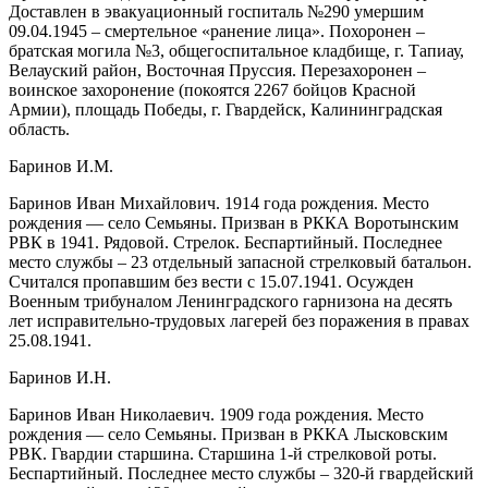
Доставлен в эвакуационный госпиталь №290 умершим
09.04.1945 – смертельное «ранение лица». Похоронен –
братская могила №3, общегоспитальное кладбище, г. Тапиау,
Велауский район, Восточная Пруссия. Перезахоронен –
воинское захоронение (покоятся 2267 бойцов Красной
Армии), площадь Победы, г. Гвардейск, Калининградская
область.
Баринов И.М.
Баринов Иван Михайлович. 1914 года рождения. Место
рождения — село Семьяны. Призван в РККА Воротынским
РВК в 1941. Рядовой. Стрелок. Беспартийный. Последнее
место службы – 23 отдельный запасной стрелковый батальон.
Считался пропавшим без вести с 15.07.1941. Осужден
Военным трибуналом Ленинградского гарнизона на десять
лет исправительно-трудовых лагерей без поражения в правах
25.08.1941.
Баринов И.Н.
Баринов Иван Николаевич. 1909 года рождения. Место
рождения — село Семьяны. Призван в РККА Лысковским
РВК. Гвардии старшина. Старшина 1-й стрелковой роты.
Беспартийный. Последнее место службы – 320-й гвардейский