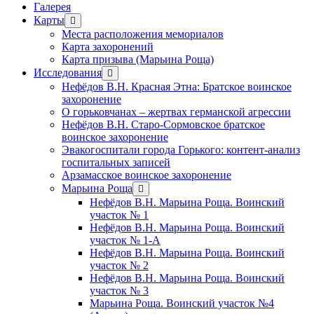
Галерея
Карты
открыть
меню
Места расположения мемориалов
Карта захоронений
Карта призыва (Марьина Роща)
Исследования
открыть
меню
Нефёдов В.Н. Красная Этна: Братское воинское
захоронение
О горьковчанах – жертвах германской агрессии
Нефёдов В.Н. Старо-Сормовское братское
воинское захоронение
Эвакогоспитали города Горького: контент-анализ
госпитальных записей
Арзамасское воинское захоронение
Марьина Роща
открыть
меню
Нефёдов В.Н. Марьина Роща. Воинский
участок № 1
Нефёдов В.Н. Марьина Роща. Воинский
участок № 1-А
Нефёдов В.Н. Марьина Роща. Воинский
участок № 2
Нефёдов В.Н. Марьина Роща. Воинский
участок № 3
Марьина Роща. Воинский участок №4