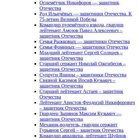
Огнемётчик Никифоров — защитник
Отечества
Род Ильичёвых — защитники Отечества. К
75-летию Великой Победы
Командир пулемётного взвода, гвардии
лейтенант Амозов Павел Алексеевич –
защитник Отечества
Семья Рыжковых — защитники Отечества
Семья Фоминых — защитники Отечества
Младший лейтенант Сергей Солнцев –
защитник Отечества
Старший сержант Николай Ожгибесов –
защитник Отечества
Супруги Яшины – защитники Отечества
Связной Касимов Иосиф Кузьмич –
защитник Отечества
Старший лейтенант Астаев – защитник
Отечества
Лейтенант Аристов Феодосий Никифорович
– защитник Отечества
Гвардеец Зырянов Максим Кузьмич —
защитник Отечества
Механик-водитель, гвардии сержант
Гурьянов Сергей – защитник Отечества
Командир авиазвена, лейтенант Шуйнов