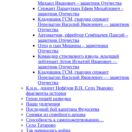
Михаил Иванович – защитник Отечества
Сержант Паршуткин Ефим Михайлович –
защитник Отечества
Кладовщик ГСМ, гвардии сержант
Перелыгин Василий Яковлевич — защитник
Отечества
Автоматчик, ефрейтор Семёнычев Паисий –
защитник Отечества
Отец и сын Мишины – защитники
Отечества
Командир стрелкового взвода, младший
лейтенант Зотов Игнатий Иванович —
защитник Отечества
Кладовщик ГСМ, гвардии сержант
Перелыгин Василий Яковлевич — защитник
Отечества
К.и.н., доцент Нефёдов В.Н. Село Уварово:
фрагменты истории
Герои пешей разведки
Наши увлечения
Последний бой капитана Федосеева
Снимки из семейного архива
Способность к самопожертвованию…
Село Татарово
Так начиналась война