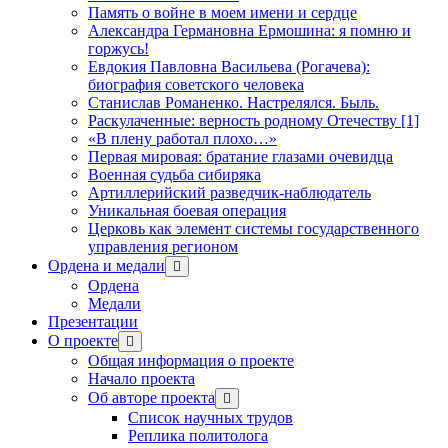
Память о войне в моем имени и сердце
Александра Германовна Ермошина: я помню и
горжусь!
Евдокия Павловна Васильева (Рогачева):
биография советского человека
Станислав Романенко. Настрелялся. Быль.
Раскулаченные: верность родному Отечеству [1]
«В плену работал плохо…»
Первая мировая: братание глазами очевидца
Военная судьба сибиряка
Артиллерийский разведчик-наблюдатель
Уникальная боевая операция
Церковь как элемент системы государственного
управления регионом
Ордена и медали
открыть
меню
Ордена
Медали
Презентации
О проекте
открыть
меню
Общая информация о проекте
Начало проекта
Об авторе проекта
открыть
меню
Список научных трудов
Реплика политолога