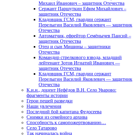
Михаил Иванович – защитник Отечества
Сержант Паршуткин Ефим Михайлович –
защитник Отечества
Кладовщик ГСМ, гвардии сержант
Перелыгин Василий Яковлевич — защитник
Отечества
Автоматчик, ефрейтор Семёнычев Паисий –
защитник Отечества
Отец и сын Мишины – защитники
Отечества
Командир стрелкового взвода, младший
лейтенант Зотов Игнатий Иванович —
защитник Отечества
Кладовщик ГСМ, гвардии сержант
Перелыгин Василий Яковлевич — защитник
Отечества
К.и.н., доцент Нефёдов В.Н. Село Уварово:
фрагменты истории
Герои пешей разведки
Наши увлечения
Последний бой капитана Федосеева
Снимки из семейного архива
Способность к самопожертвованию…
Село Татарово
Так начиналась война