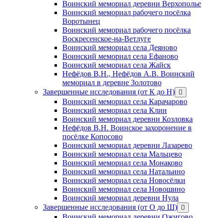
Воинский мемориал деревни Верхополье
Воинский мемориал рабочего посёлка
Воротынец
Воинский мемориал рабочего посёлка
Воскресенское-на-Ветлуге
Воинский мемориал села Деяново
Воинский мемориал села Ефаново
Воинский мемориал села Жайск
Нефёдов В.Н., Нефёдов А.В. Воинский
мемориал в деревне Золотово
Завершенные исследования (от К до Н)
открыть
меню
Воинский мемориал села Карачарово
Воинский мемориал села Клин
Воинский мемориал деревни Козловка
Нефёдов В.Н. Воинское захоронение в
посёлке Копосово
Воинский мемориал деревни Лазарево
Воинский мемориал села Мальцево
Воинский мемориал села Монаково
Воинский мемориал села Натальино
Воинский мемориал села Новосёлки
Воинский мемориал села Новошино
Воинский мемориал деревни Нула
Завершенные исследования (от О до Ш)
открыть
меню
Воинский мемориал деревни Ожигово