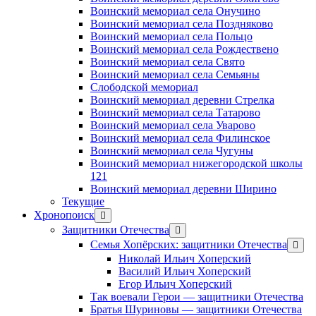
Воинский мемориал села Онучино
Воинский мемориал села Поздняково
Воинский мемориал села Польцо
Воинский мемориал села Рождествено
Воинский мемориал села Свято
Воинский мемориал села Семьяны
Слободской мемориал
Воинский мемориал деревни Стрелка
Воинский мемориал села Татарово
Воинский мемориал села Уварово
Воинский мемориал села Филинское
Воинский мемориал села Чугуны
Воинский мемориал нижегородской школы
121
Воинский мемориал деревни Ширино
Текущие
Хронопоиск
открыть
меню
Защитники Отечества
открыть
меню
Семья Хопёрских: защитники Отечества
откр
меню
Николай Ильич Хоперский
Василий Ильич Хоперский
Егор Ильич Хоперский
Так воевали Герои — защитники Отечества
Братья Шуриновы — защитники Отечества