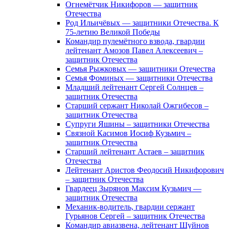
Огнемётчик Никифоров — защитник
Отечества
Род Ильичёвых — защитники Отечества. К
75-летию Великой Победы
Командир пулемётного взвода, гвардии
лейтенант Амозов Павел Алексеевич –
защитник Отечества
Семья Рыжковых — защитники Отечества
Семья Фоминых — защитники Отечества
Младший лейтенант Сергей Солнцев –
защитник Отечества
Старший сержант Николай Ожгибесов –
защитник Отечества
Супруги Яшины – защитники Отечества
Связной Касимов Иосиф Кузьмич –
защитник Отечества
Старший лейтенант Астаев – защитник
Отечества
Лейтенант Аристов Феодосий Никифорович
– защитник Отечества
Гвардеец Зырянов Максим Кузьмич —
защитник Отечества
Механик-водитель, гвардии сержант
Гурьянов Сергей – защитник Отечества
Командир авиазвена, лейтенант Шуйнов