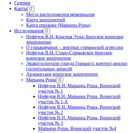
Галерея
Карты
открыть
меню
Места расположения мемориалов
Карта захоронений
Карта призыва (Марьина Роща)
Исследования
открыть
меню
Нефёдов В.Н. Красная Этна: Братское воинское
захоронение
О горьковчанах – жертвах германской агрессии
Нефёдов В.Н. Старо-Сормовское братское
воинское захоронение
Эвакогоспитали города Горького: контент-анализ
госпитальных записей
Арзамасское воинское захоронение
Марьина Роща
открыть
меню
Нефёдов В.Н. Марьина Роща. Воинский
участок № 1
Нефёдов В.Н. Марьина Роща. Воинский
участок № 1-А
Нефёдов В.Н. Марьина Роща. Воинский
участок № 2
Нефёдов В.Н. Марьина Роща. Воинский
участок № 3
Марьина Роща. Воинский участок №4