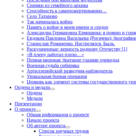
Снимки из семейного архива
Способность к самопожертвованию…
Село Татарово
Так начиналась война
Память о войне в моем имени и сердце
Александра Германовна Ермошина: я помню и горж
Евдокия Павловна Васильева (Рогачева): биография
Станислав Романенко. Настрелялся. Быль.
Раскулаченные: верность родному Отечеству [1]
«В плену работал плохо…»
Первая мировая: братание глазами очевидца
Военная судьба сибиряка
Артиллерийский разведчик-наблюдатель
Уникальная боевая операция
Церковь как элемент системы государственного уп
Ордена и медали
открыть
Ордена
меню
Медали
Презентации
О проекте
открыть
Общая информация о проекте
меню
Начало проекта
Об авторе проекта
открыть
Список научных трудов
меню