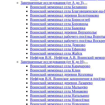
Завершенные исследования (от А до З)
открыть
Воинский мемориал села Белавино
меню
Воинский мемориал села Благовещенское-на-
Воинский мемориал деревни Болотниково
Воинский мемориал села Борисоглеб
Воинский мемориал села Боровицы
Воинский мемориал села Быковка
Воинский мемориал деревни Верхополье
Воинский мемориал рабочего посёлка Ворот
Воинский мемориал рабочего посёлка Воскре
Воинский мемориал села Деяново
Воинский мемориал села Ефаново
Воинский мемориал села Жайск
Нефёдов В.Н., Нефёдов А.В. Воинский мемори
Завершенные исследования (от К до Н)
открыть
Воинский мемориал села Карачарово
меню
Воинский мемориал села Клин
Воинский мемориал деревни Козловка
Нефёдов В.Н. Воинское захоронение в посёлк
Воинский мемориал деревни Лазарево
Воинский мемориал села Мальцево
Воинский мемориал села Монаково
Воинский мемориал села Натальино
Воинский мемориал села Новосёлки
Воинский мемориал села Новошино