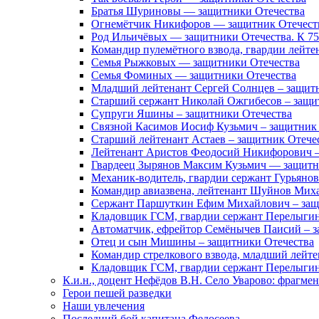
Братья Шуриновы — защитники Отечества
Огнемётчик Никифоров — защитник Отечест
Род Ильичёвых — защитники Отечества. К 7
Командир пулемётного взвода, гвардии лейте
Семья Рыжковых — защитники Отечества
Семья Фоминых — защитники Отечества
Младший лейтенант Сергей Солнцев – защит
Старший сержант Николай Ожгибесов – защи
Супруги Яшины – защитники Отечества
Связной Касимов Иосиф Кузьмич – защитник
Старший лейтенант Астаев – защитник Отече
Лейтенант Аристов Феодосий Никифорович –
Гвардеец Зырянов Максим Кузьмич — защитн
Механик-водитель, гвардии сержант Гурьянов
Командир авиазвена, лейтенант Шуйнов Мих
Сержант Паршуткин Ефим Михайлович – защ
Кладовщик ГСМ, гвардии сержант Перелыгин
Автоматчик, ефрейтор Семёнычев Паисий – з
Отец и сын Мишины – защитники Отечества
Командир стрелкового взвода, младший лейт
Кладовщик ГСМ, гвардии сержант Перелыгин
К.и.н., доцент Нефёдов В.Н. Село Уварово: фрагме
Герои пешей разведки
Наши увлечения
Последний бой капитана Федосеева