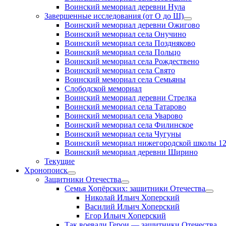
Воинский мемориал деревни Нула
Завершенные исследования (от О до Ш)
открыть
Воинский мемориал деревни Ожигово
меню
Воинский мемориал села Онучино
Воинский мемориал села Поздняково
Воинский мемориал села Польцо
Воинский мемориал села Рождествено
Воинский мемориал села Свято
Воинский мемориал села Семьяны
Слободской мемориал
Воинский мемориал деревни Стрелка
Воинский мемориал села Татарово
Воинский мемориал села Уварово
Воинский мемориал села Филинское
Воинский мемориал села Чугуны
Воинский мемориал нижегородской школы 1
Воинский мемориал деревни Ширино
Текущие
Хронопоиск
открыть
Защитники Отечества
меню
открыть
Семья Хопёрских: защитники Отечества
меню
откр
Николай Ильич Хоперский
меню
Василий Ильич Хоперский
Егор Ильич Хоперский
Так воевали Герои — защитники Отечества