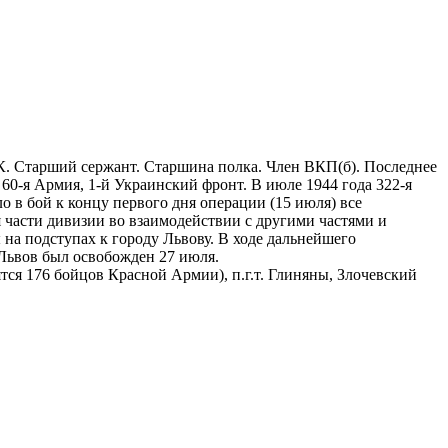
. Старший сержант. Старшина полка. Член ВКП(б). Последнее
60-я Армия, 1-й Украинский фронт. В июле 1944 года 322-я
 в бой к концу первого дня операции (15 июля) все
 части дивизии во взаимодействии с другими частями и
а подступах к городу Львову. В ходе дальнейшего
 Львов был освобожден 27 июля.
ятся 176 бойцов Красной Армии), п.г.т. Глиняны, Злочевский