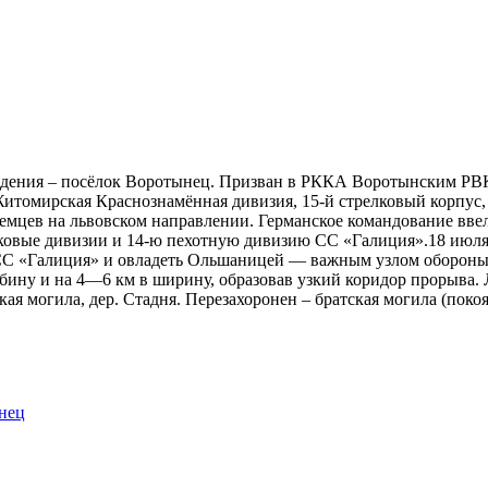
ждения – посёлок Воротынец. Призван в РККА Воротынским РВК
Житомирская Краснознамённая дивизия, 15-й стрелковый корпус, 
мцев на львовском направлении. Германское командование ввело
анковые дивизии и 14-ю пехотную дивизию СС «Галиция».18 июля
С «Галиция» и овладеть Ольшаницей — важным узлом обороны н
убину и на 4—6 км в ширину, образовав узкий коридор прорыва.
ая могила, дер. Стадня. Перезахоронен – братская могила (поко
нец