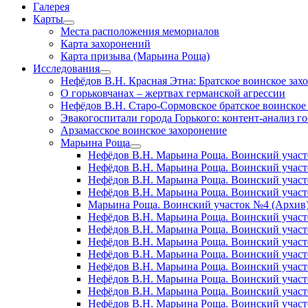
Галерея
Карты
открыть
Места расположения мемориалов
меню
Карта захоронений
Карта призыва (Марьина Роща)
Исследования
открыть
Нефёдов В.Н. Красная Этна: Братское воинское зах
меню
О горьковчанах – жертвах германской агрессии
Нефёдов В.Н. Старо-Сормовское братское воинское
Эвакогоспитали города Горького: контент-анализ г
Арзамасское воинское захоронение
Марьина Роща
открыть
Нефёдов В.Н. Марьина Роща. Воинский участ
меню
Нефёдов В.Н. Марьина Роща. Воинский учас
Нефёдов В.Н. Марьина Роща. Воинский участ
Нефёдов В.Н. Марьина Роща. Воинский участ
Марьина Роща. Воинский участок №4 (Архив
Нефёдов В.Н. Марьина Роща. Воинский участ
Нефёдов В.Н. Марьина Роща. Воинский участ
Нефёдов В.Н. Марьина Роща. Воинский участ
Нефёдов В.Н. Марьина Роща. Воинский участ
Нефёдов В.Н. Марьина Роща. Воинский учас
Нефёдов В.Н. Марьина Роща. Воинский участ
Нефёдов В.Н. Марьина Роща. Воинский участ
Нефёдов В.Н. Марьина Роща. Воинский участ