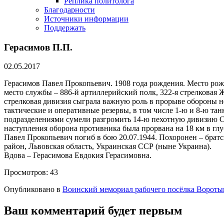
Реплика политолога
Благодарности
Источники информации
Поддержать
Герасимов П.П.
02.05.2017
Герасимов Павел Прокопьевич. 1908 года рождения. Место ро
место службы – 886-й артиллерийский полк, 322-я стрелковая 
стрелковая дивизия сыграла важную роль в прорыве обороны не
тактические и оперативные резервы, в том числе 1-ю и 8-ю т
подразделениями сумели разгромить 14-ю пехотную дивизию С
наступления оборона противника была прорвана на 18 км в гл
Павел Прокопьевич погиб в бою 20.07.1944. Похоронен – братск
район, Львовская область, Украинская ССР (ныне Украина).
Вдова – Герасимова Евдокия Герасимовна.
Просмотров:
43
Опубликовано в
Воинский мемориал рабочего посёлка Вороты
Ваш комментарий будет первым