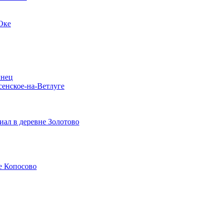
Оке
ынец
сенское-на-Ветлуге
ал в деревне Золотово
е Копосово