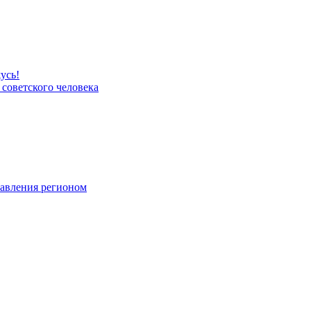
усь!
 советского человека
равления регионом