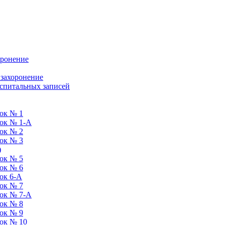
оронение
 захоронение
оспитальных записей
ок № 1
ток № 1-А
ок № 2
ок № 3
)
ок № 5
ок № 6
ок 6-А
ок № 7
ток № 7-А
ок № 8
ок № 9
ок № 10