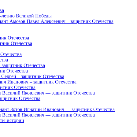
ва
5-летию Великой Победы
нант Амозов Павел Алексеевич – защитник Отечества
ник Отечества
тник Отечества
 Отечества
ства
 защитник Отечества
ик Отечества
 Сергей – защитник Отечества
аил Иванович – защитник Отечества
итник Отечества
 Василий Яковлевич — защитник Отечества
ащитник Отечества
енант Зотов Игнатий Иванович — защитник Отечества
 Василий Яковлевич — защитник Отечества
нты истории