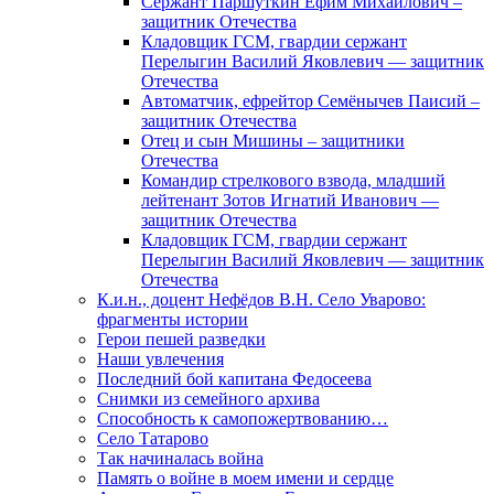
Сержант Паршуткин Ефим Михайлович –
защитник Отечества
Кладовщик ГСМ, гвардии сержант
Перелыгин Василий Яковлевич — защитник
Отечества
Автоматчик, ефрейтор Семёнычев Паисий –
защитник Отечества
Отец и сын Мишины – защитники
Отечества
Командир стрелкового взвода, младший
лейтенант Зотов Игнатий Иванович —
защитник Отечества
Кладовщик ГСМ, гвардии сержант
Перелыгин Василий Яковлевич — защитник
Отечества
К.и.н., доцент Нефёдов В.Н. Село Уварово:
фрагменты истории
Герои пешей разведки
Наши увлечения
Последний бой капитана Федосеева
Снимки из семейного архива
Способность к самопожертвованию…
Село Татарово
Так начиналась война
Память о войне в моем имени и сердце