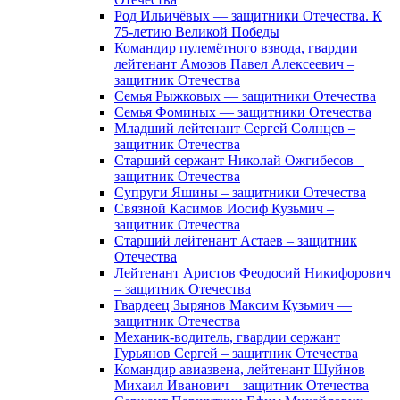
Род Ильичёвых — защитники Отечества. К
75-летию Великой Победы
Командир пулемётного взвода, гвардии
лейтенант Амозов Павел Алексеевич –
защитник Отечества
Семья Рыжковых — защитники Отечества
Семья Фоминых — защитники Отечества
Младший лейтенант Сергей Солнцев –
защитник Отечества
Старший сержант Николай Ожгибесов –
защитник Отечества
Супруги Яшины – защитники Отечества
Связной Касимов Иосиф Кузьмич –
защитник Отечества
Старший лейтенант Астаев – защитник
Отечества
Лейтенант Аристов Феодосий Никифорович
– защитник Отечества
Гвардеец Зырянов Максим Кузьмич —
защитник Отечества
Механик-водитель, гвардии сержант
Гурьянов Сергей – защитник Отечества
Командир авиазвена, лейтенант Шуйнов
Михаил Иванович – защитник Отечества