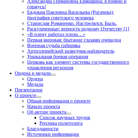
Александра Германовна Ермошина: я помню и
горжусь!
Евдокия Павловна Васильева (Рогачева):
биография советского человека
Станислав Романенко. Настрелялся. Быль.
Раскулаченные: верность родному Отечеству [1]
«В плену работал плохо…»
Первая мировая: братание глазами очевидца
Военная судьба сибиряка
Артиллерийский разведчик-наблюдатель
Уникальная боевая операция
Церковь как элемент системы государственного
управления регионом
Ордена и медали
открыть
Ордена
меню
Медали
Презентации
О проекте
открыть
Общая информация о проекте
меню
Начало проекта
Об авторе проекта
открыть
Список научных трудов
меню
Реплика политолога
Благодарности
Источники информации