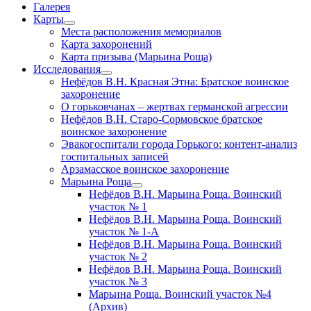
Галерея
Карты
открыть
Места расположения мемориалов
меню
Карта захоронений
Карта призыва (Марьина Роща)
Исследования
открыть
Нефёдов В.Н. Красная Этна: Братское воинское
меню
захоронение
О горьковчанах – жертвах германской агрессии
Нефёдов В.Н. Старо-Сормовское братское
воинское захоронение
Эвакогоспитали города Горького: контент-анализ
госпитальных записей
Арзамасское воинское захоронение
Марьина Роща
открыть
Нефёдов В.Н. Марьина Роща. Воинский
меню
участок № 1
Нефёдов В.Н. Марьина Роща. Воинский
участок № 1-А
Нефёдов В.Н. Марьина Роща. Воинский
участок № 2
Нефёдов В.Н. Марьина Роща. Воинский
участок № 3
Марьина Роща. Воинский участок №4
(Архив)