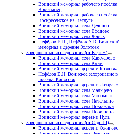
Воинский мемориал рабочего посёлка
Воротынец
Воинский мемориал рабочего посёлка
Воскресенское-на-Ветлуге
Воинский мемориал села Деяново
Воинский мемориал села Ефаново
Воинский мемориал села Жайск
Нефёдов В.Н., Нефёдов А.В. Воинский
мемориал в деревне Золотово
Завершенные исследования (от К до Н)
открыть
Воинский мемориал села Карачарово
меню
Воинский мемориал села Клин
Воинский мемориал деревни Козловка
Нефёдов В.Н. Воинское захоронение в
посёлке Копосово
Воинский мемориал деревни Лазарево
Воинский мемориал села Мальцево
Воинский мемориал села Монаково
Воинский мемориал села Натальино
Воинский мемориал села Новосёлки
Воинский мемориал села Новошино
Воинский мемориал деревни Нула
Завершенные исследования (от О до Ш)
открыть
Воинский мемориал деревни Ожигово
меню
Воинский мемориал села Онучино