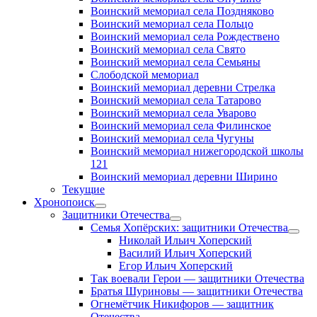
Воинский мемориал села Поздняково
Воинский мемориал села Польцо
Воинский мемориал села Рождествено
Воинский мемориал села Свято
Воинский мемориал села Семьяны
Слободской мемориал
Воинский мемориал деревни Стрелка
Воинский мемориал села Татарово
Воинский мемориал села Уварово
Воинский мемориал села Филинское
Воинский мемориал села Чугуны
Воинский мемориал нижегородской школы
121
Воинский мемориал деревни Ширино
Текущие
Хронопоиск
открыть
Защитники Отечества
меню
открыть
Семья Хопёрских: защитники Отечества
меню
откр
Николай Ильич Хоперский
меню
Василий Ильич Хоперский
Егор Ильич Хоперский
Так воевали Герои — защитники Отечества
Братья Шуриновы — защитники Отечества
Огнемётчик Никифоров — защитник
Отечества