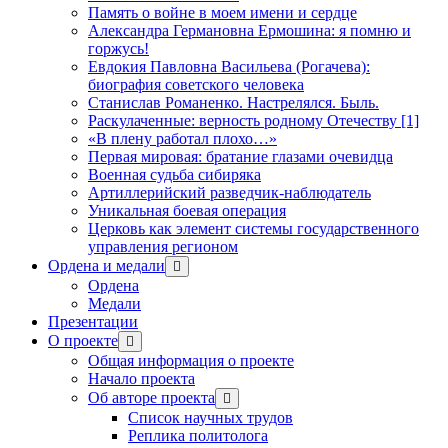
Память о войне в моем имени и сердце
Александра Германовна Ермошина: я помню и
горжусь!
Евдокия Павловна Васильева (Рогачева):
биография советского человека
Станислав Романенко. Настрелялся. Быль.
Раскулаченные: верность родному Отечеству [1]
«В плену работал плохо…»
Первая мировая: братание глазами очевидца
Военная судьба сибиряка
Артиллерийский разведчик-наблюдатель
Уникальная боевая операция
Церковь как элемент системы государственного
управления регионом
Ордена и медали
открыть
меню
Ордена
Медали
Презентации
О проекте
открыть
меню
Общая информация о проекте
Начало проекта
Об авторе проекта
открыть
меню
Список научных трудов
Реплика политолога