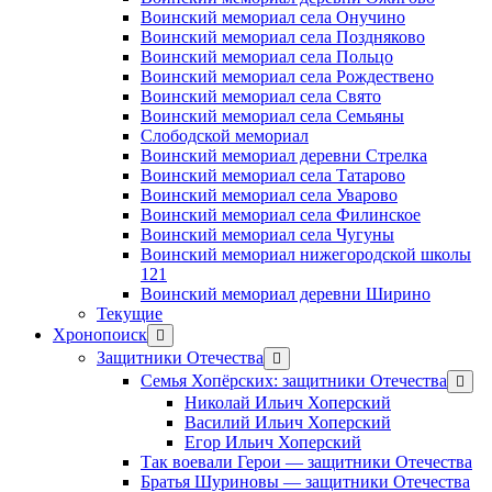
Воинский мемориал села Онучино
Воинский мемориал села Поздняково
Воинский мемориал села Польцо
Воинский мемориал села Рождествено
Воинский мемориал села Свято
Воинский мемориал села Семьяны
Слободской мемориал
Воинский мемориал деревни Стрелка
Воинский мемориал села Татарово
Воинский мемориал села Уварово
Воинский мемориал села Филинское
Воинский мемориал села Чугуны
Воинский мемориал нижегородской школы
121
Воинский мемориал деревни Ширино
Текущие
Хронопоиск
открыть
меню
Защитники Отечества
открыть
меню
Семья Хопёрских: защитники Отечества
откр
меню
Николай Ильич Хоперский
Василий Ильич Хоперский
Егор Ильич Хоперский
Так воевали Герои — защитники Отечества
Братья Шуриновы — защитники Отечества