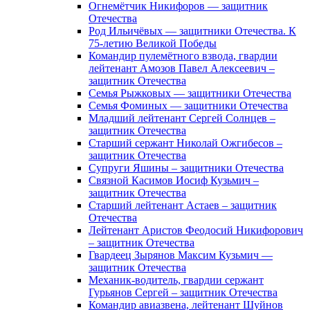
Огнемётчик Никифоров — защитник
Отечества
Род Ильичёвых — защитники Отечества. К
75-летию Великой Победы
Командир пулемётного взвода, гвардии
лейтенант Амозов Павел Алексеевич –
защитник Отечества
Семья Рыжковых — защитники Отечества
Семья Фоминых — защитники Отечества
Младший лейтенант Сергей Солнцев –
защитник Отечества
Старший сержант Николай Ожгибесов –
защитник Отечества
Супруги Яшины – защитники Отечества
Связной Касимов Иосиф Кузьмич –
защитник Отечества
Старший лейтенант Астаев – защитник
Отечества
Лейтенант Аристов Феодосий Никифорович
– защитник Отечества
Гвардеец Зырянов Максим Кузьмич —
защитник Отечества
Механик-водитель, гвардии сержант
Гурьянов Сергей – защитник Отечества
Командир авиазвена, лейтенант Шуйнов