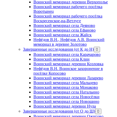
Воинский мемориал деревни Верхополье
Воинский мемориал рабочего посёлка
Воротынец
Воинский мемориал рабочего посёлка
Воскресенское-на-Ветлуге
Воинский мемориал села Деяново
Воинский мемориал села Ефаново
Воинский мемориал села Жайск
Нефёдов В.Н., Нефёдов А.В. Воинский
мемориал в деревне Золотово
Завершенные исследования (от К до Н)
открыть
меню
Воинский мемориал села Карачарово
Воинский мемориал села Клин
Воинский мемориал деревни Козловка
Нефёдов В.Н. Воинское захоронение в
посёлке Копосово
Воинский мемориал деревни Лазарево
Воинский мемориал села Мальцево
Воинский мемориал села Монаково
Воинский мемориал села Натальино
Воинский мемориал села Новосёлки
Воинский мемориал села Новошино
Воинский мемориал деревни Нула
Завершенные исследования (от О до Ш)
открыть
меню
Воинский мемориал деревни Ожигово