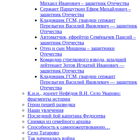
Михаил Иванович – защитник Отечества
Сержант Паршуткин Ефим Михайлович –
защитник Отечества
Кладовщик ГСМ, гвардии сержант
Перелыгин Василий Яковлевич — защитник
Отечества
Автоматчик, ефрейтор Семёнычев Паисий –
защитник Отечества
Отец и сын Мишины – защитники
Отечества
Командир стрелкового взвода, младший
лейтенант Зотов Игнатий Иванович —
защитник Отечества
Кладовщик ГСМ, гвардии сержант
Перелыгин Василий Яковлевич — защитник
Отечества
К.и.н., доцент Нефёдов В.Н. Село Уварово:
фрагменты истории
Герои пешей разведки
Наши увлечения
Последний бой капитана Федосеева
Снимки из семейного архива
Способность к самопожертвованию…
Село Татарово
Так начиналась война