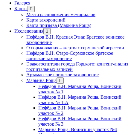
Галерея
Карты
открыть
меню
Места расположения мемориалов
Карта захоронений
Карта призыва (Марьина Роща)
Исследования
открыть
меню
Нефёдов В.Н. Красная Этна: Братское воинское
захоронение
О горьковчанах – жертвах германской агрессии
Нефёдов В.Н. Старо-Сормовское братское
воинское захоронение
Эвакогоспитали города Горького: контент-анализ
госпитальных записей
Арзамасское воинское захоронение
Марьина Роща
открыть
меню
Нефёдов В.Н. Марьина Роща. Воинский
участок № 1
Нефёдов В.Н. Марьина Роща. Воинский
участок № 1-А
Нефёдов В.Н. Марьина Роща. Воинский
участок № 2
Нефёдов В.Н. Марьина Роща. Воинский
участок № 3
Марьина Роща. Воинский участок №4