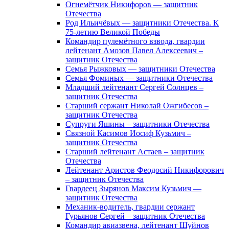
Огнемётчик Никифоров — защитник
Отечества
Род Ильичёвых — защитники Отечества. К
75-летию Великой Победы
Командир пулемётного взвода, гвардии
лейтенант Амозов Павел Алексеевич –
защитник Отечества
Семья Рыжковых — защитники Отечества
Семья Фоминых — защитники Отечества
Младший лейтенант Сергей Солнцев –
защитник Отечества
Старший сержант Николай Ожгибесов –
защитник Отечества
Супруги Яшины – защитники Отечества
Связной Касимов Иосиф Кузьмич –
защитник Отечества
Старший лейтенант Астаев – защитник
Отечества
Лейтенант Аристов Феодосий Никифорович
– защитник Отечества
Гвардеец Зырянов Максим Кузьмич —
защитник Отечества
Механик-водитель, гвардии сержант
Гурьянов Сергей – защитник Отечества
Командир авиазвена, лейтенант Шуйнов