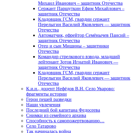
Михаил Иванович – защитник Отечества
Сержант Паршуткин Ефим Михайлович –
защитник Отечества
Кладовщик ГСМ, гвардии сержант
Перелыгин Василий Яковлевич — защитник
Отечества
Автоматчик, ефрейтор Семёнычев Паисий –
защитник Отечества
Отец и сын Мишины – защитники
Отечества
Командир стрелкового взвода, младший
лейтенант Зотов Игнатий Иванович —
защитник Отечества
Кладовщик ГСМ, гвардии сержант
Перелыгин Василий Яковлевич — защитник
Отечества
К.и.н., доцент Нефёдов В.Н. Село Уварово:
фрагменты истории
Герои пешей разведки
Наши увлечения
Последний бой капитана Федосеева
Снимки из семейного архива
Способность к самопожертвованию…
Село Татарово
Так начиналась война