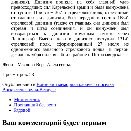
дивизия). Дивизия приняла на себя главный удар
превосходящих сил Карельской армии и была вынуждена
отступить. При этом 367-й стрелковый полк, отрезанный
от главных сил дивизии, был передан в состав 168-й
стрелковой дивизии (также от главных сил дивизии был
отрезан и штаб соединения, и он вынужден был
возвращаться к дивизии кружным путём через
Ленинград). Вместо него в дивизию поступил 131-й
стрелковый полк, сформированный 27 июля из
одноимённого запасного стрелкового полка. В первой
декаде октября полк вел бои в районе г. Петрозаводска.
Жена – Маслова Вера Алексеевна.
Просмотров:
53
Опубликовано в
Воинский мемориал рабочего посёлка
Воскресенское-на-Ветлуге
Минометчик
Пропавший без вести
Рядовой
Ваш комментарий будет первым