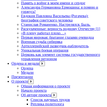
Память о войне в моем имени и сердце
Александра Германовна Ермошина: я помню и
горжусь!
Евдокия Павловна Васильева (Рогачева):
биография советского человека
Станислав Романенко. Настрелялся. Быль.
Раскулаченные: верность родному Отечеству [1]
«В плену работал плохо…»
Первая мировая: братание глазами очевидца
Военная судьба сибиряка
Артиллерийский разведчик-наблюдатель
Уникальная боевая операция
Церковь как элемент системы государственного
управления регионом
Ордена и медали
открыть
меню
Ордена
Медали
Презентации
О проекте
открыть
меню
Общая информация о проекте
Начало проекта
Об авторе проекта
открыть
меню
Список научных трудов
Реплика политолога