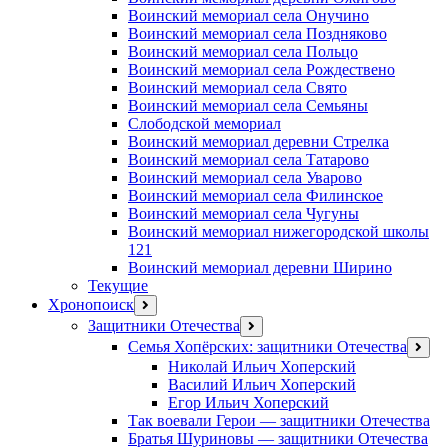
Воинский мемориал села Онучино
Воинский мемориал села Поздняково
Воинский мемориал села Польцо
Воинский мемориал села Рождествено
Воинский мемориал села Свято
Воинский мемориал села Семьяны
Слободской мемориал
Воинский мемориал деревни Стрелка
Воинский мемориал села Татарово
Воинский мемориал села Уварово
Воинский мемориал села Филинское
Воинский мемориал села Чугуны
Воинский мемориал нижегородской школы
121
Воинский мемориал деревни Ширино
Текущие
Хронопоиск
открыть
меню
Защитники Отечества
открыть
меню
Семья Хопёрских: защитники Отечества
откр
меню
Николай Ильич Хоперский
Василий Ильич Хоперский
Егор Ильич Хоперский
Так воевали Герои — защитники Отечества
Братья Шуриновы — защитники Отечества