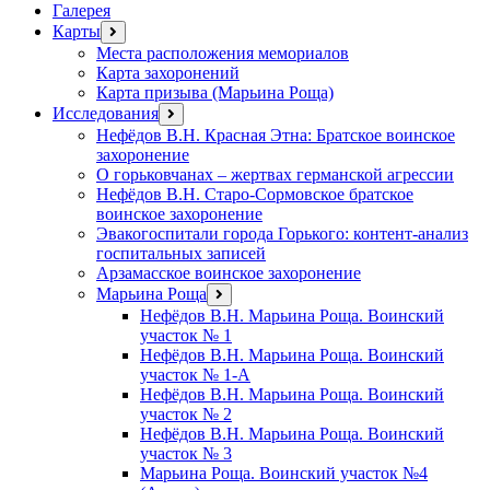
Галерея
Карты
открыть
меню
Места расположения мемориалов
Карта захоронений
Карта призыва (Марьина Роща)
Исследования
открыть
меню
Нефёдов В.Н. Красная Этна: Братское воинское
захоронение
О горьковчанах – жертвах германской агрессии
Нефёдов В.Н. Старо-Сормовское братское
воинское захоронение
Эвакогоспитали города Горького: контент-анализ
госпитальных записей
Арзамасское воинское захоронение
Марьина Роща
открыть
меню
Нефёдов В.Н. Марьина Роща. Воинский
участок № 1
Нефёдов В.Н. Марьина Роща. Воинский
участок № 1-А
Нефёдов В.Н. Марьина Роща. Воинский
участок № 2
Нефёдов В.Н. Марьина Роща. Воинский
участок № 3
Марьина Роща. Воинский участок №4