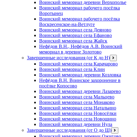
Воинский мемориал деревни Верхополье
Воинский мемориал рабочего посёлка
Воротынец
Воинский мемориал рабочего посёлка
Воскресенское-на-Ветлуге
Воинский мемориал села Деяново
Воинский мемориал села Ефаново
Воинский мемориал села Жайск
Нефёдов В.Н., Нефёдов А.В. Воинский
мемориал в деревне Золотово
Завершенные исследования (от К до Н)
открыть
меню
Воинский мемориал села Карачарово
Воинский мемориал села Клин
Воинский мемориал деревни Козловка
Нефёдов В.Н. Воинское захоронение в
посёлке Копосово
Воинский мемориал деревни Лазарево
Воинский мемориал села Мальцево
Воинский мемориал села Монаково
Воинский мемориал села Натальино
Воинский мемориал села Новосёлки
Воинский мемориал села Новошино
Воинский мемориал деревни Нула
Завершенные исследования (от О до Ш)
открыть
меню
Воинский мемориал деревни Ожигово