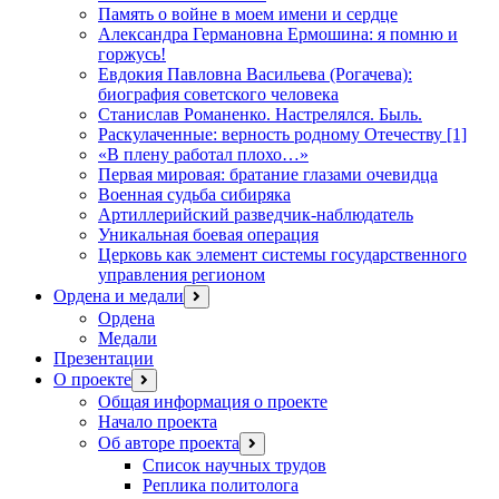
Память о войне в моем имени и сердце
Александра Германовна Ермошина: я помню и
горжусь!
Евдокия Павловна Васильева (Рогачева):
биография советского человека
Станислав Романенко. Настрелялся. Быль.
Раскулаченные: верность родному Отечеству [1]
«В плену работал плохо…»
Первая мировая: братание глазами очевидца
Военная судьба сибиряка
Артиллерийский разведчик-наблюдатель
Уникальная боевая операция
Церковь как элемент системы государственного
управления регионом
Ордена и медали
открыть
меню
Ордена
Медали
Презентации
О проекте
открыть
меню
Общая информация о проекте
Начало проекта
Об авторе проекта
открыть
меню
Список научных трудов
Реплика политолога