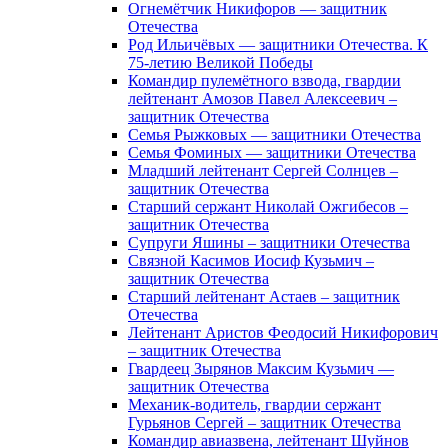
Огнемётчик Никифоров — защитник
Отечества
Род Ильичёвых — защитники Отечества. К
75-летию Великой Победы
Командир пулемётного взвода, гвардии
лейтенант Амозов Павел Алексеевич –
защитник Отечества
Семья Рыжковых — защитники Отечества
Семья Фоминых — защитники Отечества
Младший лейтенант Сергей Солнцев –
защитник Отечества
Старший сержант Николай Ожгибесов –
защитник Отечества
Супруги Яшины – защитники Отечества
Связной Касимов Иосиф Кузьмич –
защитник Отечества
Старший лейтенант Астаев – защитник
Отечества
Лейтенант Аристов Феодосий Никифорович
– защитник Отечества
Гвардеец Зырянов Максим Кузьмич —
защитник Отечества
Механик-водитель, гвардии сержант
Гурьянов Сергей – защитник Отечества
Командир авиазвена, лейтенант Шуйнов