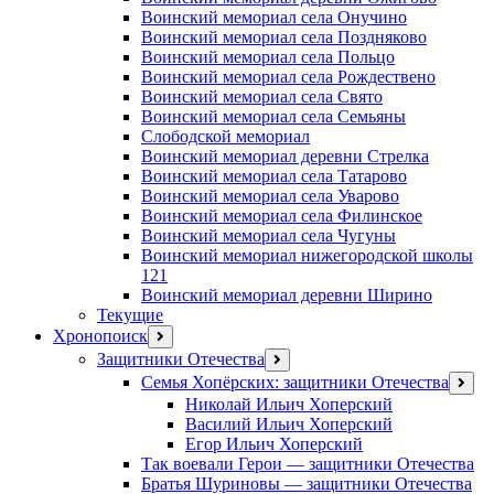
Воинский мемориал села Онучино
Воинский мемориал села Поздняково
Воинский мемориал села Польцо
Воинский мемориал села Рождествено
Воинский мемориал села Свято
Воинский мемориал села Семьяны
Слободской мемориал
Воинский мемориал деревни Стрелка
Воинский мемориал села Татарово
Воинский мемориал села Уварово
Воинский мемориал села Филинское
Воинский мемориал села Чугуны
Воинский мемориал нижегородской школы
121
Воинский мемориал деревни Ширино
Текущие
Хронопоиск
открыть
меню
Защитники Отечества
открыть
меню
Семья Хопёрских: защитники Отечества
откр
меню
Николай Ильич Хоперский
Василий Ильич Хоперский
Егор Ильич Хоперский
Так воевали Герои — защитники Отечества
Братья Шуриновы — защитники Отечества