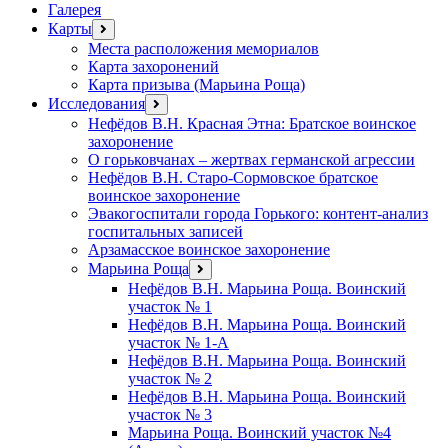
Галерея
Карты
открыть
меню
Места расположения мемориалов
Карта захоронений
Карта призыва (Марьина Роща)
Исследования
открыть
меню
Нефёдов В.Н. Красная Этна: Братское воинское
захоронение
О горьковчанах – жертвах германской агрессии
Нефёдов В.Н. Старо-Сормовское братское
воинское захоронение
Эвакогоспитали города Горького: контент-анализ
госпитальных записей
Арзамасское воинское захоронение
Марьина Роща
открыть
меню
Нефёдов В.Н. Марьина Роща. Воинский
участок № 1
Нефёдов В.Н. Марьина Роща. Воинский
участок № 1-А
Нефёдов В.Н. Марьина Роща. Воинский
участок № 2
Нефёдов В.Н. Марьина Роща. Воинский
участок № 3
Марьина Роща. Воинский участок №4