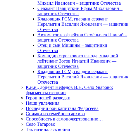
Михаил Иванович – защитник Отечества
Сержант Паршуткин Ефим Михайлович –
защитник Отечества
Кладовщик ГСМ, гвардии сержант
Перелыгин Василий Яковлевич — защитник
Отечества
Автоматчик, ефрейтор Семёнычев Паисий –
защитник Отечества
Отец и сын Мишины – защитники
Отечества
Командир стрелкового взвода, младший
лейтенант Зотов Игнатий Иванович —
защитник Отечества
Кладовщик ГСМ, гвардии сержант
Перелыгин Василий Яковлевич — защитник
Отечества
К.и.н., доцент Нефёдов В.Н. Село Уварово:
фрагменты истории
Герои пешей разведки
Наши увлечения
Последний бой капитана Федосеева
Снимки из семейного архива
Способность к самопожертвованию…
Село Татарово
Так начиналась война