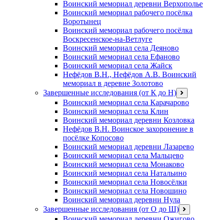
Воинский мемориал деревни Верхополье
Воинский мемориал рабочего посёлка
Воротынец
Воинский мемориал рабочего посёлка
Воскресенское-на-Ветлуге
Воинский мемориал села Деяново
Воинский мемориал села Ефаново
Воинский мемориал села Жайск
Нефёдов В.Н., Нефёдов А.В. Воинский
мемориал в деревне Золотово
Завершенные исследования (от К до Н)
открыть
меню
Воинский мемориал села Карачарово
Воинский мемориал села Клин
Воинский мемориал деревни Козловка
Нефёдов В.Н. Воинское захоронение в
посёлке Копосово
Воинский мемориал деревни Лазарево
Воинский мемориал села Мальцево
Воинский мемориал села Монаково
Воинский мемориал села Натальино
Воинский мемориал села Новосёлки
Воинский мемориал села Новошино
Воинский мемориал деревни Нула
Завершенные исследования (от О до Ш)
открыть
меню
Воинский мемориал деревни Ожигово