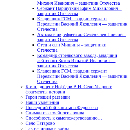
Михаил Иванович – защитник Отечества
Сержант Паршуткин Ефим Михайлович –
защитник Отечества
Кладовщик ГСМ, гвардии сержант
Перелыгин Василий Яковлевич — защитник
Отечества
Автоматчик, ефрейтор Семёнычев Паисий –
защитник Отечества
Отец и сын Мишины – защитники
Отечества
Командир стрелкового взвода, младший
лейтенант Зотов Игнатий Иванович —
защитник Отечества
Кладовщик ГСМ, гвардии сержант
Перелыгин Василий Яковлевич — защитник
Отечества
К.и.н., доцент Нефёдов В.Н. Село Уварово:
фрагменты истории
Герои пешей разведки
Наши увлечения
Последний бой капитана Федосеева
Снимки из семейного архива
Способность к самопожертвованию…
Село Татарово
Так начиналась война