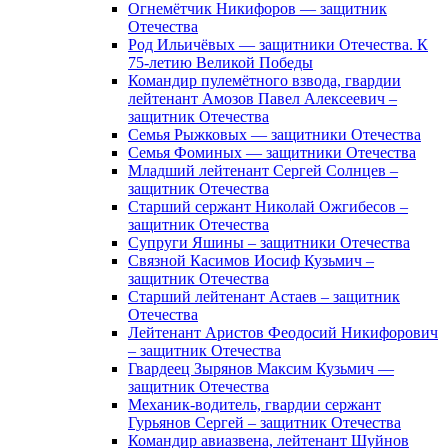
Огнемётчик Никифоров — защитник
Отечества
Род Ильичёвых — защитники Отечества. К
75-летию Великой Победы
Командир пулемётного взвода, гвардии
лейтенант Амозов Павел Алексеевич –
защитник Отечества
Семья Рыжковых — защитники Отечества
Семья Фоминых — защитники Отечества
Младший лейтенант Сергей Солнцев –
защитник Отечества
Старший сержант Николай Ожгибесов –
защитник Отечества
Супруги Яшины – защитники Отечества
Связной Касимов Иосиф Кузьмич –
защитник Отечества
Старший лейтенант Астаев – защитник
Отечества
Лейтенант Аристов Феодосий Никифорович
– защитник Отечества
Гвардеец Зырянов Максим Кузьмич —
защитник Отечества
Механик-водитель, гвардии сержант
Гурьянов Сергей – защитник Отечества
Командир авиазвена, лейтенант Шуйнов