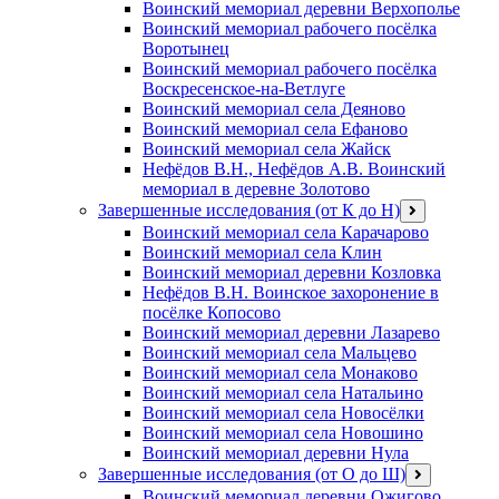
Воинский мемориал деревни Верхополье
Воинский мемориал рабочего посёлка
Воротынец
Воинский мемориал рабочего посёлка
Воскресенское-на-Ветлуге
Воинский мемориал села Деяново
Воинский мемориал села Ефаново
Воинский мемориал села Жайск
Нефёдов В.Н., Нефёдов А.В. Воинский
мемориал в деревне Золотово
Завершенные исследования (от К до Н)
открыть
меню
Воинский мемориал села Карачарово
Воинский мемориал села Клин
Воинский мемориал деревни Козловка
Нефёдов В.Н. Воинское захоронение в
посёлке Копосово
Воинский мемориал деревни Лазарево
Воинский мемориал села Мальцево
Воинский мемориал села Монаково
Воинский мемориал села Натальино
Воинский мемориал села Новосёлки
Воинский мемориал села Новошино
Воинский мемориал деревни Нула
Завершенные исследования (от О до Ш)
открыть
меню
Воинский мемориал деревни Ожигово