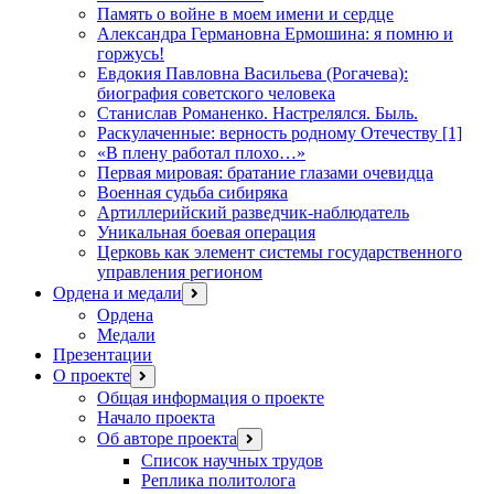
Память о войне в моем имени и сердце
Александра Германовна Ермошина: я помню и
горжусь!
Евдокия Павловна Васильева (Рогачева):
биография советского человека
Станислав Романенко. Настрелялся. Быль.
Раскулаченные: верность родному Отечеству [1]
«В плену работал плохо…»
Первая мировая: братание глазами очевидца
Военная судьба сибиряка
Артиллерийский разведчик-наблюдатель
Уникальная боевая операция
Церковь как элемент системы государственного
управления регионом
Ордена и медали
открыть
меню
Ордена
Медали
Презентации
О проекте
открыть
меню
Общая информация о проекте
Начало проекта
Об авторе проекта
открыть
меню
Список научных трудов
Реплика политолога