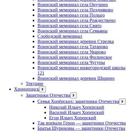
Воинский мемориал села Онучино
Воинский мемориал села Поздняково
Воинский мемориал села Польцо
Воинский мемориал села Рождествено
Воинский мемориал села Свято
Воинский мемориал села Семьяны
Слободской мемориал
Воинский мемориал деревни Стрелка
Воинский мемориал села Татарово
Воинский мемориал села Уварово
Воинский мемориал села Филинское
Воинский мемориал села Чугуны
Воинский мемориал нижегородской школы
121
Воинский мемориал деревни Ширино
Текущие
Хронопоиск
открыть
меню
Защитники Отечества
открыть
меню
Семья Хопёрских: защитники Отечества
откр
меню
Николай Ильич Хоперский
Василий Ильич Хоперский
Егор Ильич Хоперский
Так воевали Герои — защитники Отечества
Братья Шуриновы — защитники Отечества