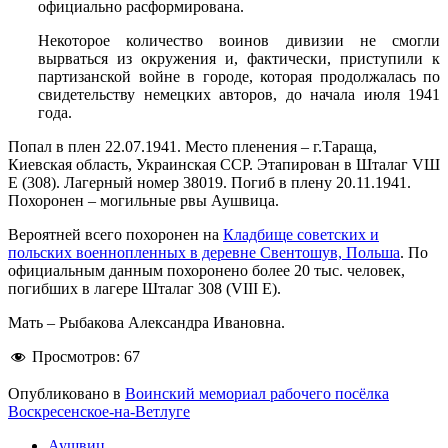
официально расформирована.
Некоторое количество воинов дивизии не смогли
вырваться из окружения и, фактически, приступили к
партизанской войне в городе, которая продолжалась по
свидетельству немецких авторов, до начала июля 1941
года.
Попал в плен 22.07.1941. Место пленения – г.Тараща,
Киевская область, Украинская ССР. Этапирован в Шталаг VШ
E (308). Лагерный номер 38019. Погиб в плену 20.11.1941.
Похоронен – могильные рвы Аушвица.
Вероятней всего похоронен на
Кладбище советских и
польских военнопленных в деревне Свентошув, Польша
. По
официальным данным похоронено более 20 тыс. человек,
погибших в лагере Шталаг 308 (VIII E).
Мать – Рыбакова Александра Ивановна.
Просмотров:
67
Опубликовано в
Воинский мемориал рабочего посёлка
Воскресенское-на-Ветлуге
Аушвиц