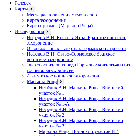
Галерея
Карты
открыть
меню
Места расположения мемориалов
Карта захоронений
Карта призыва (Марьина Роща)
Исследования
открыть
меню
Нефёдов В.Н. Красная Этна: Братское воинское
захоронение
О горьковчанах – жертвах германской агрессии
Нефёдов В.Н. Старо-Сормовское братское
воинское захоронение
Эвакогоспитали города Горького: контент-анализ
госпитальных записей
Арзамасское воинское захоронение
Марьина Роща
открыть
меню
Нефёдов В.Н. Марьина Роща. Воинский
участок № 1
Нефёдов В.Н. Марьина Роща. Воинский
участок № 1-А
Нефёдов В.Н. Марьина Роща. Воинский
участок № 2
Нефёдов В.Н. Марьина Роща. Воинский
участок № 3
Марьина Роща. Воинский участок №4