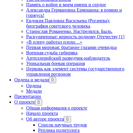
Память о войне в моем имени и сердце
Александра Германовна Ермошина: я помню и
горжусь!
Евдокия Павловна Васильева (Рогачева):
биография советского человека
Станислав Романенко. Настрелялся. Быль.
Раскулаченные: верность родному Отечеству [1]
«В плену работал плохо…»
Первая мировая: братание глазами очевидца
Военная судьба сибиряка
Артиллерийский разведчик-наблюдатель
Уникальная боевая операция
Церковь как элемент системы государственного
управления регионом
Ордена и медали
открыть
меню
Ордена
Медали
Презентации
О проекте
открыть
меню
Общая информация о проекте
Начало проекта
Об авторе проекта
открыть
меню
Список научных трудов
Реплика политолога