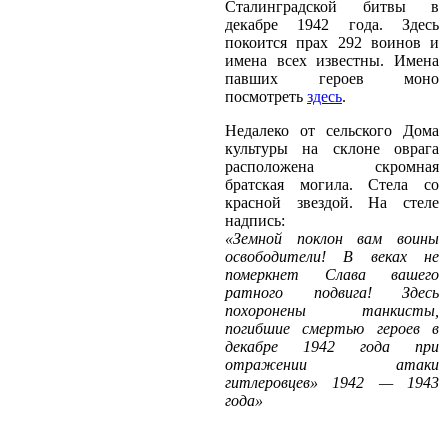
Сталинградской битвы в
декабре 1942 года. Здесь
покоится прах 292 воинов и
имена всех известны. Имена
павших героев моно
посмотреть
здесь
.
Недалеко от сельского Дома
культуры на склоне оврага
расположена скромная
братская могила. Стела со
красной звездой. На стеле
надпись:
«Земной поклон вам воины
освободители! В веках не
померкнет Слава вашего
ратного подвига! Здесь
похоронены танкисты,
погибшие смертью героев в
декабре 1942 года при
отражении атаки
гитлеровцев» 1942 — 1943
года»