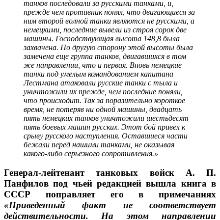
танков последовали за русскими танками, и,
прежде чем противник понял, что двигающиеся за
ним второй волной танки являются не русскими, а
немецкими, последние вывели из строя сорок две
машины. Господствующая высота 148,8 была
захвачена. По другую сторону этой высоты была
замечена еще группа танков, двигавшихся в том
же направлении, что и первая. Вновь немецкие
танки под умелым командованием капитана
Лестмана атаковали русские танки с тыла и
уничтожили их прежде, чем последние поняли,
что происходит. Так за поразительно короткое
время, не потеряв ни одной машины, двадцать
пять немецких танков уничтожили шестьдесят
пять боевых машин русских. Этот бой привел к
срыву русского наступления. Оставшиеся части
бежали перед нашими танками, не оказывая
какого-либо серьезного сопротивления.»
Генерал-лейтенант танковых войск А. П.
Панфилов под чьей редакцией вышла книга в
СССР поправляет его в примечаниях
«Приведенный факт не соответствует
действительности. На этом направлении