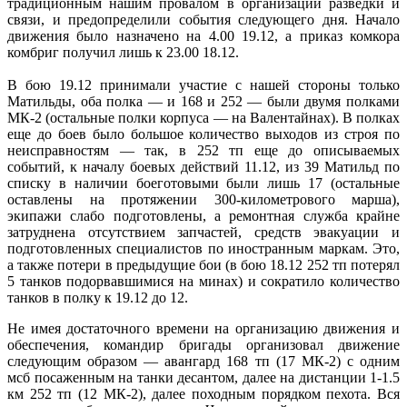
традиционным нашим провалом в организации разведки и
связи, и предопределили события следующего дня. Начало
движения было назначено на 4.00 19.12, а приказ комкора
комбриг получил лишь к 23.00 18.12.
В бою 19.12 принимали участие с нашей стороны только
Матильды, оба полка — и 168 и 252 — были двумя полками
МК-2 (остальные полки корпуса — на Валентайнах). В полках
еще до боев было большое количество выходов из строя по
неисправностям — так, в 252 тп еще до описываемых
событий, к началу боевых действий 11.12, из 39 Матильд по
списку в наличии боеготовыми были лишь 17 (остальные
оставлены на протяжении 300-километрового марша),
экипажи слабо подготовлены, а ремонтная служба крайне
затруднена отсутствием запчастей, средств эвакуации и
подготовленных специалистов по иностранным маркам. Это,
а также потери в предыдущие бои (в бою 18.12 252 тп потерял
5 танков подорвавшимися на минах) и сократило количество
танков в полку к 19.12 до 12.
Не имея достаточного времени на организацию движения и
обеспечения, командир бригады организовал движение
следующим образом — авангард 168 тп (17 МК-2) с одним
мсб посаженным на танки десантом, далее на дистанции 1-1.5
км 252 тп (12 МК-2), далее походным порядком пехота. Вся