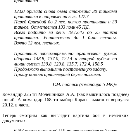
противника.
12.00 бригада снова была атакована 30 танками
противника в направлении выс. 127.7
Перед бригадой до 2 пех. полков противника и 30
танков. Отмечается 133 полк 45 ПД.
Всего подбито за день 19.12.42 до 25 танков
противника. Уничтожено до 1 б-на пехоты.
Взято 12 чел. пленных.
Противник заблаговременно организовал рубеж
обороны 148.8, 137.0, 122.4 и второй рубеж по
линии высот 130.8, 129.8, 135.7, 172.4, 158.5
Продолжаю выполнять поставленную задачу.
Прошу помочь артиллерией двумя полками.
Г.М. подпись (командира 5 МК)»
Командир 225 тп Мочешников А.А. (как выяснилось позднее)
погиб. А командир 168 тп майор Карась выжил и вернулся
20.12. в часть.
Теперь смотрим как выглядит картина боя в немецких
документах.
6.50( время немецкое) 110 панцергренадерский полк