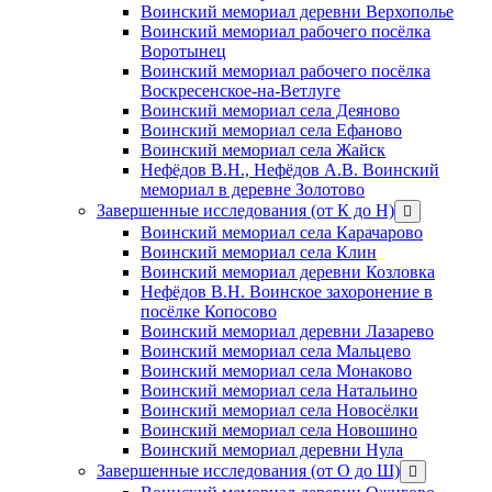
Воинский мемориал деревни Верхополье
Воинский мемориал рабочего посёлка
Воротынец
Воинский мемориал рабочего посёлка
Воскресенское-на-Ветлуге
Воинский мемориал села Деяново
Воинский мемориал села Ефаново
Воинский мемориал села Жайск
Нефёдов В.Н., Нефёдов А.В. Воинский
мемориал в деревне Золотово
Завершенные исследования (от К до Н)
открыть
меню
Воинский мемориал села Карачарово
Воинский мемориал села Клин
Воинский мемориал деревни Козловка
Нефёдов В.Н. Воинское захоронение в
посёлке Копосово
Воинский мемориал деревни Лазарево
Воинский мемориал села Мальцево
Воинский мемориал села Монаково
Воинский мемориал села Натальино
Воинский мемориал села Новосёлки
Воинский мемориал села Новошино
Воинский мемориал деревни Нула
Завершенные исследования (от О до Ш)
открыть
меню