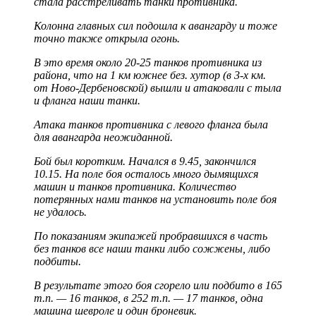
стала расстреливать танки противника.
Колонна главных сил подошла к авангарду и тоже
точно также открыла огонь.
В это время около 20-25 танков противника из
района, что на 1 км южнее без. хутор (в 3-х км.
от Ново-Дербеновской) вышли и атаковали с тыла
и фланга наши танки.
Атака танков противника с левого фланга была
для авангарда неожиданной.
Бой был коротким. Начался в 9.45, закончился
10.15. На поле боя осталось много дымящихся
машин и танков противника. Количество
потерянных нами танков на установить поле боя
не удалось.
По показаниям экипажей пробравшихся в часть
без танков все наши танки либо сожжены, либо
подбиты.
В результате этого боя сгорело или подбито в 165
т.п. — 16 танков, в 252 т.п. — 17 танков, одна
машина шевроле и один броневик.