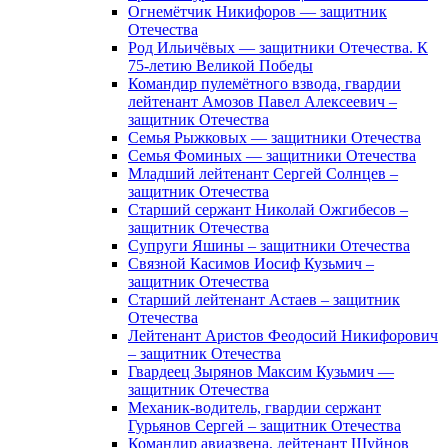
Огнемётчик Никифоров — защитник
Отечества
Род Ильичёвых — защитники Отечества. К
75-летию Великой Победы
Командир пулемётного взвода, гвардии
лейтенант Амозов Павел Алексеевич –
защитник Отечества
Семья Рыжковых — защитники Отечества
Семья Фоминых — защитники Отечества
Младший лейтенант Сергей Солнцев –
защитник Отечества
Старший сержант Николай Ожгибесов –
защитник Отечества
Супруги Яшины – защитники Отечества
Связной Касимов Иосиф Кузьмич –
защитник Отечества
Старший лейтенант Астаев – защитник
Отечества
Лейтенант Аристов Феодосий Никифорович
– защитник Отечества
Гвардеец Зырянов Максим Кузьмич —
защитник Отечества
Механик-водитель, гвардии сержант
Гурьянов Сергей – защитник Отечества
Командир авиазвена, лейтенант Шуйнов