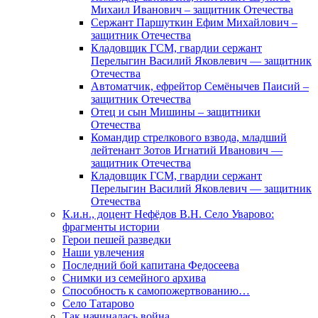
Михаил Иванович – защитник Отечества
Сержант Паршуткин Ефим Михайлович –
защитник Отечества
Кладовщик ГСМ, гвардии сержант
Перелыгин Василий Яковлевич — защитник
Отечества
Автоматчик, ефрейтор Семёнычев Паисий –
защитник Отечества
Отец и сын Мишины – защитники
Отечества
Командир стрелкового взвода, младший
лейтенант Зотов Игнатий Иванович —
защитник Отечества
Кладовщик ГСМ, гвардии сержант
Перелыгин Василий Яковлевич — защитник
Отечества
К.и.н., доцент Нефёдов В.Н. Село Уварово:
фрагменты истории
Герои пешей разведки
Наши увлечения
Последний бой капитана Федосеева
Снимки из семейного архива
Способность к самопожертвованию…
Село Татарово
Так начиналась война