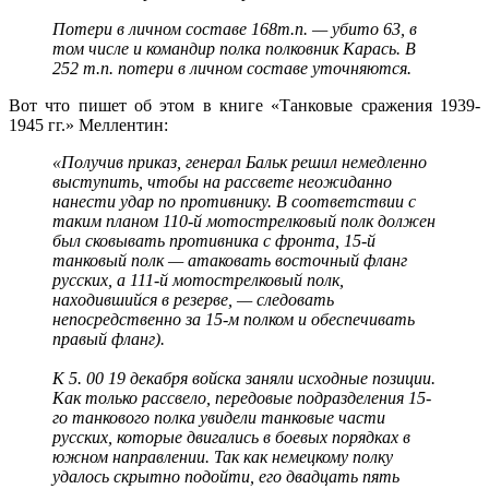
Потери в личном составе 168т.п. — убито 63, в
том числе и командир полка полковник Карась. В
252 т.п. потери в личном составе уточняются.
Вот что пишет об этом в книге «Танковые сражения 1939-
1945 гг.» Меллентин:
«Получив приказ, генерал Бальк решил немедленно
выступить, чтобы на рассвете неожиданно
нанести удар по противнику. В соответствии с
таким планом 110-й мотострелковый полк должен
был сковывать противника с фронта, 15-й
танковый полк — атаковать восточный фланг
русских, а 111-й мотострелковый полк,
находившийся в резерве, — следовать
непосредственно за 15-м полком и обеспечивать
правый фланг).
К 5. 00 19 декабря войска заняли исходные позиции.
Как только рассвело, передовые подразделения 15-
го танкового полка увидели танковые части
русских, которые двигались в боевых порядках в
южном направлении. Так как немецкому полку
удалось скрытно подойти, его двадцать пять