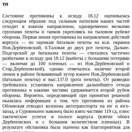
тп
Состояние противника к исходу 18.12 оценивалась
следующим образом: под сильным натиском наших частей
отходит в южном направлении, одновременно мелкими
группами пехоты и танков укрепляясь на тыловом рубеже
обороны. Первая линия противника на направлении действий
корпуса — по оценкам батальон пехоты на ю.в. окраина
Нов.Дербеновский, б.Таловая до двух рот пехоты, Дальне-
Подгорский до батальона пехоты — считались частично
разбитыми к исходу дня 18.12 (выбиты с большими потерями
— включая до 100 пленных — из Нов.Дербеновский и
Стар.Дербеновский), однако отмечалось наличие второй
линии в районе безымянный хутор южнее Нов.Дербеновский
(батальон пехоты) и выс.137.0 (рота пехоты). От разведки
требовалось установить направления дальнейшего отхода
противника и какими частями удерживается второй рубеж
обороны. Вероятно, определяющей при принятии решений
оказалась информация о том, что противник из района
Обливская отводил колонны автотранспорта на юг и юго-
запад, а Суровикино наконец было взято частями 119 сд, плюс
тактические успехи в полосе корпуса (взятие обоих
Дербеновских и с большим количеством пленных). В
результате обстановка была оценена как благоприятная для