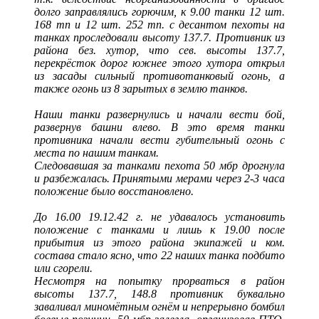
долго заправлялись горючим, к 9.00 танки 12 шт.
168 тп и 12 шт. 252 тп. с десантом пехоты на
танках проследовали высоту 137.7. Противник из
района без. хутор, что сев. высоты 137.7,
перекрёсток дорог южнее этого хутора открыл
из засады сильный противотанковый огонь, а
также огонь из 8 зарытых в землю танков.
Наши танки развернулись и начали вести бой,
развернув башни влево. В это время танки
противника начали вести губительный огонь с
места по нашим танкам.
Следовавшая за танками пехота 50 мбр дрогнула
и разбежалась. Принятыми мерами через 2-3 часа
положение было восстановлено.
До 16.00 19.12.42 г. не удавалось установить
положение с танками и лишь к 19.00 после
прибытия из этого района экипажей и ком.
состава стало ясно, что 22 наших танка подбито
или сгорели.
Несмотря на попытку прорваться в район
высоты 137.7, 148.8 противник буквально
заваливал миномётным огнём и непрерывно бомбил