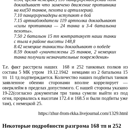
докладывает что замечено движение противника
на юг(50 танков, пехота и артиллерия).
7.10 панцергренадеры вступают в бой
7.15 артнаблюдатели 119 артполка докладывают
«силы противника — 24 танка и 3-4 батальона
пехоты».
7.50 2 батальон 15 тп контратакует наши танки
с тыла в районе высоты 148,8
8.42 немецкие танкисты докладывают о победе
8.59 доклад «уничтожены 25 танков, 2 немецких
танка получили незначительные повреждения»
Т.е. факт расстрела наших 168 и 252 танковых полков из
состава 5 МК утром 19.12.1942 немцами из 2 батальона 15
тп 11 тд подтверждается. Количество наших подбитых танков
заявленное обеими сторонами вполне коррелирует —
оверклейм в пределах допустимого. С нашей стороны указано
19-22(согласно документам три танка сумели выйти из под
огня, прорвались к высотам 172.4 и 168.5 и были подбиты уже
там), с немецкой 25.
https://zhur-from-rkka.livejournal.com/1329.html
Некоторые подробности разгрома 168 тп и 252