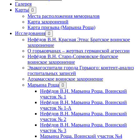
Галерея
Карты
открыть
меню
Места расположения мемориалов
Карта захоронений
Карта призыва (Марьина Роща)
Исследования
открыть
меню
Нефёдов В.Н. Красная Этна: Братское воинское
захоронение
О горьковчанах – жертвах германской агрессии
Нефёдов В.Н. Старо-Сормовское братское
воинское захоронение
Эвакогоспитали города Горького: контент-анализ
госпитальных записей
Арзамасское воинское захоронение
Марьина Роща
открыть
меню
Нефёдов В.Н. Марьина Роща. Воинский
участок № 1
Нефёдов В.Н. Марьина Роща. Воинский
участок № 1-А
Нефёдов В.Н. Марьина Роща. Воинский
участок № 2
Нефёдов В.Н. Марьина Роща. Воинский
участок № 3
Марьина Роща. Воинский участок №4