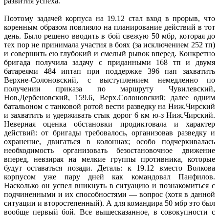
развития успеха.
Поэтому задачей корпуса на 19.12 стал вход в прорыв, что
коренным образом повлияло на планирование действий в тот
день. Было решено вводить в бой свежую 50 мбр, которая до
тех пор не принимала участия в боях (за исключением 252 тп)
и совершить ею глубокий и смелый рывок вперед. Конкретно
бригада получила задачу с приданными 168 тп и двумя
батареями 484 иптап при поддержке 396 пап захватить
Верхне-Солоновский, с выступлением немедленно по
получении приказа по маршруту Чувилевский,
Нов.Дербеновский, 159.6, Верх.Солоновский; далее одним
батальоном с танковой ротой вести разведку на Ниж.Чирский
и захватить и удерживать стык дорог 6 км ю-з Ниж.Чирский.
Неверная оценка обстановки продиктовала и характер
действий: от бригады требовалось, организовав разведку и
охранение, двигаться в колоннах; особо подчеркивалась
необходимость организовать безостановочное движение
вперед, невзирая на мелкие группы противника, которые
будут оставаться позади. Деталь: к 19.12 вместо Волкова
корпусом уже пару дней как командовал Панфилов.
Насколько он успел вникнуть в ситуацию и познакомиться с
подчиненными и их способностями — вопрос (хотя в данной
ситуации и второстепенный). А для командира 50 мбр это был
вообще первый бой. Все вышесказанное, в совокупности с