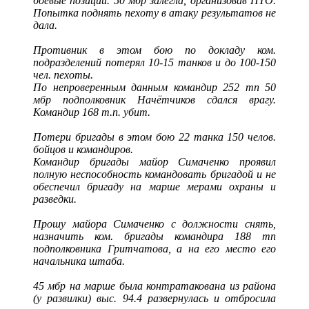
боевые позиции. 50 мбр залегла, организовав ПТО.
Попытка поднять пехоту в атаку результатов не
дала.
Противник в этом бою по докладу ком.
подразделений потерял 10-15 танков и до 100-150
чел. пехоты.
По непроверенным данным командир 252 тп 50
мбр подполковник Начётчиков сдался врагу.
Командир 168 т.п. убит.
Потери бригады в этом бою 22 танка 150 челов.
бойцов и командиров.
Командир бригады майор Симаченко проявил
полную неспособность командовать бригадой и не
обеспечил бригаду на марше мерами охраны и
разведки.
Прошу майора Симаченко с должности снять,
назначить ком. бригады командира 188 тп
подполковника Гритчатова, а на его место его
начальника штаба.
45 мбр на марше была контратакована из района
(у развилки) выс. 94.4 развернулась и отбросила