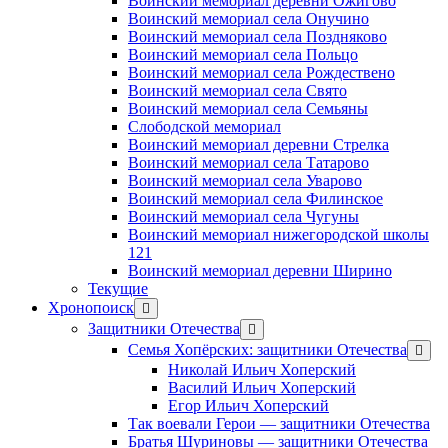
Воинский мемориал деревни Ожигово
Воинский мемориал села Онучино
Воинский мемориал села Поздняково
Воинский мемориал села Польцо
Воинский мемориал села Рождествено
Воинский мемориал села Свято
Воинский мемориал села Семьяны
Слободской мемориал
Воинский мемориал деревни Стрелка
Воинский мемориал села Татарово
Воинский мемориал села Уварово
Воинский мемориал села Филинское
Воинский мемориал села Чугуны
Воинский мемориал нижегородской школы
121
Воинский мемориал деревни Ширино
Текущие
Хронопоиск
открыть
меню
Защитники Отечества
открыть
меню
Семья Хопёрских: защитники Отечества
откр
меню
Николай Ильич Хоперский
Василий Ильич Хоперский
Егор Ильич Хоперский
Так воевали Герои — защитники Отечества
Братья Шуриновы — защитники Отечества