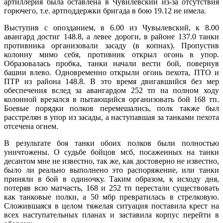
артиллерия была оставлена в Чувилевский из-за отсутствия
горючего, т.е. артподдержки бригада в бою 19.12 не имела.
Выступив с опозданием, в 6.00 из Чувылевский, к 8.00
авангард достиг 148.8, а левее дороги, в районе 137.0 танки
противника организовали засаду (в копнах). Пропустив
колонну мимо себя, противник открыл огонь в упор.
Образовалась пробка, танки начали вести бой, повернув
башни влево. Одновременно открыли огонь пехота, ПТО и
ПТР из района 148.8. В это время двигавшийся без мер
обеспечения вслед за авангардом 252 тп на полном ходу
колонной врезался в пытающийся организовать бой 168 тп.
Боевые порядки полков перемешались, полк также был
расстрелян в упор из засады, а наступавшая за танками пехота
отсечена огнем.
В результате боя танки обоих полков были полностью
уничтожены. О судьбе бойцов мсб, посаженных на танки
десантом мне не известно, так же, как достоверно не известно,
было ли реально выполнено это распоряжение, или танки
приняли в бой в одиночку. Таким образом, к исходу дня,
потеряв всю матчасть, 168 и 252 тп перестали существовать
как танковые полки, а 50 мбр превратилась в стрелковую.
Сложившаяся в целом тяжелая ситуация поставила крест на
всех наступательных планах и заставила корпус перейти в