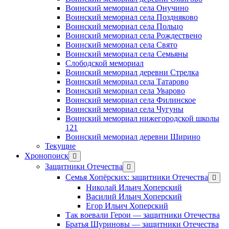
Воинский мемориал села Онучино
Воинский мемориал села Поздняково
Воинский мемориал села Польцо
Воинский мемориал села Рождествено
Воинский мемориал села Свято
Воинский мемориал села Семьяны
Слободской мемориал
Воинский мемориал деревни Стрелка
Воинский мемориал села Татарово
Воинский мемориал села Уварово
Воинский мемориал села Филинское
Воинский мемориал села Чугуны
Воинский мемориал нижегородской школы
121
Воинский мемориал деревни Ширино
Текущие
Хронопоиск
открыть
меню
Защитники Отечества
открыть
меню
Семья Хопёрских: защитники Отечества
откр
меню
Николай Ильич Хоперский
Василий Ильич Хоперский
Егор Ильич Хоперский
Так воевали Герои — защитники Отечества
Братья Шуриновы — защитники Отечества