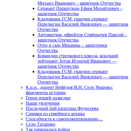
Михаил Иванович – защитник Отечества
Сержант Паршуткин Ефим Михайлович –
защитник Отечества
Кладовщик ГСМ, гвардии сержант
Перелыгин Василий Яковлевич — защитник
Отечества
Автоматчик, ефрейтор Семёнычев Паисий –
защитник Отечества
Отец и сын Мишины – защитники
Отечества
Командир стрелкового взвода, младший
лейтенант Зотов Игнатий Иванович —
защитник Отечества
Кладовщик ГСМ, гвардии сержант
Перелыгин Василий Яковлевич — защитник
Отечества
К.и.н., доцент Нефёдов В.Н. Село Уварово:
фрагменты истории
Герои пешей разведки
Наши увлечения
Последний бой капитана Федосеева
Снимки из семейного архива
Способность к самопожертвованию…
Село Татарово
Так начиналась война