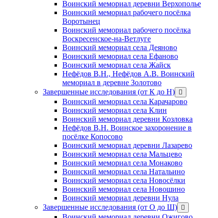
Воинский мемориал деревни Верхополье
Воинский мемориал рабочего посёлка
Воротынец
Воинский мемориал рабочего посёлка
Воскресенское-на-Ветлуге
Воинский мемориал села Деяново
Воинский мемориал села Ефаново
Воинский мемориал села Жайск
Нефёдов В.Н., Нефёдов А.В. Воинский
мемориал в деревне Золотово
Завершенные исследования (от К до Н)
открыть
меню
Воинский мемориал села Карачарово
Воинский мемориал села Клин
Воинский мемориал деревни Козловка
Нефёдов В.Н. Воинское захоронение в
посёлке Копосово
Воинский мемориал деревни Лазарево
Воинский мемориал села Мальцево
Воинский мемориал села Монаково
Воинский мемориал села Натальино
Воинский мемориал села Новосёлки
Воинский мемориал села Новошино
Воинский мемориал деревни Нула
Завершенные исследования (от О до Ш)
открыть
меню
Воинский мемориал деревни Ожигово