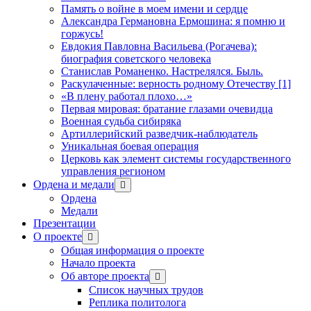
Память о войне в моем имени и сердце
Александра Германовна Ермошина: я помню и
горжусь!
Евдокия Павловна Васильева (Рогачева):
биография советского человека
Станислав Романенко. Настрелялся. Быль.
Раскулаченные: верность родному Отечеству [1]
«В плену работал плохо…»
Первая мировая: братание глазами очевидца
Военная судьба сибиряка
Артиллерийский разведчик-наблюдатель
Уникальная боевая операция
Церковь как элемент системы государственного
управления регионом
Ордена и медали
открыть
меню
Ордена
Медали
Презентации
О проекте
открыть
меню
Общая информация о проекте
Начало проекта
Об авторе проекта
открыть
меню
Список научных трудов
Реплика политолога