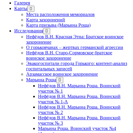
Галерея
Карты
открыть
меню
Места расположения мемориалов
Карта захоронений
Карта призыва (Марьина Роща)
Исследования
открыть
меню
Нефёдов В.Н. Красная Этна: Братское воинское
захоронение
О горьковчанах – жертвах германской агрессии
Нефёдов В.Н. Старо-Сормовское братское
воинское захоронение
Эвакогоспитали города Горького: контент-анализ
госпитальных записей
Арзамасское воинское захоронение
Марьина Роща
открыть
меню
Нефёдов В.Н. Марьина Роща. Воинский
участок № 1
Нефёдов В.Н. Марьина Роща. Воинский
участок № 1-А
Нефёдов В.Н. Марьина Роща. Воинский
участок № 2
Нефёдов В.Н. Марьина Роща. Воинский
участок № 3
Марьина Роща. Воинский участок №4