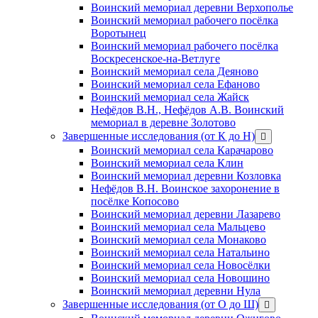
Воинский мемориал деревни Верхополье
Воинский мемориал рабочего посёлка
Воротынец
Воинский мемориал рабочего посёлка
Воскресенское-на-Ветлуге
Воинский мемориал села Деяново
Воинский мемориал села Ефаново
Воинский мемориал села Жайск
Нефёдов В.Н., Нефёдов А.В. Воинский
мемориал в деревне Золотово
Завершенные исследования (от К до Н)
открыть
меню
Воинский мемориал села Карачарово
Воинский мемориал села Клин
Воинский мемориал деревни Козловка
Нефёдов В.Н. Воинское захоронение в
посёлке Копосово
Воинский мемориал деревни Лазарево
Воинский мемориал села Мальцево
Воинский мемориал села Монаково
Воинский мемориал села Натальино
Воинский мемориал села Новосёлки
Воинский мемориал села Новошино
Воинский мемориал деревни Нула
Завершенные исследования (от О до Ш)
открыть
меню