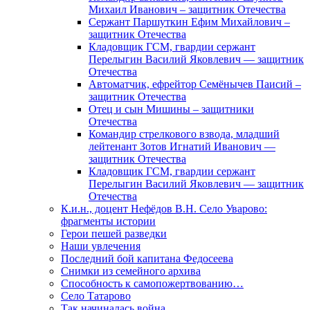
Михаил Иванович – защитник Отечества
Сержант Паршуткин Ефим Михайлович –
защитник Отечества
Кладовщик ГСМ, гвардии сержант
Перелыгин Василий Яковлевич — защитник
Отечества
Автоматчик, ефрейтор Семёнычев Паисий –
защитник Отечества
Отец и сын Мишины – защитники
Отечества
Командир стрелкового взвода, младший
лейтенант Зотов Игнатий Иванович —
защитник Отечества
Кладовщик ГСМ, гвардии сержант
Перелыгин Василий Яковлевич — защитник
Отечества
К.и.н., доцент Нефёдов В.Н. Село Уварово:
фрагменты истории
Герои пешей разведки
Наши увлечения
Последний бой капитана Федосеева
Снимки из семейного архива
Способность к самопожертвованию…
Село Татарово
Так начиналась война