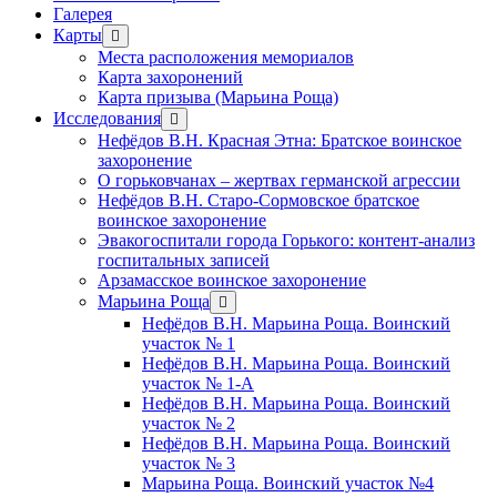
Галерея
Карты
открыть
меню
Места расположения мемориалов
Карта захоронений
Карта призыва (Марьина Роща)
Исследования
открыть
меню
Нефёдов В.Н. Красная Этна: Братское воинское
захоронение
О горьковчанах – жертвах германской агрессии
Нефёдов В.Н. Старо-Сормовское братское
воинское захоронение
Эвакогоспитали города Горького: контент-анализ
госпитальных записей
Арзамасское воинское захоронение
Марьина Роща
открыть
меню
Нефёдов В.Н. Марьина Роща. Воинский
участок № 1
Нефёдов В.Н. Марьина Роща. Воинский
участок № 1-А
Нефёдов В.Н. Марьина Роща. Воинский
участок № 2
Нефёдов В.Н. Марьина Роща. Воинский
участок № 3
Марьина Роща. Воинский участок №4