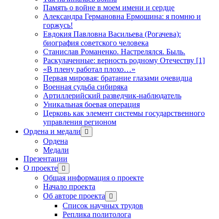
Память о войне в моем имени и сердце
Александра Германовна Ермошина: я помню и
горжусь!
Евдокия Павловна Васильева (Рогачева):
биография советского человека
Станислав Романенко. Настрелялся. Быль.
Раскулаченные: верность родному Отечеству [1]
«В плену работал плохо…»
Первая мировая: братание глазами очевидца
Военная судьба сибиряка
Артиллерийский разведчик-наблюдатель
Уникальная боевая операция
Церковь как элемент системы государственного
управления регионом
Ордена и медали
открыть
меню
Ордена
Медали
Презентации
О проекте
открыть
меню
Общая информация о проекте
Начало проекта
Об авторе проекта
открыть
меню
Список научных трудов
Реплика политолога