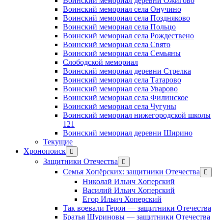
Воинский мемориал деревни Ожигово
Воинский мемориал села Онучино
Воинский мемориал села Поздняково
Воинский мемориал села Польцо
Воинский мемориал села Рождествено
Воинский мемориал села Свято
Воинский мемориал села Семьяны
Слободской мемориал
Воинский мемориал деревни Стрелка
Воинский мемориал села Татарово
Воинский мемориал села Уварово
Воинский мемориал села Филинское
Воинский мемориал села Чугуны
Воинский мемориал нижегородской школы
121
Воинский мемориал деревни Ширино
Текущие
Хронопоиск
открыть
меню
Защитники Отечества
открыть
меню
Семья Хопёрских: защитники Отечества
откр
меню
Николай Ильич Хоперский
Василий Ильич Хоперский
Егор Ильич Хоперский
Так воевали Герои — защитники Отечества
Братья Шуриновы — защитники Отечества