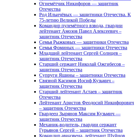
Огнемётчик Никифоров — защитник
Отечества
Род Ильичёвых — защитники Отечества. К
75-летию Великой Победы
Командир пулемётного взвода, гвардии
лейтенант Амозов Павел Алексеевич –
защитник Отечества
Семья Рыжковых — защитники Отечества
Семья Фоминых — защитники Отечества
Младший лейтенант Сергей Солнцев –
защитник Отечества
Старший сержант Николай Ожгибесов –
защитник Отечества
Супруги Яшины – защитники Отечества
Связной Касимов Иосиф Кузьмич –
защитник Отечества
Старший лейтенант Астаев – защитник
Отечества
Лейтенант Аристов Феодосий Никифорович
– защитник Отечества
Гвардеец Зырянов Максим Кузьмич —
защитник Отечества
Механик-водитель, гвардии сержант
Гурьянов Сергей – защитник Отечества
Командир авиазвена, лейтенант Шуйнов