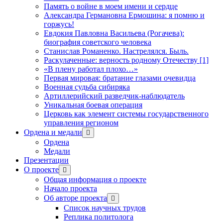
Память о войне в моем имени и сердце
Александра Германовна Ермошина: я помню и
горжусь!
Евдокия Павловна Васильева (Рогачева):
биография советского человека
Станислав Романенко. Настрелялся. Быль.
Раскулаченные: верность родному Отечеству [1]
«В плену работал плохо…»
Первая мировая: братание глазами очевидца
Военная судьба сибиряка
Артиллерийский разведчик-наблюдатель
Уникальная боевая операция
Церковь как элемент системы государственного
управления регионом
Ордена и медали
открыть
меню
Ордена
Медали
Презентации
О проекте
открыть
меню
Общая информация о проекте
Начало проекта
Об авторе проекта
открыть
меню
Список научных трудов
Реплика политолога