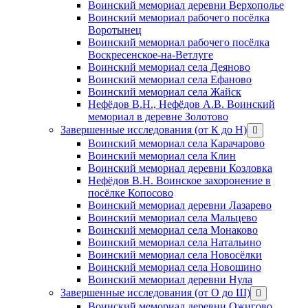
Воинский мемориал деревни Верхополье
Воинский мемориал рабочего посёлка
Воротынец
Воинский мемориал рабочего посёлка
Воскресенское-на-Ветлуге
Воинский мемориал села Деяново
Воинский мемориал села Ефаново
Воинский мемориал села Жайск
Нефёдов В.Н., Нефёдов А.В. Воинский
мемориал в деревне Золотово
Завершенные исследования (от К до Н)
открыть
меню
Воинский мемориал села Карачарово
Воинский мемориал села Клин
Воинский мемориал деревни Козловка
Нефёдов В.Н. Воинское захоронение в
посёлке Копосово
Воинский мемориал деревни Лазарево
Воинский мемориал села Мальцево
Воинский мемориал села Монаково
Воинский мемориал села Натальино
Воинский мемориал села Новосёлки
Воинский мемориал села Новошино
Воинский мемориал деревни Нула
Завершенные исследования (от О до Ш)
открыть
меню
Воинский мемориал деревни Ожигово