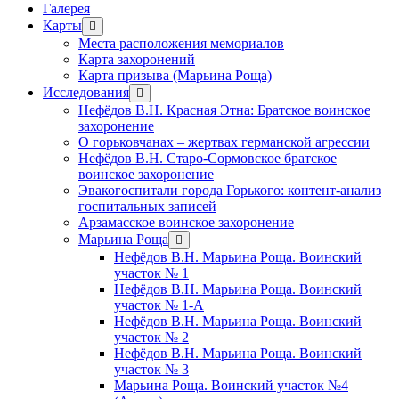
Галерея
Карты
открыть
меню
Места расположения мемориалов
Карта захоронений
Карта призыва (Марьина Роща)
Исследования
открыть
меню
Нефёдов В.Н. Красная Этна: Братское воинское
захоронение
О горьковчанах – жертвах германской агрессии
Нефёдов В.Н. Старо-Сормовское братское
воинское захоронение
Эвакогоспитали города Горького: контент-анализ
госпитальных записей
Арзамасское воинское захоронение
Марьина Роща
открыть
меню
Нефёдов В.Н. Марьина Роща. Воинский
участок № 1
Нефёдов В.Н. Марьина Роща. Воинский
участок № 1-А
Нефёдов В.Н. Марьина Роща. Воинский
участок № 2
Нефёдов В.Н. Марьина Роща. Воинский
участок № 3
Марьина Роща. Воинский участок №4