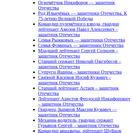
Огнемётчик Никифоров — защитник
Отечества
Род Ильичёвых — защитники Отечества. К
75-летию Великой Победы
Командир пулемётного взвода, гвардии
лейтенант Амозов Павел Алексеевич –
защитник Отечества
Семья Рыжковых — защитники Отечества
Семья Фоминых — защитники Отечества
Младший лейтенант Сергей Солнцев –
защитник Отечества
Старший сержант Николай Ожгибесов –
защитник Отечества
Супруги Яшины – защитники Отечества
Связной Касимов Иосиф Кузьмич –
защитник Отечества
Старший лейтенант Астаев – защитник
Отечества
Лейтенант Аристов Феодосий Никифорович
– защитник Отечества
Гвардеец Зырянов Максим Кузьмич —
защитник Отечества
Механик-водитель, гвардии сержант
Гурьянов Сергей – защитник Отечества
Командир авиазвена, лейтенант Шуйнов