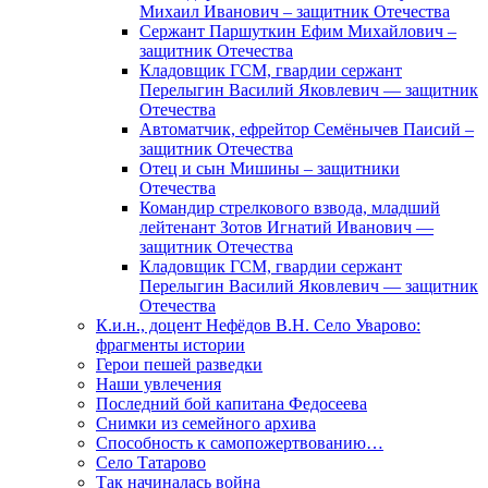
Михаил Иванович – защитник Отечества
Сержант Паршуткин Ефим Михайлович –
защитник Отечества
Кладовщик ГСМ, гвардии сержант
Перелыгин Василий Яковлевич — защитник
Отечества
Автоматчик, ефрейтор Семёнычев Паисий –
защитник Отечества
Отец и сын Мишины – защитники
Отечества
Командир стрелкового взвода, младший
лейтенант Зотов Игнатий Иванович —
защитник Отечества
Кладовщик ГСМ, гвардии сержант
Перелыгин Василий Яковлевич — защитник
Отечества
К.и.н., доцент Нефёдов В.Н. Село Уварово:
фрагменты истории
Герои пешей разведки
Наши увлечения
Последний бой капитана Федосеева
Снимки из семейного архива
Способность к самопожертвованию…
Село Татарово
Так начиналась война