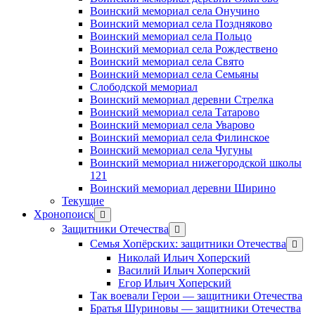
Воинский мемориал села Онучино
Воинский мемориал села Поздняково
Воинский мемориал села Польцо
Воинский мемориал села Рождествено
Воинский мемориал села Свято
Воинский мемориал села Семьяны
Слободской мемориал
Воинский мемориал деревни Стрелка
Воинский мемориал села Татарово
Воинский мемориал села Уварово
Воинский мемориал села Филинское
Воинский мемориал села Чугуны
Воинский мемориал нижегородской школы
121
Воинский мемориал деревни Ширино
Текущие
Хронопоиск
открыть
меню
Защитники Отечества
открыть
меню
Семья Хопёрских: защитники Отечества
откр
меню
Николай Ильич Хоперский
Василий Ильич Хоперский
Егор Ильич Хоперский
Так воевали Герои — защитники Отечества
Братья Шуриновы — защитники Отечества