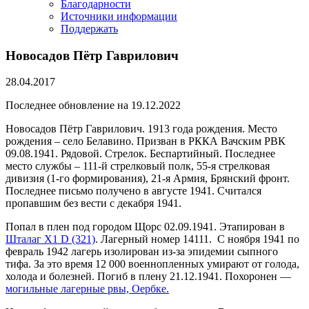
Благодарности
Источники информации
Поддержать
Новосадов Пётр Гаврилович
28.04.2017
Последнее обновление на 19.12.2022
Новосадов Пётр Гаврилович. 1913 года рождения. Место
рождения – село Белавино. Призван в РККА Вачским РВК
09.08.1941. Рядовой. Стрелок. Беспартийный. Последнее
место службы – 111-й стрелковый полк, 55-я стрелковая
дивизия (1-го формирования), 21-я Армия, Брянский фронт.
Последнее письмо получено в августе 1941. Считался
пропавшим без вести с декабря 1941.
Попал в плен под городом Щорс 02.09.1941. Этапирован в
Шталаг Х1 D (321)
. Лагерный номер 14111. С ноября 1941 по
февраль 1942 лагерь изолирован из-за эпидемии сыпного
тифа. За это время 12 000 военнопленных умирают от голода,
холода и болезней. Погиб в плену 21.12.1941. Похоронен —
могильные лагерные рвы, Оербке.