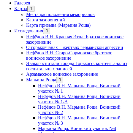
Галерея
Карты
открыть
меню
Места расположения мемориалов
Карта захоронений
Карта призыва (Марьина Роща)
Исследования
открыть
меню
Нефёдов В.Н. Красная Этна: Братское воинское
захоронение
О горьковчанах – жертвах германской агрессии
Нефёдов В.Н. Старо-Сормовское братское
воинское захоронение
Эвакогоспитали города Горького: контент-анализ
госпитальных записей
Арзамасское воинское захоронение
Марьина Роща
открыть
меню
Нефёдов В.Н. Марьина Роща. Воинский
участок № 1
Нефёдов В.Н. Марьина Роща. Воинский
участок № 1-А
Нефёдов В.Н. Марьина Роща. Воинский
участок № 2
Нефёдов В.Н. Марьина Роща. Воинский
участок № 3
Марьина Роща. Воинский участок №4