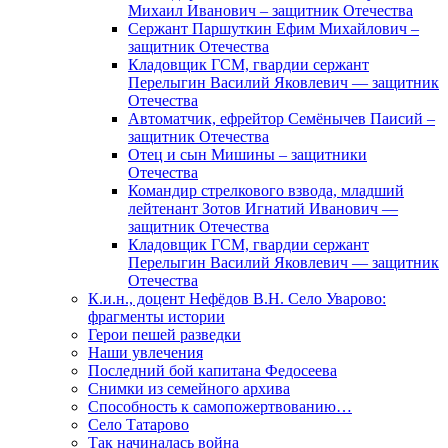
Михаил Иванович – защитник Отечества
Сержант Паршуткин Ефим Михайлович –
защитник Отечества
Кладовщик ГСМ, гвардии сержант
Перелыгин Василий Яковлевич — защитник
Отечества
Автоматчик, ефрейтор Семёнычев Паисий –
защитник Отечества
Отец и сын Мишины – защитники
Отечества
Командир стрелкового взвода, младший
лейтенант Зотов Игнатий Иванович —
защитник Отечества
Кладовщик ГСМ, гвардии сержант
Перелыгин Василий Яковлевич — защитник
Отечества
К.и.н., доцент Нефёдов В.Н. Село Уварово:
фрагменты истории
Герои пешей разведки
Наши увлечения
Последний бой капитана Федосеева
Снимки из семейного архива
Способность к самопожертвованию…
Село Татарово
Так начиналась война