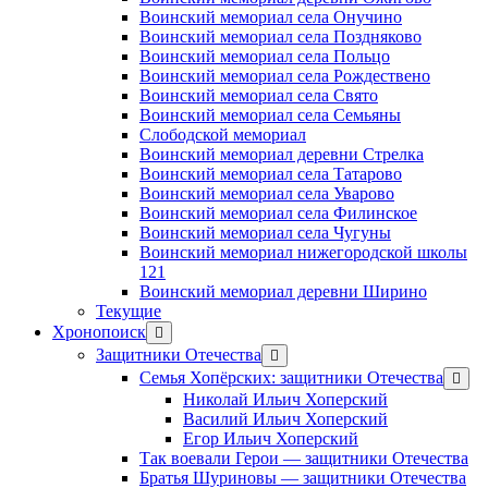
Воинский мемориал села Онучино
Воинский мемориал села Поздняково
Воинский мемориал села Польцо
Воинский мемориал села Рождествено
Воинский мемориал села Свято
Воинский мемориал села Семьяны
Слободской мемориал
Воинский мемориал деревни Стрелка
Воинский мемориал села Татарово
Воинский мемориал села Уварово
Воинский мемориал села Филинское
Воинский мемориал села Чугуны
Воинский мемориал нижегородской школы
121
Воинский мемориал деревни Ширино
Текущие
Хронопоиск
открыть
меню
Защитники Отечества
открыть
меню
Семья Хопёрских: защитники Отечества
откр
меню
Николай Ильич Хоперский
Василий Ильич Хоперский
Егор Ильич Хоперский
Так воевали Герои — защитники Отечества
Братья Шуриновы — защитники Отечества