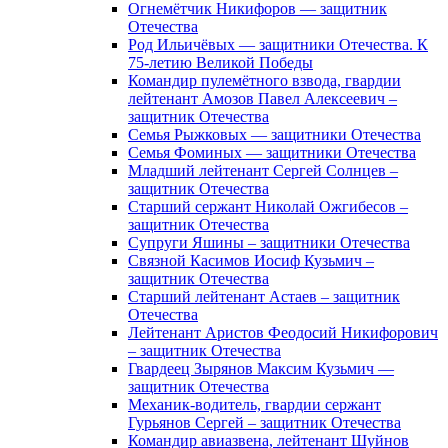
Огнемётчик Никифоров — защитник
Отечества
Род Ильичёвых — защитники Отечества. К
75-летию Великой Победы
Командир пулемётного взвода, гвардии
лейтенант Амозов Павел Алексеевич –
защитник Отечества
Семья Рыжковых — защитники Отечества
Семья Фоминых — защитники Отечества
Младший лейтенант Сергей Солнцев –
защитник Отечества
Старший сержант Николай Ожгибесов –
защитник Отечества
Супруги Яшины – защитники Отечества
Связной Касимов Иосиф Кузьмич –
защитник Отечества
Старший лейтенант Астаев – защитник
Отечества
Лейтенант Аристов Феодосий Никифорович
– защитник Отечества
Гвардеец Зырянов Максим Кузьмич —
защитник Отечества
Механик-водитель, гвардии сержант
Гурьянов Сергей – защитник Отечества
Командир авиазвена, лейтенант Шуйнов