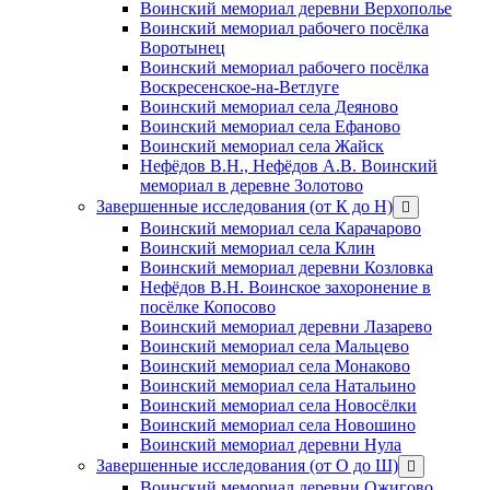
Воинский мемориал деревни Верхополье
Воинский мемориал рабочего посёлка
Воротынец
Воинский мемориал рабочего посёлка
Воскресенское-на-Ветлуге
Воинский мемориал села Деяново
Воинский мемориал села Ефаново
Воинский мемориал села Жайск
Нефёдов В.Н., Нефёдов А.В. Воинский
мемориал в деревне Золотово
Завершенные исследования (от К до Н)
открыть
меню
Воинский мемориал села Карачарово
Воинский мемориал села Клин
Воинский мемориал деревни Козловка
Нефёдов В.Н. Воинское захоронение в
посёлке Копосово
Воинский мемориал деревни Лазарево
Воинский мемориал села Мальцево
Воинский мемориал села Монаково
Воинский мемориал села Натальино
Воинский мемориал села Новосёлки
Воинский мемориал села Новошино
Воинский мемориал деревни Нула
Завершенные исследования (от О до Ш)
открыть
меню
Воинский мемориал деревни Ожигово