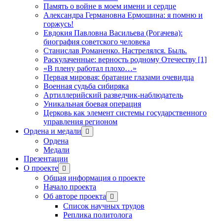
Память о войне в моем имени и сердце
Александра Германовна Ермошина: я помню и
горжусь!
Евдокия Павловна Васильева (Рогачева):
биография советского человека
Станислав Романенко. Настрелялся. Быль.
Раскулаченные: верность родному Отечеству [1]
«В плену работал плохо…»
Первая мировая: братание глазами очевидца
Военная судьба сибиряка
Артиллерийский разведчик-наблюдатель
Уникальная боевая операция
Церковь как элемент системы государственного
управления регионом
Ордена и медали
открыть
меню
Ордена
Медали
Презентации
О проекте
открыть
меню
Общая информация о проекте
Начало проекта
Об авторе проекта
открыть
меню
Список научных трудов
Реплика политолога