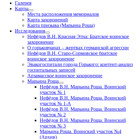
Галерея
Карты
открыть
Места расположения мемориалов
меню
Карта захоронений
Карта призыва (Марьина Роща)
Исследования
открыть
Нефёдов В.Н. Красная Этна: Братское воинское
меню
захоронение
О горьковчанах – жертвах германской агрессии
Нефёдов В.Н. Старо-Сормовское братское
воинское захоронение
Эвакогоспитали города Горького: контент-анализ
госпитальных записей
Арзамасское воинское захоронение
Марьина Роща
открыть
Нефёдов В.Н. Марьина Роща. Воинский
меню
участок № 1
Нефёдов В.Н. Марьина Роща. Воинский
участок № 1-А
Нефёдов В.Н. Марьина Роща. Воинский
участок № 2
Нефёдов В.Н. Марьина Роща. Воинский
участок № 3
Марьина Роща. Воинский участок №4
(Архив)