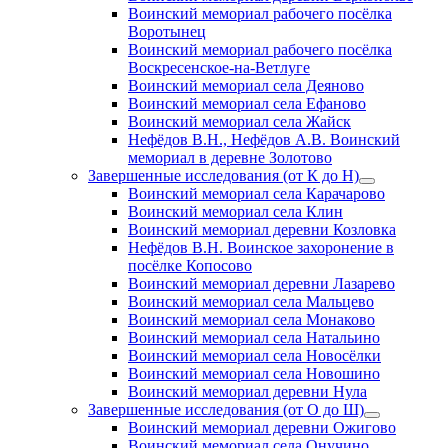
Воинский мемориал рабочего посёлка
Воротынец
Воинский мемориал рабочего посёлка
Воскресенское-на-Ветлуге
Воинский мемориал села Деяново
Воинский мемориал села Ефаново
Воинский мемориал села Жайск
Нефёдов В.Н., Нефёдов А.В. Воинский
мемориал в деревне Золотово
Завершенные исследования (от К до Н)
открыть
Воинский мемориал села Карачарово
меню
Воинский мемориал села Клин
Воинский мемориал деревни Козловка
Нефёдов В.Н. Воинское захоронение в
посёлке Копосово
Воинский мемориал деревни Лазарево
Воинский мемориал села Мальцево
Воинский мемориал села Монаково
Воинский мемориал села Натальино
Воинский мемориал села Новосёлки
Воинский мемориал села Новошино
Воинский мемориал деревни Нула
Завершенные исследования (от О до Ш)
открыть
Воинский мемориал деревни Ожигово
меню
Воинский мемориал села Онучино