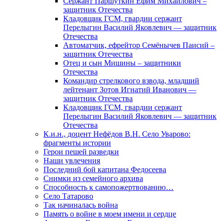
Сержант Паршуткин Ефим Михайлович –
защитник Отечества
Кладовщик ГСМ, гвардии сержант
Перелыгин Василий Яковлевич — защитник
Отечества
Автоматчик, ефрейтор Семёнычев Паисий –
защитник Отечества
Отец и сын Мишины – защитники
Отечества
Командир стрелкового взвода, младший
лейтенант Зотов Игнатий Иванович —
защитник Отечества
Кладовщик ГСМ, гвардии сержант
Перелыгин Василий Яковлевич — защитник
Отечества
К.и.н., доцент Нефёдов В.Н. Село Уварово:
фрагменты истории
Герои пешей разведки
Наши увлечения
Последний бой капитана Федосеева
Снимки из семейного архива
Способность к самопожертвованию…
Село Татарово
Так начиналась война
Память о войне в моем имени и сердце