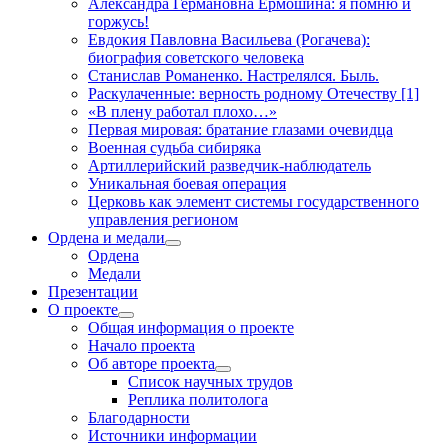
Александра Германовна Ермошина: я помню и
горжусь!
Евдокия Павловна Васильева (Рогачева):
биография советского человека
Станислав Романенко. Настрелялся. Быль.
Раскулаченные: верность родному Отечеству [1]
«В плену работал плохо…»
Первая мировая: братание глазами очевидца
Военная судьба сибиряка
Артиллерийский разведчик-наблюдатель
Уникальная боевая операция
Церковь как элемент системы государственного
управления регионом
Ордена и медали
открыть
Ордена
меню
Медали
Презентации
О проекте
открыть
Общая информация о проекте
меню
Начало проекта
Об авторе проекта
открыть
Список научных трудов
меню
Реплика политолога
Благодарности
Источники информации