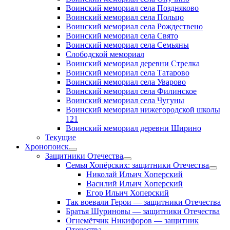
Воинский мемориал села Поздняково
Воинский мемориал села Польцо
Воинский мемориал села Рождествено
Воинский мемориал села Свято
Воинский мемориал села Семьяны
Слободской мемориал
Воинский мемориал деревни Стрелка
Воинский мемориал села Татарово
Воинский мемориал села Уварово
Воинский мемориал села Филинское
Воинский мемориал села Чугуны
Воинский мемориал нижегородской школы
121
Воинский мемориал деревни Ширино
Текущие
Хронопоиск
открыть
Защитники Отечества
меню
открыть
Семья Хопёрских: защитники Отечества
меню
откр
Николай Ильич Хоперский
меню
Василий Ильич Хоперский
Егор Ильич Хоперский
Так воевали Герои — защитники Отечества
Братья Шуриновы — защитники Отечества
Огнемётчик Никифоров — защитник
Отечества