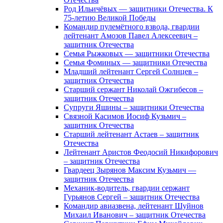
Род Ильичёвых — защитники Отечества. К
75-летию Великой Победы
Командир пулемётного взвода, гвардии
лейтенант Амозов Павел Алексеевич –
защитник Отечества
Семья Рыжковых — защитники Отечества
Семья Фоминых — защитники Отечества
Младший лейтенант Сергей Солнцев –
защитник Отечества
Старший сержант Николай Ожгибесов –
защитник Отечества
Супруги Яшины – защитники Отечества
Связной Касимов Иосиф Кузьмич –
защитник Отечества
Старший лейтенант Астаев – защитник
Отечества
Лейтенант Аристов Феодосий Никифорович
– защитник Отечества
Гвардеец Зырянов Максим Кузьмич —
защитник Отечества
Механик-водитель, гвардии сержант
Гурьянов Сергей – защитник Отечества
Командир авиазвена, лейтенант Шуйнов
Михаил Иванович – защитник Отечества