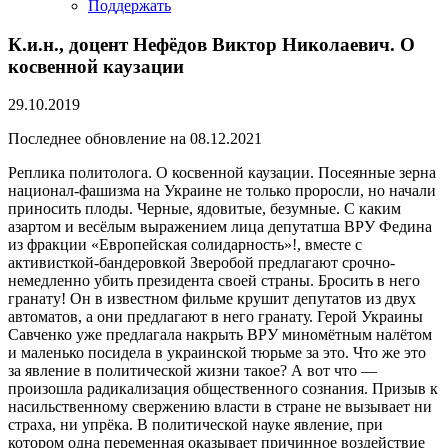
Поддержать
К.и.н., доцент Нефёдов Виктор Николаевич. О
косвенной каузации
29.10.2019
Последнее обновление на 08.12.2021
Реплика политолога. О косвенной каузации. Посеянные зерна
национал-фашизма на Украине не только проросли, но начали
приносить плоды. Черные, ядовитые, безумные. С каким
азартом и весёлым выражением лица депутатша ВРУ Федина
из фракции «Европейская солидарность»!, вместе с
активисткой-бандеровкой Зверобой предлагают срочно-
немедленно убить президента своей страны. Бросить в него
гранату! Он в известном фильме крушит депутатов из двух
автоматов, а они предлагают в него гранату. Герой Украины
Савченко уже предлагала накрыть ВРУ миномётным налётом
и маленько посидела в украинской тюрьме за это. Что же это
за явление в политической жизни такое? А вот что —
произошла радикализация общественного сознания. Призыв к
насильственному свержению власти в стране не вызывает ни
страха, ни упрёка. В политической науке явление, при
котором одна переменная оказывает причинное воздействие