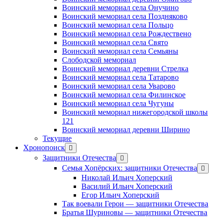
Воинский мемориал села Онучино
Воинский мемориал села Поздняково
Воинский мемориал села Польцо
Воинский мемориал села Рождествено
Воинский мемориал села Свято
Воинский мемориал села Семьяны
Слободской мемориал
Воинский мемориал деревни Стрелка
Воинский мемориал села Татарово
Воинский мемориал села Уварово
Воинский мемориал села Филинское
Воинский мемориал села Чугуны
Воинский мемориал нижегородской школы
121
Воинский мемориал деревни Ширино
Текущие
Хронопоиск
открыть
меню
Защитники Отечества
открыть
меню
Семья Хопёрских: защитники Отечества
откр
меню
Николай Ильич Хоперский
Василий Ильич Хоперский
Егор Ильич Хоперский
Так воевали Герои — защитники Отечества
Братья Шуриновы — защитники Отечества