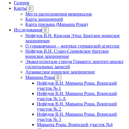
Галерея
Карты
открыть
меню
Места расположения мемориалов
Карта захоронений
Карта призыва (Марьина Роща)
Исследования
открыть
меню
Нефёдов В.Н. Красная Этна: Братское воинское
захоронение
О горьковчанах – жертвах германской агрессии
Нефёдов В.Н. Старо-Сормовское братское
воинское захоронение
Эвакогоспитали города Горького: контент-анализ
госпитальных записей
Арзамасское воинское захоронение
Марьина Роща
открыть
меню
Нефёдов В.Н. Марьина Роща. Воинский
участок № 1
Нефёдов В.Н. Марьина Роща. Воинский
участок № 1-А
Нефёдов В.Н. Марьина Роща. Воинский
участок № 2
Нефёдов В.Н. Марьина Роща. Воинский
участок № 3
Марьина Роща. Воинский участок №4