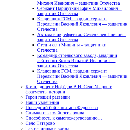
Михаил Иванович – защитник Отечества
Сержант Паршуткин Ефим Михайлович –
защитник Отечества
Кладовщик ГСМ, гвардии сержант
Перелыгин Василий Яковлевич — защитник
Отечества
Автоматчик, ефрейтор Семёнычев Паисий –
защитник Отечества
Отец и сын Мишины – защитники
Отечества
Командир стрелкового взвода, младший
лейтенант Зотов Игнатий Иванович —
защитник Отечества
Кладовщик ГСМ, гвардии сержант
Перелыгин Василий Яковлевич — защитник
Отечества
К.и.н., доцент Нефёдов В.Н. Село Уварово:
фрагменты истории
Герои пешей разведки
Наши увлечения
Последний бой капитана Федосеева
Снимки из семейного архива
Способность к самопожертвованию…
Село Татарово
Так начиналась война