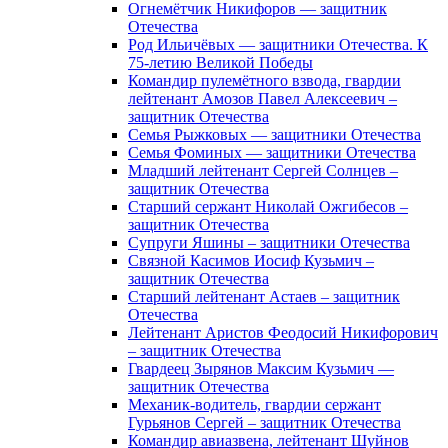
Огнемётчик Никифоров — защитник
Отечества
Род Ильичёвых — защитники Отечества. К
75-летию Великой Победы
Командир пулемётного взвода, гвардии
лейтенант Амозов Павел Алексеевич –
защитник Отечества
Семья Рыжковых — защитники Отечества
Семья Фоминых — защитники Отечества
Младший лейтенант Сергей Солнцев –
защитник Отечества
Старший сержант Николай Ожгибесов –
защитник Отечества
Супруги Яшины – защитники Отечества
Связной Касимов Иосиф Кузьмич –
защитник Отечества
Старший лейтенант Астаев – защитник
Отечества
Лейтенант Аристов Феодосий Никифорович
– защитник Отечества
Гвардеец Зырянов Максим Кузьмич —
защитник Отечества
Механик-водитель, гвардии сержант
Гурьянов Сергей – защитник Отечества
Командир авиазвена, лейтенант Шуйнов