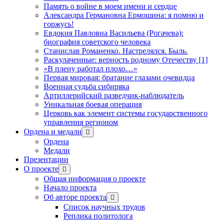
Память о войне в моем имени и сердце
Александра Германовна Ермошина: я помню и
горжусь!
Евдокия Павловна Васильева (Рогачева):
биография советского человека
Станислав Романенко. Настрелялся. Быль.
Раскулаченные: верность родному Отечеству [1]
«В плену работал плохо…»
Первая мировая: братание глазами очевидца
Военная судьба сибиряка
Артиллерийский разведчик-наблюдатель
Уникальная боевая операция
Церковь как элемент системы государственного
управления регионом
Ордена и медали
открыть
меню
Ордена
Медали
Презентации
О проекте
открыть
меню
Общая информация о проекте
Начало проекта
Об авторе проекта
открыть
меню
Список научных трудов
Реплика политолога