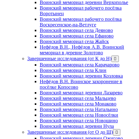
Воинский мемориал деревни Верхополье
Воинский мемориал рабочего посёлка
Воротынец
Воинский мемориал рабочего посёлка
Воскресенское-на-Ветлуге
Воинский мемориал села Деяново
Воинский мемориал села Ефаново
Воинский мемориал села Жайск
Нефёдов В.Н., Нефёдов А.В. Воинский
мемориал в деревне Золотово
Завершенные исследования (от К до Н)
открыть
меню
Воинский мемориал села Карачарово
Воинский мемориал села Клин
Воинский мемориал деревни Козловка
Нефёдов В.Н. Воинское захоронение в
посёлке Копосово
Воинский мемориал деревни Лазарево
Воинский мемориал села Мальцево
Воинский мемориал села Монаково
Воинский мемориал села Натальино
Воинский мемориал села Новосёлки
Воинский мемориал села Новошино
Воинский мемориал деревни Нула
Завершенные исследования (от О до Ш)
открыть
меню
Воинский мемориал деревни Ожигово