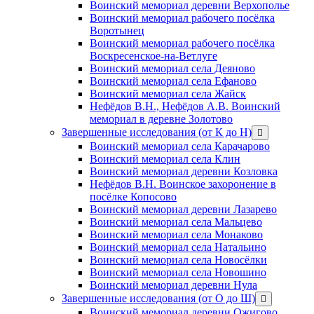
Воинский мемориал деревни Верхополье
Воинский мемориал рабочего посёлка
Воротынец
Воинский мемориал рабочего посёлка
Воскресенское-на-Ветлуге
Воинский мемориал села Деяново
Воинский мемориал села Ефаново
Воинский мемориал села Жайск
Нефёдов В.Н., Нефёдов А.В. Воинский
мемориал в деревне Золотово
Завершенные исследования (от К до Н)
открыть
меню
Воинский мемориал села Карачарово
Воинский мемориал села Клин
Воинский мемориал деревни Козловка
Нефёдов В.Н. Воинское захоронение в
посёлке Копосово
Воинский мемориал деревни Лазарево
Воинский мемориал села Мальцево
Воинский мемориал села Монаково
Воинский мемориал села Натальино
Воинский мемориал села Новосёлки
Воинский мемориал села Новошино
Воинский мемориал деревни Нула
Завершенные исследования (от О до Ш)
открыть
меню
Воинский мемориал деревни Ожигово