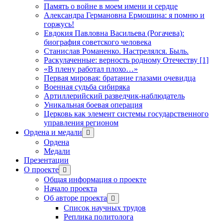
Память о войне в моем имени и сердце
Александра Германовна Ермошина: я помню и
горжусь!
Евдокия Павловна Васильева (Рогачева):
биография советского человека
Станислав Романенко. Настрелялся. Быль.
Раскулаченные: верность родному Отечеству [1]
«В плену работал плохо…»
Первая мировая: братание глазами очевидца
Военная судьба сибиряка
Артиллерийский разведчик-наблюдатель
Уникальная боевая операция
Церковь как элемент системы государственного
управления регионом
Ордена и медали
открыть
меню
Ордена
Медали
Презентации
О проекте
открыть
меню
Общая информация о проекте
Начало проекта
Об авторе проекта
открыть
меню
Список научных трудов
Реплика политолога