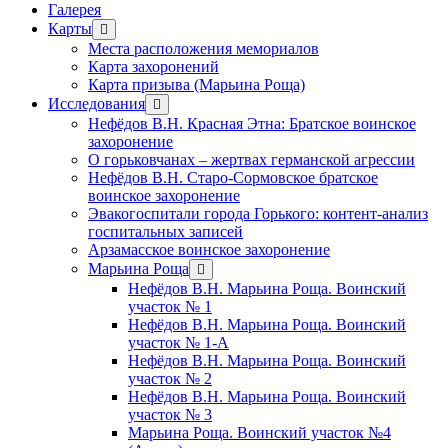
Галерея
Карты
открыть
меню
Места расположения мемориалов
Карта захоронений
Карта призыва (Марьина Роща)
Исследования
открыть
меню
Нефёдов В.Н. Красная Этна: Братское воинское
захоронение
О горьковчанах – жертвах германской агрессии
Нефёдов В.Н. Старо-Сормовское братское
воинское захоронение
Эвакогоспитали города Горького: контент-анализ
госпитальных записей
Арзамасское воинское захоронение
Марьина Роща
открыть
меню
Нефёдов В.Н. Марьина Роща. Воинский
участок № 1
Нефёдов В.Н. Марьина Роща. Воинский
участок № 1-А
Нефёдов В.Н. Марьина Роща. Воинский
участок № 2
Нефёдов В.Н. Марьина Роща. Воинский
участок № 3
Марьина Роща. Воинский участок №4