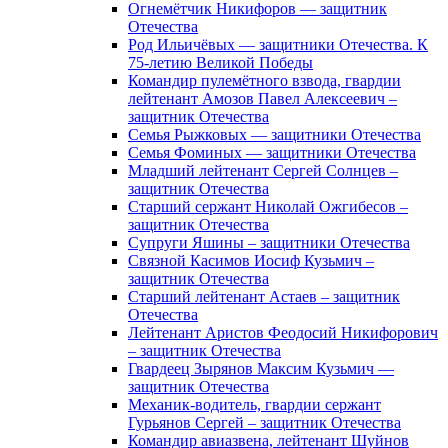
Огнемётчик Никифоров — защитник
Отечества
Род Ильичёвых — защитники Отечества. К
75-летию Великой Победы
Командир пулемётного взвода, гвардии
лейтенант Амозов Павел Алексеевич –
защитник Отечества
Семья Рыжковых — защитники Отечества
Семья Фоминых — защитники Отечества
Младший лейтенант Сергей Солнцев –
защитник Отечества
Старший сержант Николай Ожгибесов –
защитник Отечества
Супруги Яшины – защитники Отечества
Связной Касимов Иосиф Кузьмич –
защитник Отечества
Старший лейтенант Астаев – защитник
Отечества
Лейтенант Аристов Феодосий Никифорович
– защитник Отечества
Гвардеец Зырянов Максим Кузьмич —
защитник Отечества
Механик-водитель, гвардии сержант
Гурьянов Сергей – защитник Отечества
Командир авиазвена, лейтенант Шуйнов