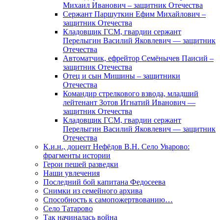
Михаил Иванович – защитник Отечества
Сержант Паршуткин Ефим Михайлович –
защитник Отечества
Кладовщик ГСМ, гвардии сержант
Перелыгин Василий Яковлевич — защитник
Отечества
Автоматчик, ефрейтор Семёнычев Паисий –
защитник Отечества
Отец и сын Мишины – защитники
Отечества
Командир стрелкового взвода, младший
лейтенант Зотов Игнатий Иванович —
защитник Отечества
Кладовщик ГСМ, гвардии сержант
Перелыгин Василий Яковлевич — защитник
Отечества
К.и.н., доцент Нефёдов В.Н. Село Уварово:
фрагменты истории
Герои пешей разведки
Наши увлечения
Последний бой капитана Федосеева
Снимки из семейного архива
Способность к самопожертвованию…
Село Татарово
Так начиналась война