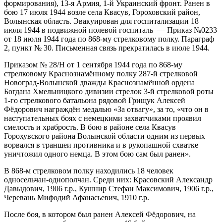
формирования), 13-я Армия, 1-й Украинский фронт. Ранен в
бою 17 июля 1944 возле села Квасув, Гороховский район,
Волынская область. Эвакуирован для госпитализации 18
июля 1944 в подвижной полевой госпиталь — Приказ №0233
от 18 июля 1944 года по 868-му стрелковому полку. Параграф
2, пункт № 30. Письменная связь прекратилась в июле 1944.
Приказом № 28/Н от 1 сентября 1944 года по 868-му
стрелковому Краснознамённому полку 287-й стрелковой
Новоград-Волынской дважды Краснознамённой ордена
Богдана Хмельницкого дивизии стрелок 3-й стрелковой роты
1-го стрелкового батальона рядовой Грищук Алексей
Фёдорович награждён медалью «За отвагу», за то, «что он в
наступательных боях с немецкими захватчиками проявил
смелость и храбрость. В бою в районе села Квасув
Горохувского района Волынской области одним из первых
ворвался в траншеи противника и в рукопашной схватке
уничтожил одного немца. В этом бою сам был ранен».
В 868-м стрелковом полку находились 18 человек
односельчан-однополчан. Среди них: Красовский Александр
Давыдович, 1906 г.р., Кушнир Стефан Максимович, 1906 г.р.,
Черевань Мифодий Афанасьевич, 1910 г.р.
После боя, в котором был ранен Алексей Фёдорович, на