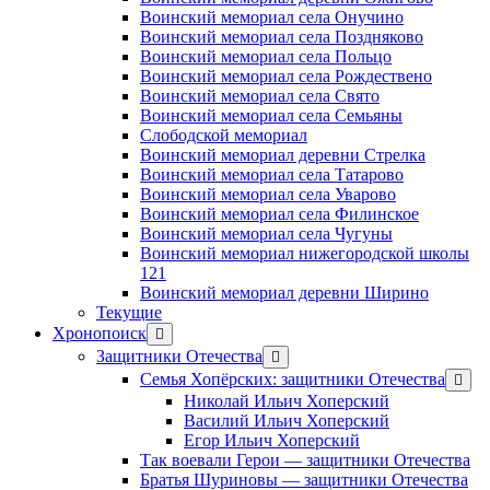
Воинский мемориал села Онучино
Воинский мемориал села Поздняково
Воинский мемориал села Польцо
Воинский мемориал села Рождествено
Воинский мемориал села Свято
Воинский мемориал села Семьяны
Слободской мемориал
Воинский мемориал деревни Стрелка
Воинский мемориал села Татарово
Воинский мемориал села Уварово
Воинский мемориал села Филинское
Воинский мемориал села Чугуны
Воинский мемориал нижегородской школы
121
Воинский мемориал деревни Ширино
Текущие
Хронопоиск
открыть
меню
Защитники Отечества
открыть
меню
Семья Хопёрских: защитники Отечества
откр
меню
Николай Ильич Хоперский
Василий Ильич Хоперский
Егор Ильич Хоперский
Так воевали Герои — защитники Отечества
Братья Шуриновы — защитники Отечества