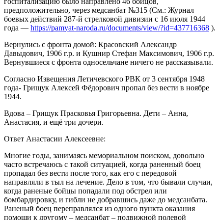
госпитализацию было направлено 46 бойцов,
предположительно, через медсанбат №315 (См.: Журнал
боевых действий 287-й стрелковой дивизии с 16 июля 1944
года —
https://pamyat-naroda.ru/documents/view/?id=437716368
).
Вернулись с фронта домой: Красовский Александр
Давыдович, 1906 г.р. и Кушнир Стефан Максимович, 1906 г.р.
Вернувшиеся с фронта односельчане ничего не рассказывали.
Согласно Извещения Летичевского РВК от 3 сентября 1948
года- Грищук Алексей Фёдорович пропал без вести в ноябре
1944.
Вдова – Грищук Прасковья Григорьевна. Дети – Анна,
Анастасия, и ещё три дочери.
Ответ Анастасии Алексеевне:
Многие годы, занимаясь мемориальном поиском, довольно
часто встречаюсь с такой ситуацией, когда раненный боец
пропадал без вести после того, как его с передовой
направляли в тыл на лечение. Дело в том, что бывали случаи,
когда раненые бойцы попадали под обстрел или
бомбардировку, и гибли не добравшись даже до медсанбата.
Раненый боец переправлялся из одного пункта оказания
помощи к другому – медсанбат – подвижной полевой